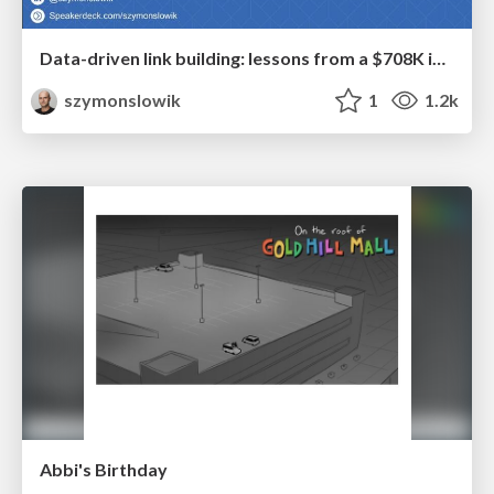
Data-driven link building: lessons from a $708K investment (BrightonSEO talk)
szymonslowik
1
1.2k
Abbi's Birthday