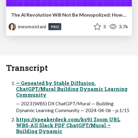
The AI Revolution Will Not Be Monopolized: How open-source beats economies of scale, even for LLMs
inesmontani
3
3.7k
PRO
Transcript
— Geneated by Stable Diffusion.
ChatGPT/Mural Building Dynamic Learning
Community
— 2023 (WBS) DX ChatGPT/Mural — Building
Dynamic Learning Community — 2024-04-06 – p.1/15
https://speakerdeck.com/ks91 Zoom URL
WBS-All Slack PDF ChatGPT/Mural —
Building Dynamic