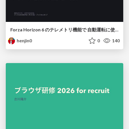
Forza Horizon 6 のテレメトリ機能で 自動運転に使えそうな学習データを集める話
henjin0
0
140