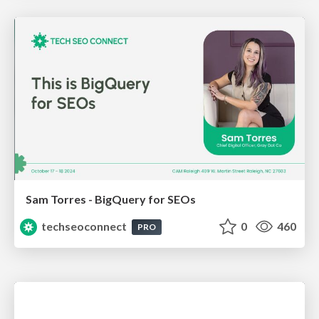
Sam Torres - BigQuery for SEOs
techseoconnect
0
460
PRO