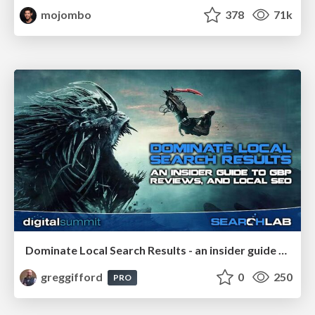
mojombo
378
71k
Dominate Local Search Results - an insider guide to GBP, reviews, and Local SEO
greggifford
0
250
PRO