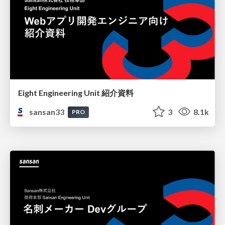
Eight Engineering Unit 紹介資料
sansan33
3
8.1k
PRO