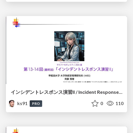
インシデントレスポンス演習II / Incident Response Exercise II
ks91
0
110
PRO