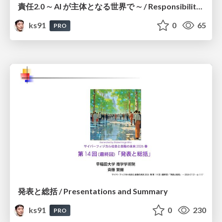
責任2.0 ∼ AI が主体となる世界で ∼ / Responsibility 2.0: In a World Where AI Takes Responsibilities
ks91
0
65
PRO
発表と総括 / Presentations and Summary
ks91
0
230
PRO