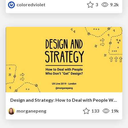
coloredviolet
3
9.2k
Design and Strategy: How to Deal with People Who Don’t "Get" Design
morganepeng
133
19k