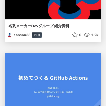
名刺メーカーDevグループ 紹介資料
sansan33
0
1.2k
PRO