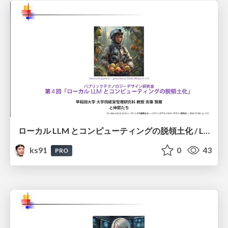
ローカル LLM とコンピューティングの脱領土化 / Local LLMs and Deterritorialization of Computing
ks91
0
43
PRO