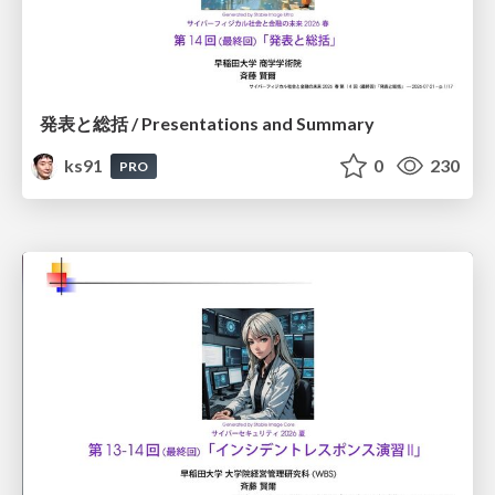
発表と総括 / Presentations and Summary
ks91
0
230
PRO