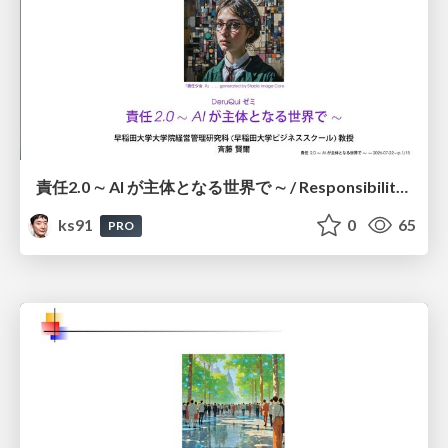
責任2.0 ∼ AI が主体となる世界で ∼ / Responsibility 2.0: In a World Where AI Takes Responsibilities
ks91
0
65
PRO