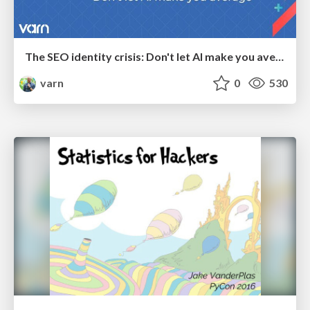
The SEO identity crisis: Don't let AI make you average
varn
0
530