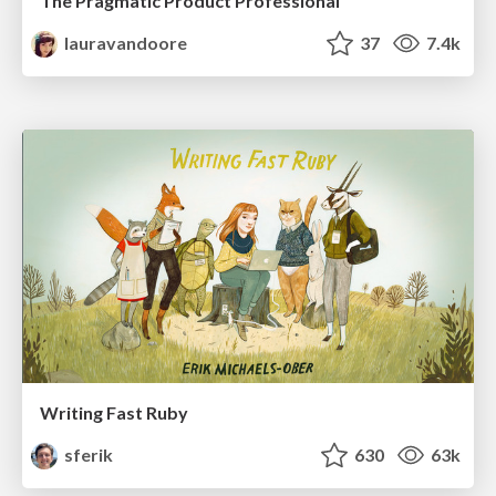
The Pragmatic Product Professional
lauravandoore
37
7.4k
Writing Fast Ruby
sferik
630
63k