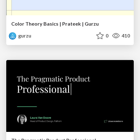
Color Theory Basics | Prateek | Gurzu
gurzu
0
410