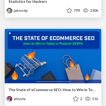
Statistics for Hackers
jakevdp
799
230k
The State of eCommerce SEO: How to Win in Today's Products SERPs - #SEOweek
aleyda
2
11k