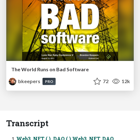
The World Runs on Bad Software
bkeepers
72
12k
PRO
Transcript
Web3, NFT ( ), DAO ( ) Web3, NFT, DAO