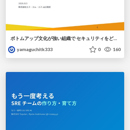
ボトムアップ文化が強い組織で セキュリティをどう根付かせていくかの現在進行形の話 / Making Security Stick in a Bottom-Up Organization
yamaguchitk333
0
160