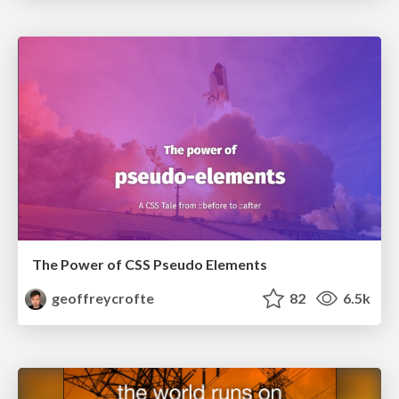
The Power of CSS Pseudo Elements
geoffreycrofte
82
6.5k