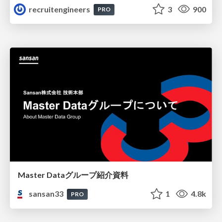
recruitengineers
3
900
PRO
Master Dataグループ紹介資料
sansan33
1
4.8k
PRO