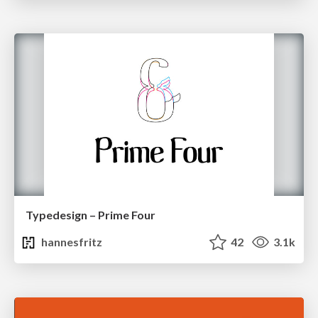
Typedesign – Prime Four
hannesfritz
42
3.1k