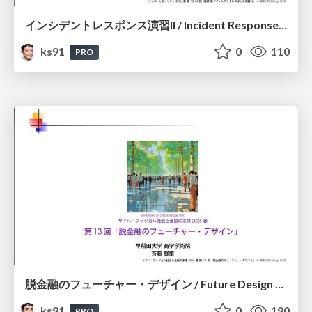
インシデントレスポンス演習II / Incident Response Exercise II
ks91
0
110
PRO
脱金融のフューチャー・デザイン / Future Design Beyond Finance
ks91
0
190
PRO