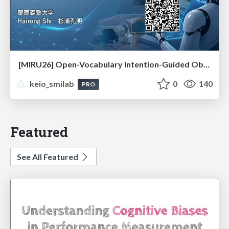
[MIRU26] Open-Vocabulary Intention-Guided Object Detection in Diverse Scenes
keio_smilab
0
140
PRO
Featured
See All Featured