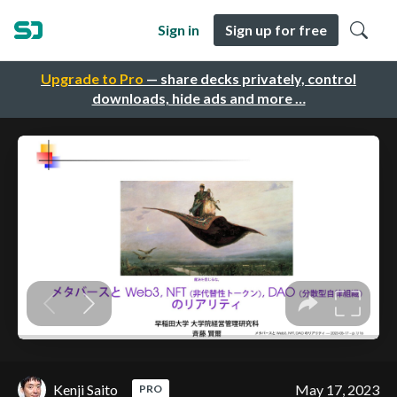
Sign in
Sign up for free
Upgrade to Pro
— share decks privately, control
downloads, hide ads and more …
Kenji Saito
May 17, 2023
PRO