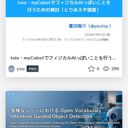
toio・myCobotでフィジカルAIっぽいことを行うための検討（とりあえず調査） / フィジカルAI LT（IoTLTによる開催）
you
0
290
PRO