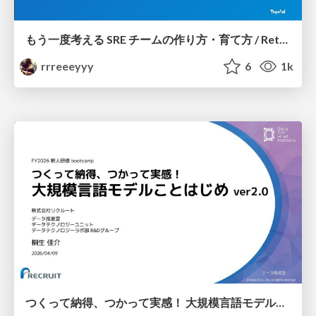
もう一度考える SRE チームの作り方・育て方 / Rethinking SRE #1: Building and Growing SRE Teams
rrreeeyyy
6
1k
つくって納得、つかって実感！ 大規模言語モデルことはじめ ver2.0