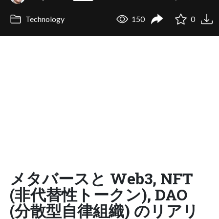
Technology
150
0
メタバースと Web3, NFT
(非代替性トークン), DAO
(分散型自律組織) のリアリ