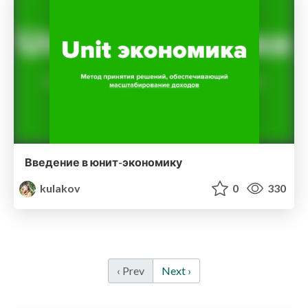
Введение в юнит-экономику
kulakov
0
330
‹ Prev
Next ›