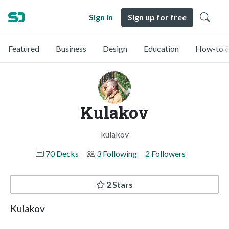
Sign in
Sign up for free
Featured
Business
Design
Education
How-to &
Kulakov
kulakov
70 Decks
3 Following
2 Followers
2 Stars
Kulakov