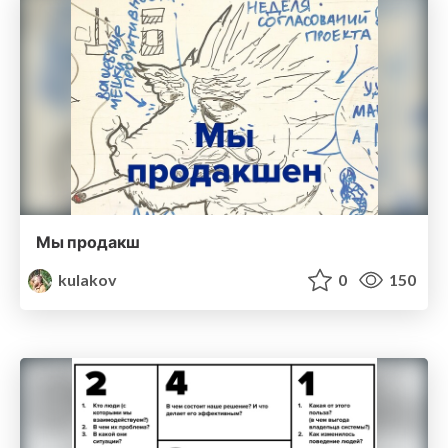
Мы продакш
kulakov
0
150