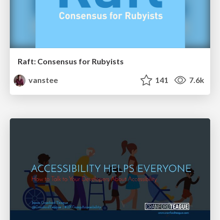
Raft: Consensus for Rubyists
vanstee
141
7.6k