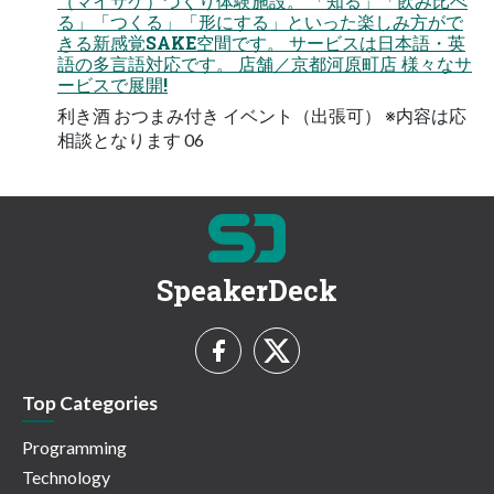
（マイサケ）づくり体験施設。 「知る」「飲み比べ
る」「つくる」「形にする」といった楽しみ方がで
きる新感覚SAKE空間です。 サービスは日本語・英
語の多言語対応です。 店舗／京都河原町店 様々なサ
ービスで展開!
利き酒 おつまみ付き イベント（出張可） ※内容は応
相談となります 06
SpeakerDeck
Top Categories
Programming
Technology