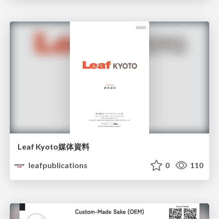
Leaf Kyoto媒体資料
leafpublications
0
110