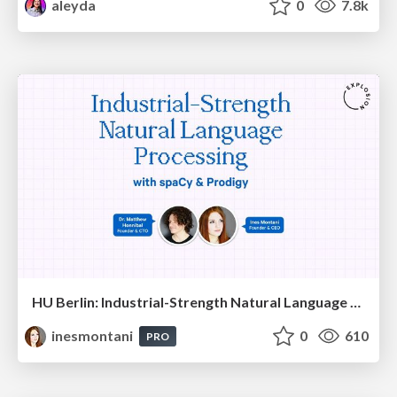
aleyda
0
7.8k
HU Berlin: Industrial-Strength Natural Language Processing with spaCy and Prodigy
inesmontani
0
610
PRO