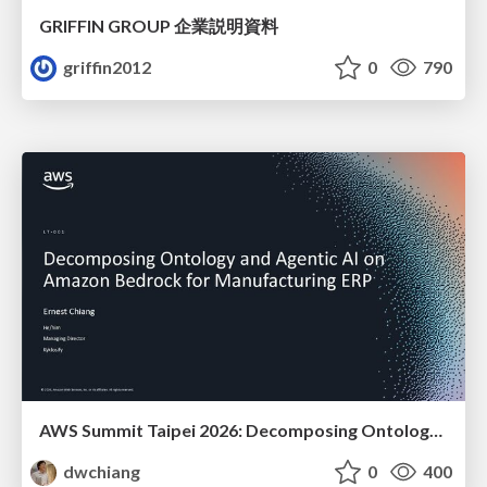
GRIFFIN GROUP 企業説明資料
griffin2012
0
790
AWS Summit Taipei 2026: Decomposing Ontology and Agentic AI - Using Amazon Bedrock to Bring Living Water to Manufacturing ERP
dwchiang
0
400