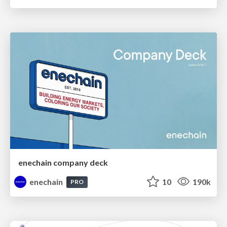
enechain company deck
enechain
10
190k
PRO