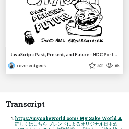
JavaScript: Past, Present, and Future - NDC Porto 2020
reverentgeek
52
6k
Transcript
https://mysakeworld.com/ My Sake World ▲
詳しくはこちら ブレンドによるオリジナル日本酒