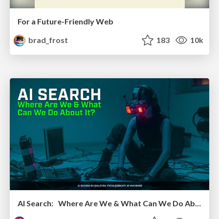
For a Future-Friendly Web
brad_frost
183
10k
AI Search: Where Are We & What Can We Do About It?