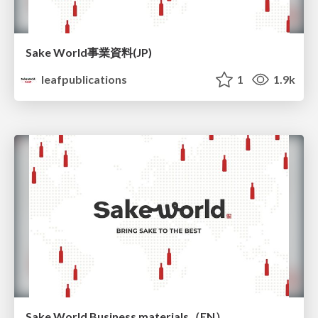
Sake World事業資料(JP)
leafpublications
1
1.9k
Sake World Business materials（EN）