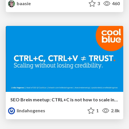
baasie
3
460
SEO Brein meetup: CTRL+C is not how to scale international SEO
lindahogenes
1
2.8k