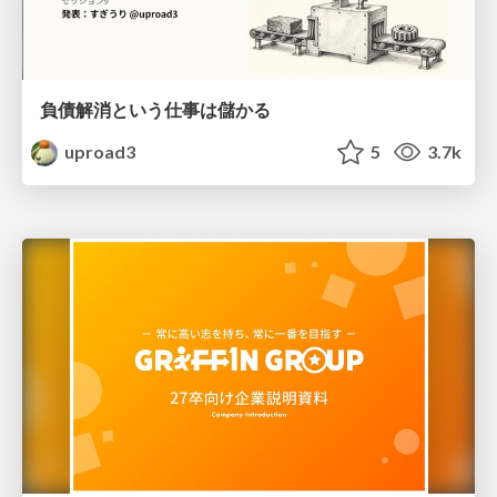
負債解消という仕事は儲かる
uproad3
5
3.7k