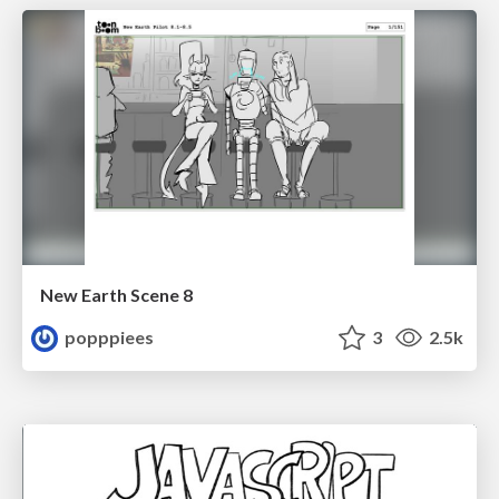
New Earth Scene 8
popppiees
3
2.5k