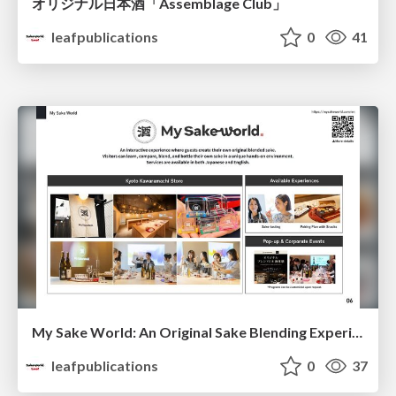
オリジナル日本酒「Assemblage Club」
leafpublications
0
41
My Sake World: An Original Sake Blending Experience
leafpublications
0
37