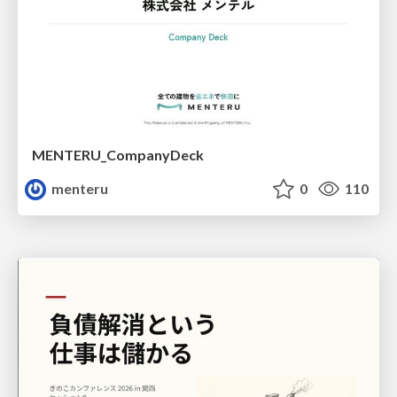
MENTERU_CompanyDeck
menteru
0
110