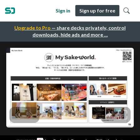
Sign in
Sign up for free
Upgrade to Pro
— share decks privately, control
downloads, hide ads and more …