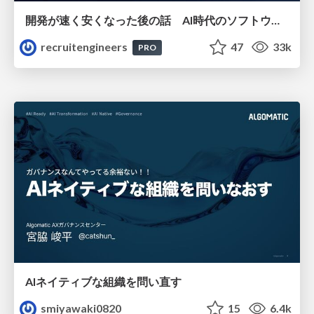
開発が速く安くなった後の話 AI時代のソフトウェアエンジニアリング組織論 #devsumi
recruitengineers
47
33k
PRO
AIネイティブな組織を問い直す
smiyawaki0820
15
6.4k