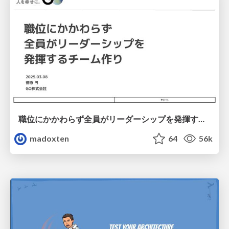
職位にかかわらず全員がリーダーシップを発揮するチーム作り / Building a team where everyone can demonstrate leadership regardless of position
madoxten
64
56k