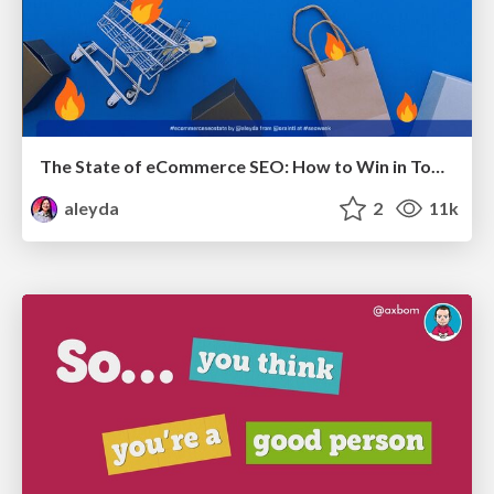
The State of eCommerce SEO: How to Win in Today's Products SERPs - #SEOweek
aleyda
2
11k