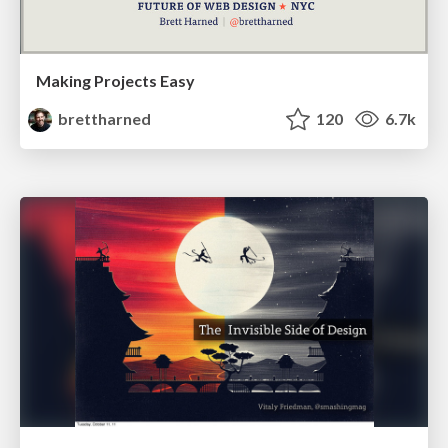
Making Projects Easy
brettharned
120
6.7k