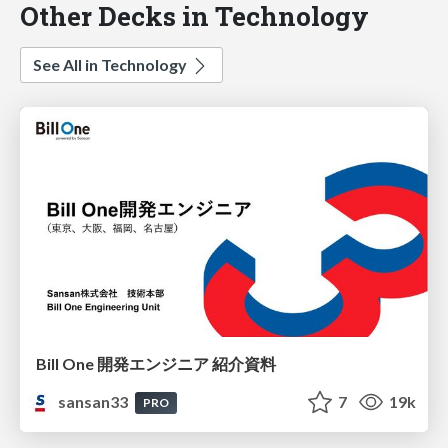
Other Decks in Technology
See All in Technology
Bill One 開発エンジニア 紹介資料
sansan33
7
19k
PRO