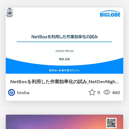
NetBoxを利用した作業効率化の試み_NetDevNight4
tnoha
0
460