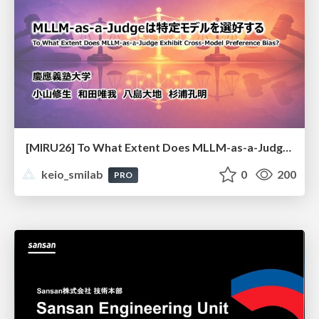
[MIRU26] To What Extent Does MLLM-as-a-Judge Exhibit Cross-Model Preference Bias?
keio_smilab
0
200
PRO