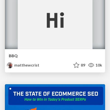
BBQ
matthewcrist
89
10k