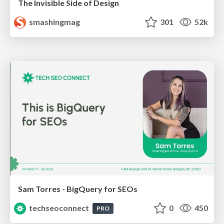
The Invisible Side of Design
smashingmag
301
52k
Sam Torres - BigQuery for SEOs
techseoconnect
0
450
PRO