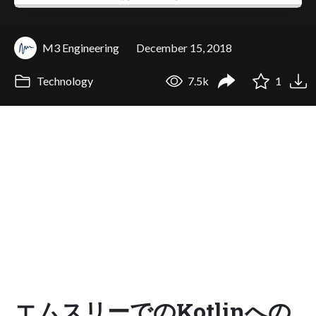
M3 Engineering
December 15, 2018
Technology
7.5k
1
エムスリーでのKotlinへの