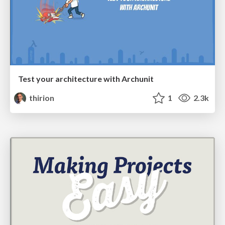
Test your architecture with Archunit
thirion
1
2.3k