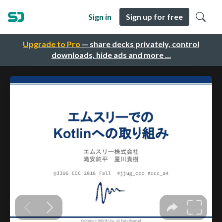
Sign in
Sign up for free
Upgrade to Pro
— share decks privately, control
downloads, hide ads and more …