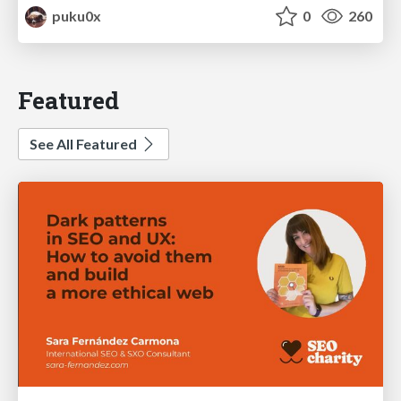
puku0x
0
260
Featured
See All Featured