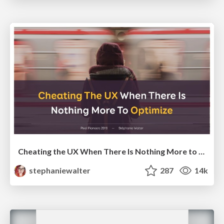
Cheating the UX When There Is Nothing More to Optimize - PixelPioneers
stephaniewalter
287
14k