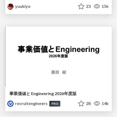
yuukiyo
23
15k
事業価値と Engineering 2026年度版
recruitengineers
28
14k
PRO