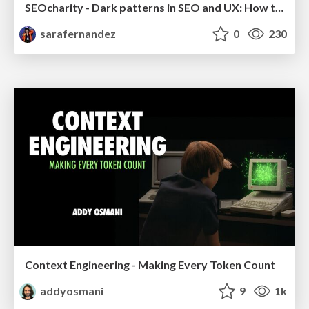
SEOcharity - Dark patterns in SEO and UX: How to avoid them and build a more ethical web
sarafernandez
0
230
Context Engineering - Making Every Token Count
addyosmani
9
1k