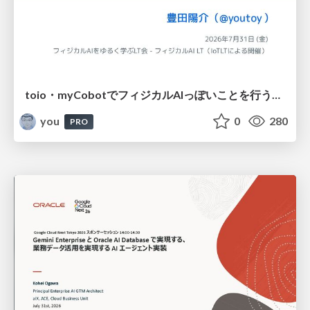
toio・myCobotでフィジカルAIっぽいことを行うための検討（とりあえず調査） / フィジカルAI LT（IoTLTによる開催）
you
0
280
PRO