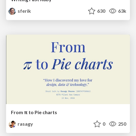
sferik
630
63k
From π to Pie charts
rasagy
0
250