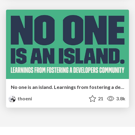
No one is an island. Learnings from fostering a developers community.
thoeni
21
3.8k