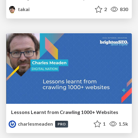
takai
2
830
Lessons Learnt from Crawling 1000+ Websites
charlesmeaden
1
1.5k
PRO