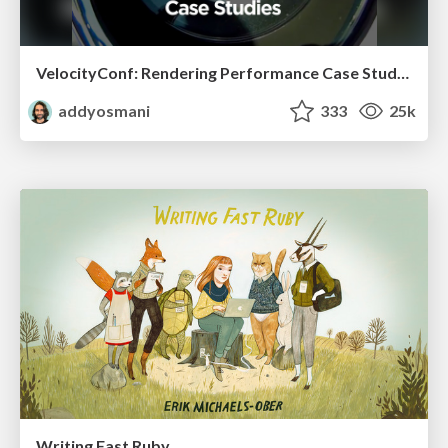
VelocityConf: Rendering Performance Case Studies
addyosmani
333
25k
Writing Fast Ruby