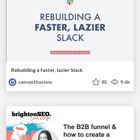
Rebuilding a faster, lazier Slack
samanthasiow
85
9.6k