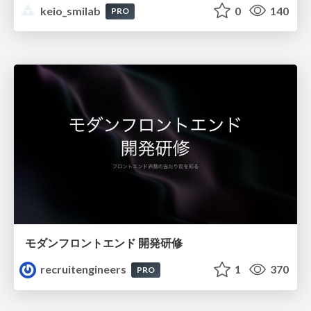
keio_smilab
0
140
PRO
モダンフロントエンド 開発研修
recruitengineers
1
370
PRO