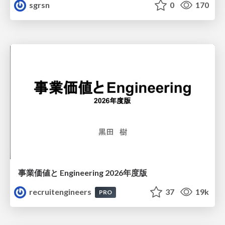
sgrsn
0
170
事業価値と Engineering 2026年度版
recruitengineers
37
19k
PRO