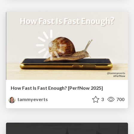
How Fast Is Fast Enough? [PerfNow 2025]
tammyeverts
3
700