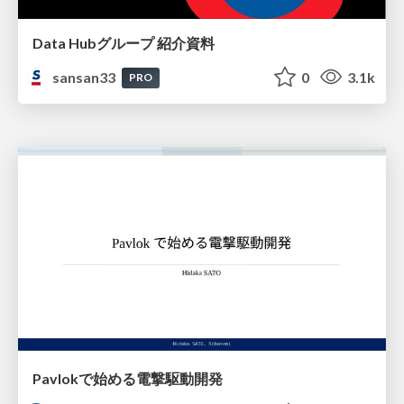
Data Hubグループ 紹介資料
sansan33
0
3.1k
PRO
Pavlokで始める電撃駆動開発