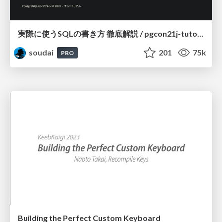
実際に使うSQLの書き方 徹底解説 / pgcon21j-tutorial
soudai
201
75k
PRO
Building the Perfect Custom Keyboard