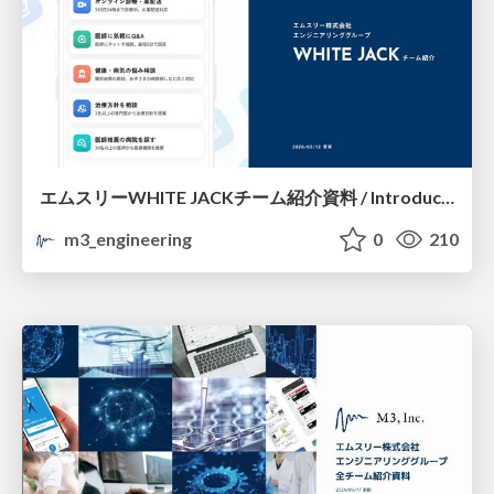
エムスリーWHITE JACKチーム紹介資料 / Introduction of M3 WHITE JACK Team
m3_engineering
0
210