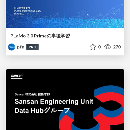
PLaMo 3.0 Primeの事後学習
pfn
0
270
PRO