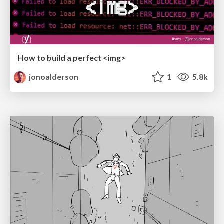
How to build a perfect <img>
jonoalderson
1
5.8k