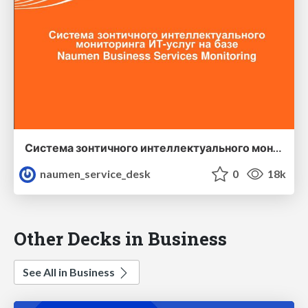
Система зонтичного интеллектуального мониторинга ИТ-услуг на баСистема зонтичного интеллектуального мониторинга ИТ-услуг на базе Naumen Business Services Monitoringзе Naumen Business Services Monitoring
naumen_service_desk
0
18k
Other Decks in Business
See All in Business