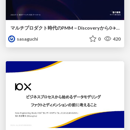
マルチプロダクト時代のPMM－Discoveryから0→1、Expansionまで フェーズで変わる期待役割とアサインの設計図
sasaguchi
0
420