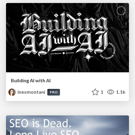
Building AI with AI
inesmontani
1
1.1k
PRO