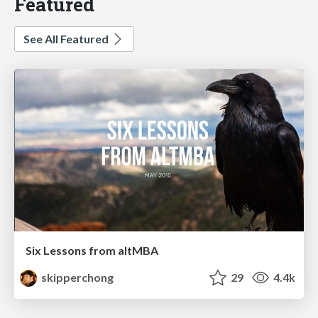
Featured
See All Featured
Six Lessons from altMBA
skipperchong
29
4.4k