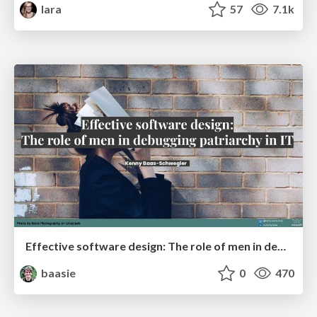
lara
57
7.1k
Effective software design: The role of men in debugging patriarchy in IT @ Voxxed Days AMS
baasie
0
470