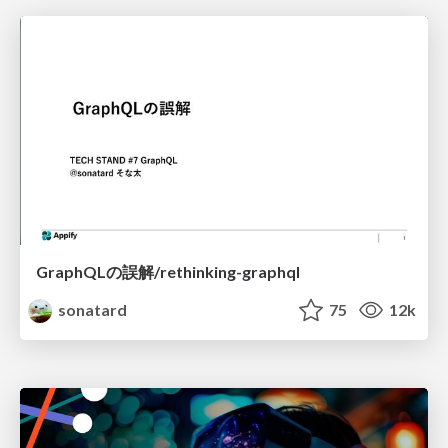
GraphQLの誤解/rethinking-graphql
sonatard
75
12k