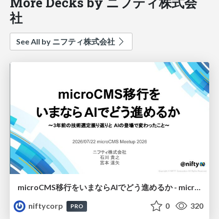
More Decks by ニフティ株式会
社
See All by ニフティ株式会社
microCMS移行をいまならAIでどう進めるか - microCMS Meetup 2026
niftycorp
0
320
PRO