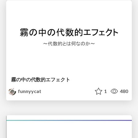
霧の中の代数的エフェクト
funnyycat
1
480