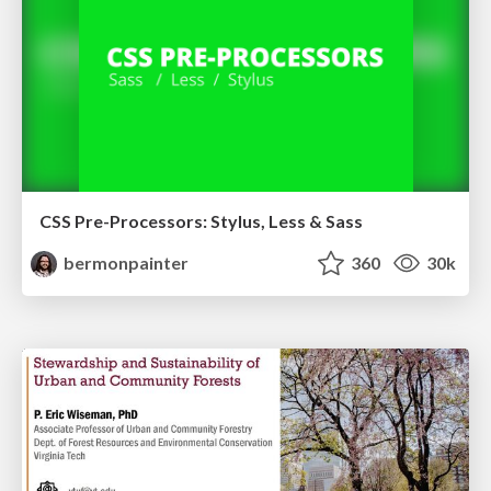
CSS Pre-Processors: Stylus, Less & Sass
bermonpainter
360
30k