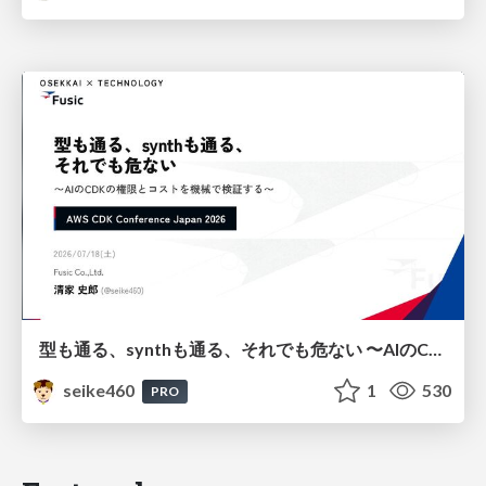
型も通る、synthも通る、それでも危ない 〜AIのCDKの権限とコストを機械で検証する〜 / It Passes Type Checks, It Passes Synth Checks, but It’s Still Risky — Automatically Verifying Permissions and Costs in AI’s CDK —
seike460
1
530
PRO