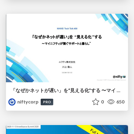
「なぜかネットが遅い」を“見える化”する 〜マイ ニフティが繋ぐサポートと暮らし〜 - NIKKEI Tech Talk #39
niftycorp
0
650
PRO