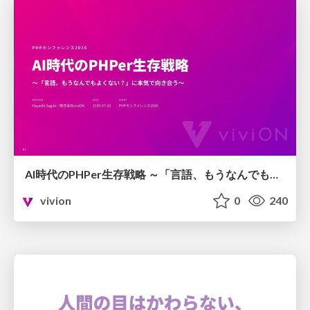
AI時代のPHPer生存戦略 ～「言語、もうなんでもよくない？」に本気で向き合う～
vivion
0
240