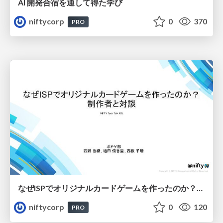
AI 開発合宿を通して得た学び
niftycorp
0
370
PRO
なぜISPでオリジナルカードゲームを作ったのか？制作者と対談 - NIFTY Tech Talk #25
niftycorp
0
120
PRO