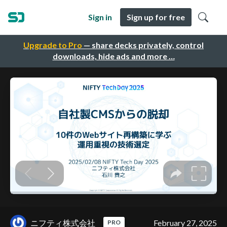
Sign in
Sign up for free
Upgrade to Pro
— share decks privately, control
downloads, hide ads and more …
ニフティ株式会社
February 27, 2025
PRO