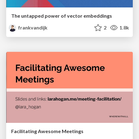
The untapped power of vector embeddings
frankvandijk
2
1.8k
Facilitating Awesome Meetings