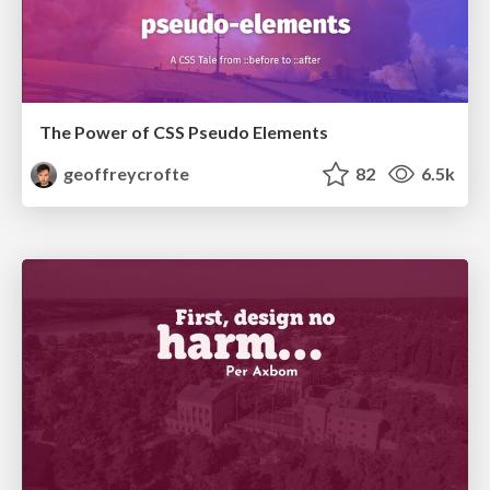
The Power of CSS Pseudo Elements
geoffreycrofte
82
6.5k