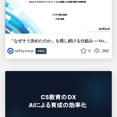
「なぜそう決めたのか」を残し続ける仕組み ― Notion AI カスタムエージェント × Slack連携による設計判断の自動記録 - NIKKEI Tech Talk #47
niftycorp
0
280
PRO