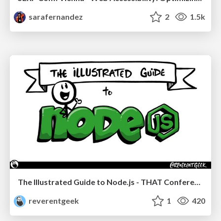
sarafernandez
2
1.5k
The Illustrated Guide to Node.js - THAT Conference 2024
reverentgeek
1
420