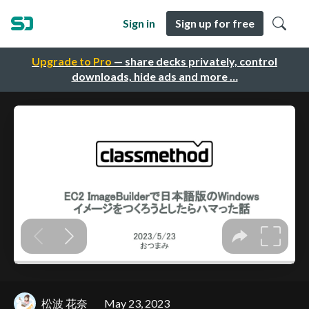
Sign in
Sign up for free
Upgrade to Pro
— share decks privately, control
downloads, hide ads and more …
松波 花奈
May 23, 2023