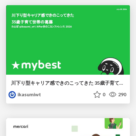
川下り型キャリア感できのこってきた 35歳子育て世帯の葛藤
ikasumiwt
0
290