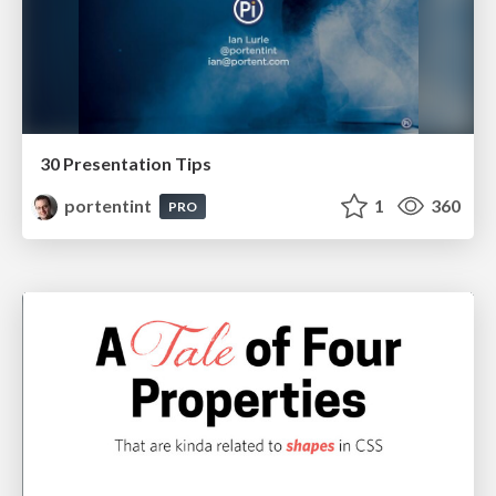
30 Presentation Tips
portentint
1
360
PRO