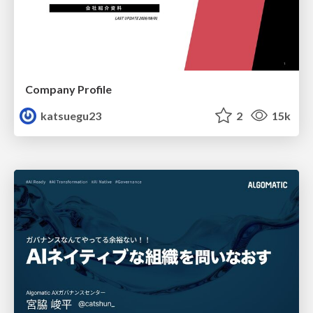
Company Profile
katsuegu23
2
15k