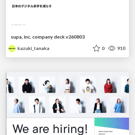
supa, inc. company deck v260803
kazuki_tanaka
0
910