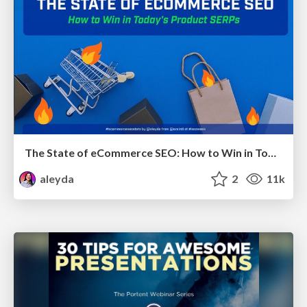
The State of eCommerce SEO: How to Win in Today's Products SERPs - #SEOweek
aleyda
2
11k