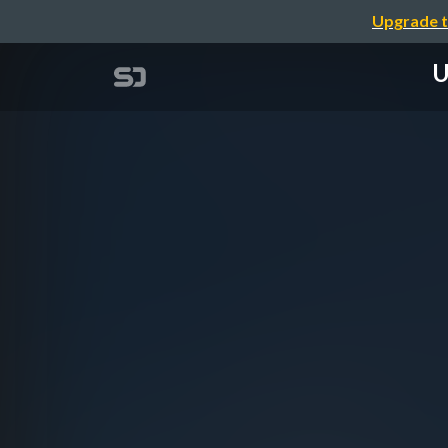
Upgrade t
U