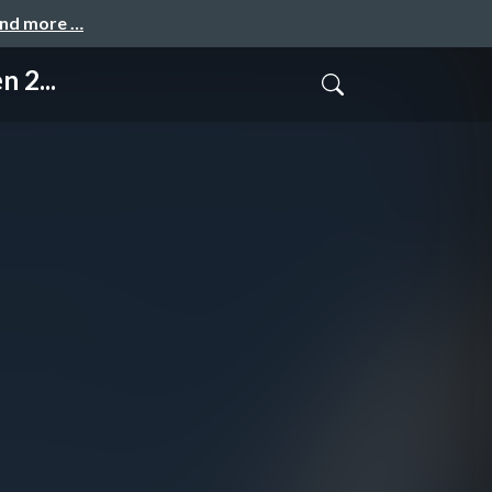
and more …
 2...