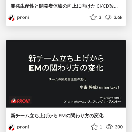
開発生産性と開発者体験の向上に向けた CI/CD改善の取り組み / proni-techbrew-in-tokyo-20240220
proni
3
3.6k
新チーム立ち上げから EMの関わり方の変化
proni
1
300