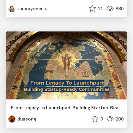
tammyeverts
11
980
From Legacy to Launchpad: Building Startup-Ready Communities
dugsong
0
280