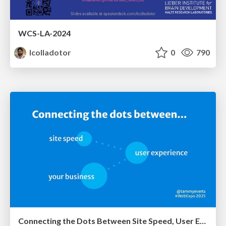
WCS-LA-2024
lcolladotor
0
790
Connecting the Dots Between Site Speed, User Experience & Your Business [WebExpo 2025]