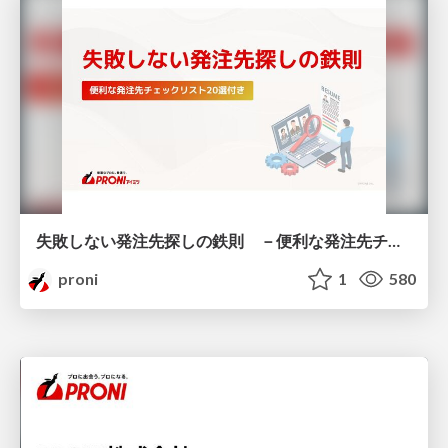
失敗しない発注先探しの鉄則 －便利な発注先チェックリスト20選付き－
proni
1
580