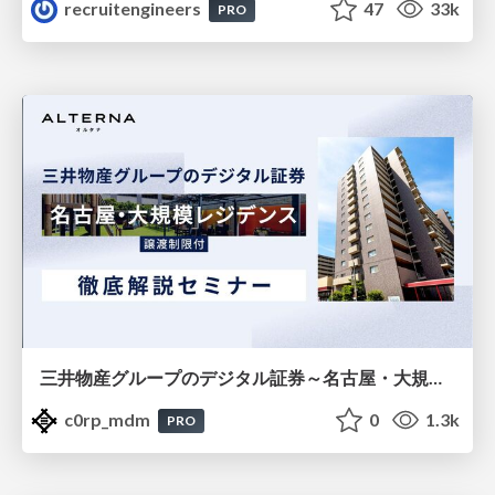
recruitengineers
47
33k
PRO
三井物産グループのデジタル証券～名古屋・大規模レジデンス～徹底解説セミナー
c0rp_mdm
0
1.3k
PRO