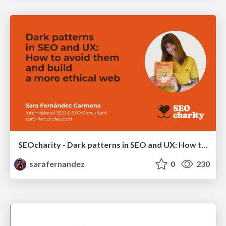
SEOcharity - Dark patterns in SEO and UX: How to avoid them and build a more ethical web
sarafernandez
0
230