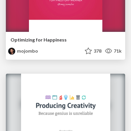
Optimizing for Happiness
mojombo
378
71k