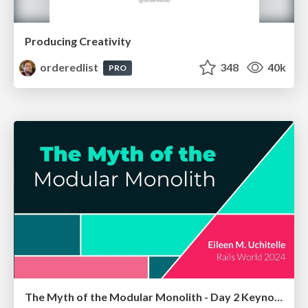
Producing Creativity
orderedlist
348
40k
PRO
The Myth of the Modular Monolith - Day 2 Keynote - Rails World 2024