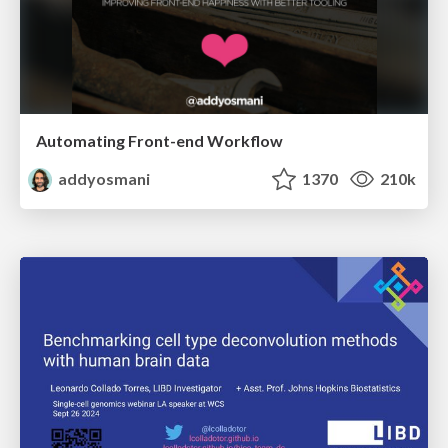
Automating Front-end Workflow
addyosmani
1370
210k