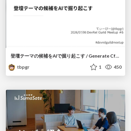
登壇テーマの候補をAIで掘り起こす / Generate CfP Ideas via-AI
tbpgr
1
450