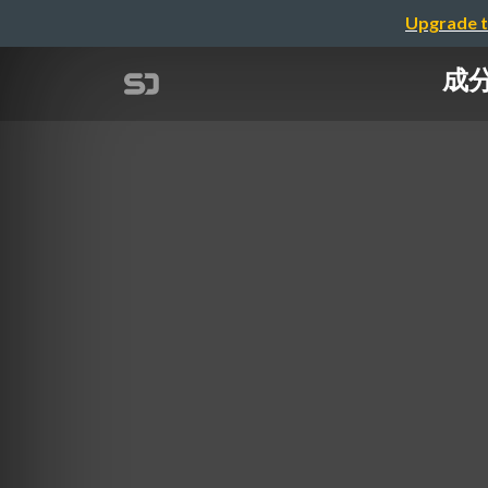
Upgrade t
成