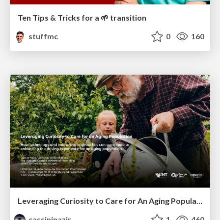
Ten Tips & Tricks for a 🌱 transition
stuffmc
0
160
Leveraging Curiosity to Care for An Aging Population
cassininazir
1
460