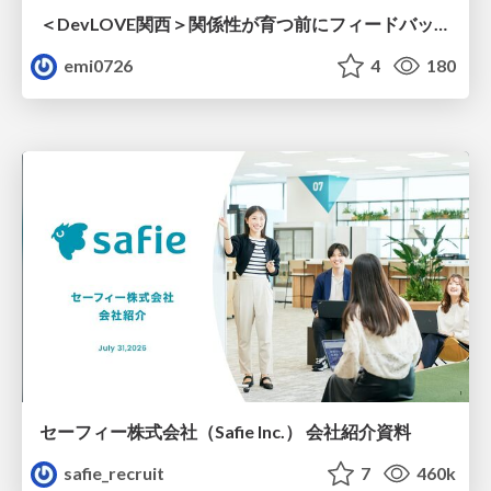
＜DevLOVE関西＞関係性が育つ前にフィードバックを届ける ～関係性が育つのを待てないとき、どう渡すのか～
emi0726
4
180
セーフィー株式会社（Safie Inc.） 会社紹介資料
safie_recruit
7
460k