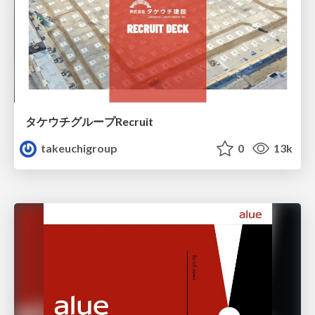
タケウチグループRecruit
takeuchigroup
0
13k