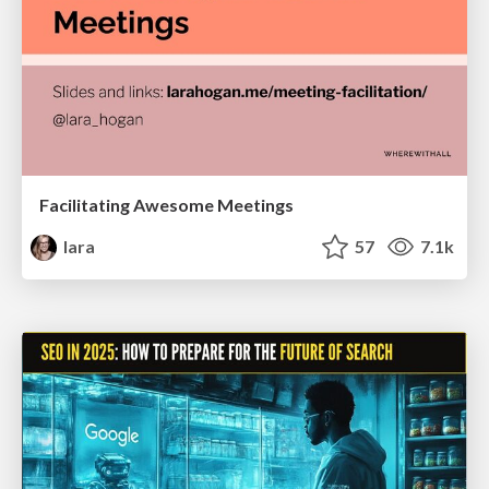
Facilitating Awesome Meetings
lara
57
7.1k