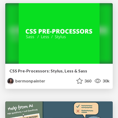
CSS Pre-Processors: Stylus, Less & Sass
bermonpainter
360
30k