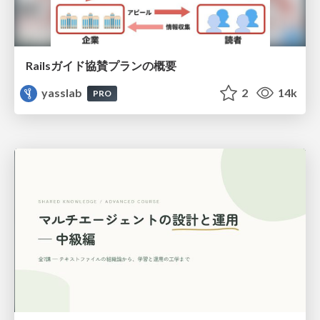
Railsガイド協賛プランの概要
yasslab
2
14k
PRO