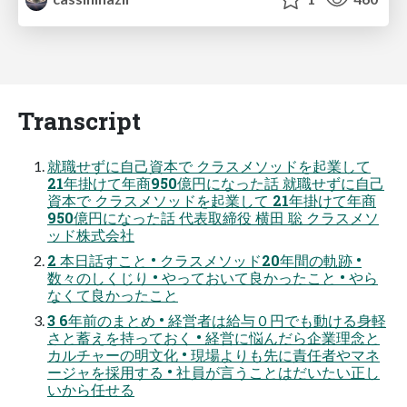
Transcript
就職せずに自己資本で クラスメソッドを起業して
21年掛けて年商950億円になった話 就職せずに自己
資本で クラスメソッドを起業して 21年掛けて年商
950億円になった話 代表取締役 横田 聡 クラスメソ
ッド株式会社
2 本日話すこと • クラスメソッド20年間の軌跡 •
数々のしくじり • やっておいて良かったこと • やら
なくて良かったこと
3 6年前のまとめ • 経営者は給与０円でも動ける身軽
さと蓄えを持っておく • 経営に悩んだら企業理念と
カルチャーの明文化 • 現場よりも先に責任者やマネ
ージャを採用する • 社員が言うことはだいたい正し
いから任せる