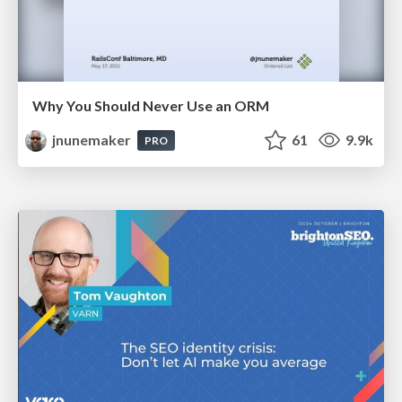
Why You Should Never Use an ORM
jnunemaker
61
9.9k
PRO