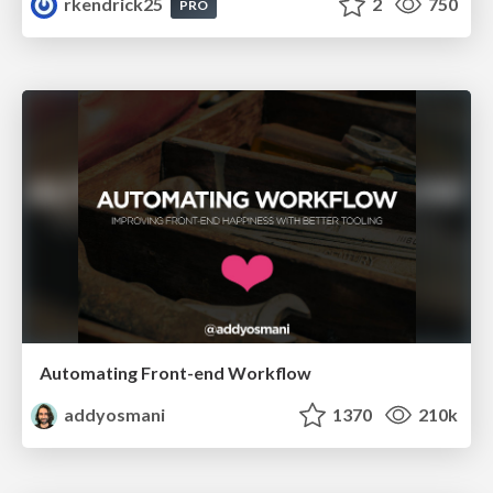
rkendrick25
2
750
PRO
Automating Front-end Workflow
addyosmani
1370
210k