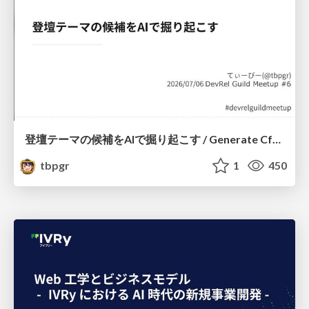
登壇テーマの候補をAIで掘り起こす / Generate CfP Ideas via-AI
tbpgr
1
450