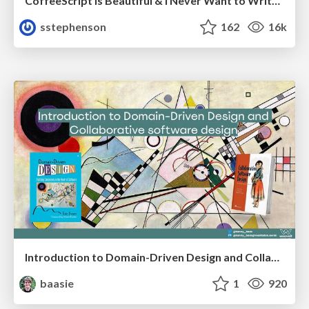
CoffeeScript is Beautiful & I Never Want to Write Plain JavaScript Again
sstephenson
162
16k
Introduction to Domain-Driven Design and Collaborative software design
baasie
1
920