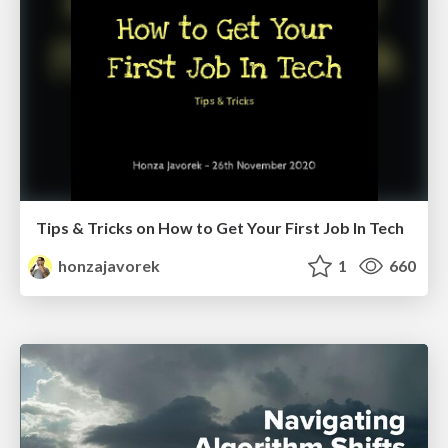
Tips & Tricks on How to Get Your First Job In Tech
honzajavorek
1
660