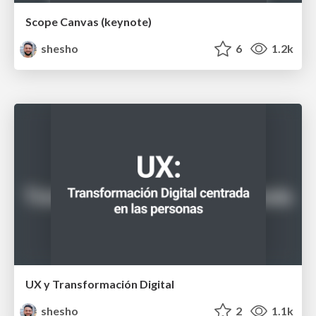
Scope Canvas (keynote)
shesho
6
1.2k
UX y Transformación Digital
shesho
2
1.1k