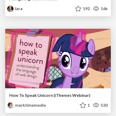
lara
192
16k
How To Speak Unicorn (iThemes Webinar)
marktimemedia
1
520