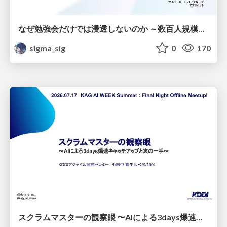
なぜ勉強会だけでは浸透しないのか ～数百人規模の組織でコーディングエージェントを当たり前にした戦略とその結果～
sigma_sig
0
170
スクラムマスターの観察眼 〜AIによる3days爆速キャッチアップと次の一手〜/The Scrum Master's Insight: Lightning-Fast 3-Day Catch-Up with AI and the Next Move