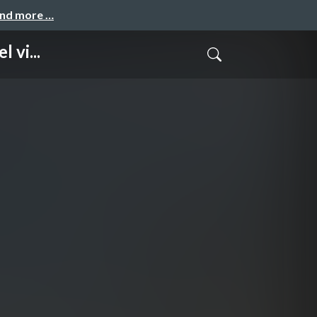
and more …
 vi...