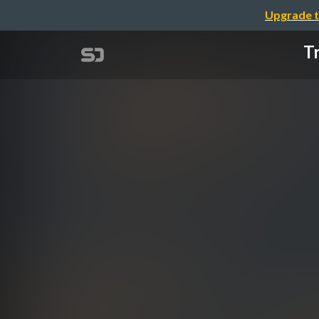
Upgrade t
Tr