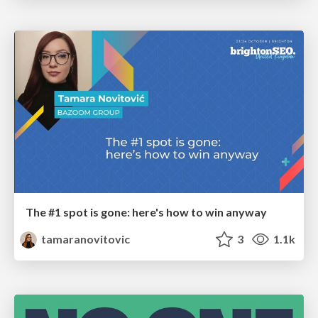
The #1 spot is gone: here's how to win anyway
tamaranovitovic
3
1.1k