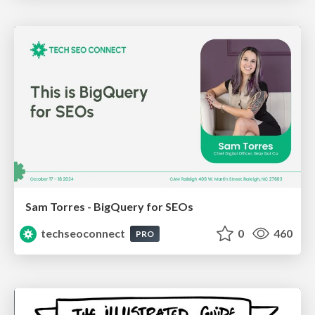
Sam Torres - BigQuery for SEOs
techseoconnect
0
460
PRO