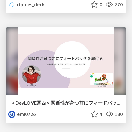
ripples_deck
0
770
＜DevLOVE関西＞関係性が育つ前にフィードバックを届ける ～関係性が育つのを待てないとき、どう渡すのか～
emi0726
4
180