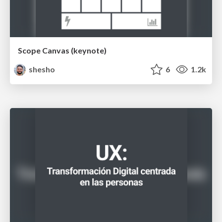
Scope Canvas (keynote)
shesho
6
1.2k