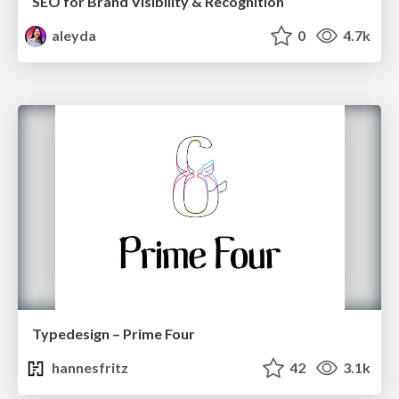
SEO for Brand Visibility & Recognition
aleyda
0
4.7k
Typedesign – Prime Four
hannesfritz
42
3.1k