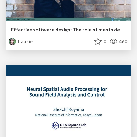
Effective software design: The role of men in debugging patriarchy in IT @ Voxxed Days AMS
baasie
0
460