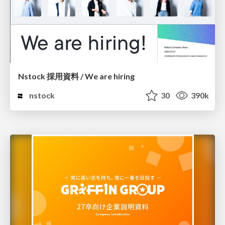
Nstock 採用資料 / We are hiring
nstock
30
390k