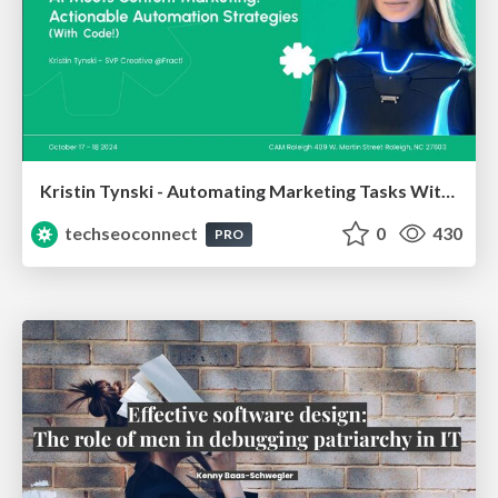
Kristin Tynski - Automating Marketing Tasks With AI
techseoconnect
0
430
PRO