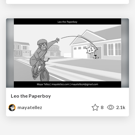
Leo the Paperboy
mayatellez
8
2.1k