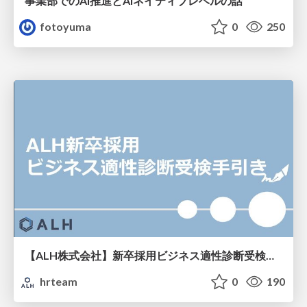
事業部でのAI推進とAIネイティブレベルの話
fotoyuma
0
250
【ALH株式会社】新卒採用ビジネス適性診断受検手引き
hrteam
0
190