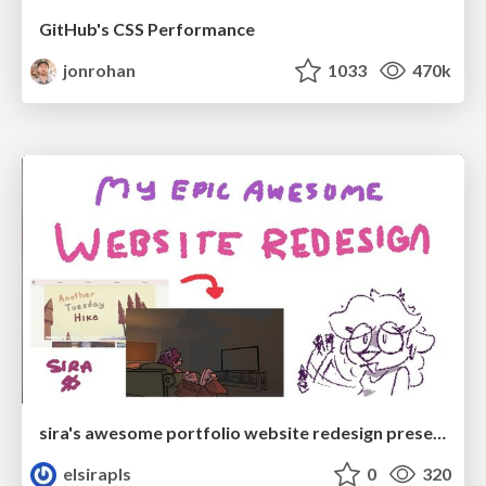
GitHub's CSS Performance
jonrohan
1033
470k
sira's awesome portfolio website redesign presentation
elsirapls
0
320