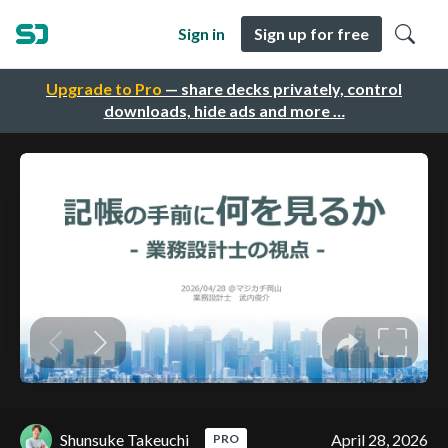
Sign in
Sign up for free
Upgrade to Pro
— share decks privately, control
downloads, hide ads and more …
Shunsuke Takeuchi
April 28, 2026
PRO