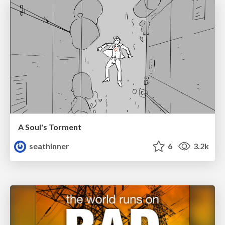
A Soul's Torment
seathinner
6
3.2k