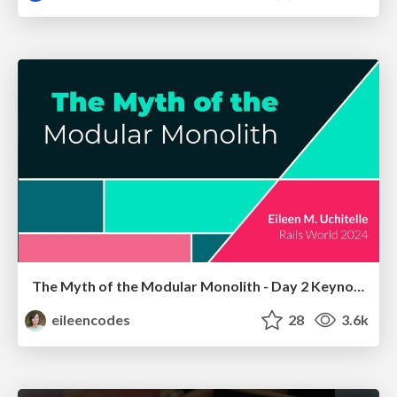
The Myth of the Modular Monolith - Day 2 Keynote - Rails World 2024
eileencodes
28
3.6k