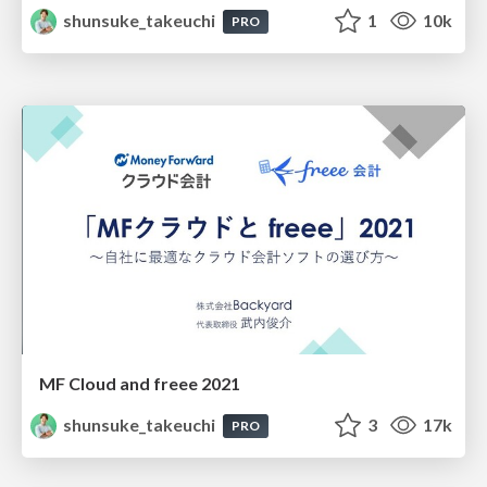
shunsuke_takeuchi
1
10k
PRO
MF Cloud and freee 2021
shunsuke_takeuchi
3
17k
PRO