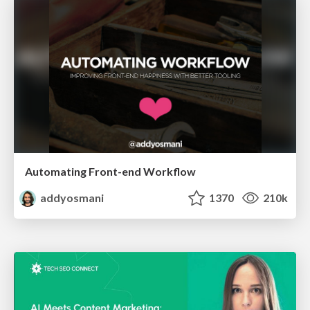
Automating Front-end Workflow
addyosmani
1370
210k