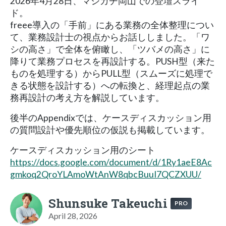
2026年4月28日、マジカチ岡山での登壇スライ
ド。
freee導入の「手前」にある業務の全体整理につい
て、業務設計士の視点からお話ししました。「ワ
シの高さ」で全体を俯瞰し、「ツバメの高さ」に
降りて業務プロセスを再設計する。PUSH型（来た
ものを処理する）からPULL型（スムーズに処理で
きる状態を設計する）への転換と、経理起点の業
務再設計の考え方を解説しています。
後半のAppendixでは、ケースディスカッション用
の質問設計や優先順位の仮説も掲載しています。
ケースディスカッション用のシート
https://docs.google.com/document/d/1Ry1aeE8Ac
gmkoq2QroYLAmoWtAnW8qbcBuuI7QCZXUU/
Shunsuke Takeuchi
PRO
April 28, 2026