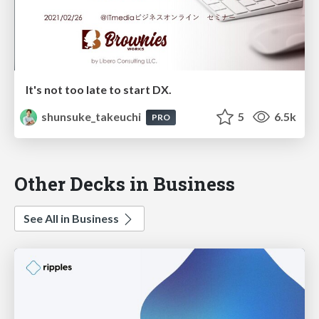
It's not too late to start DX.
shunsuke_takeuchi
5
6.5k
PRO
Other Decks in Business
See All in Business