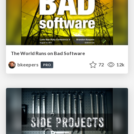
The World Runs on Bad Software
bkeepers
72
12k
PRO