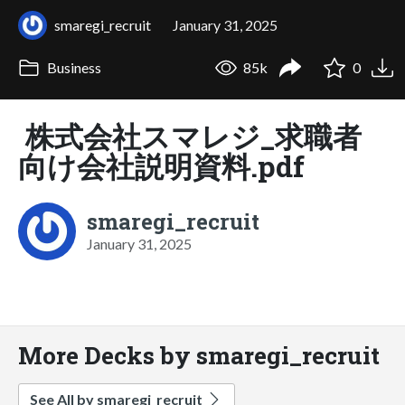
smaregi_recruit
January 31, 2025
Business
85k
0
株式会社スマレジ_求職者
向け会社説明資料.pdf
smaregi_recruit
January 31, 2025
More Decks by smaregi_recruit
See All by smaregi_recruit