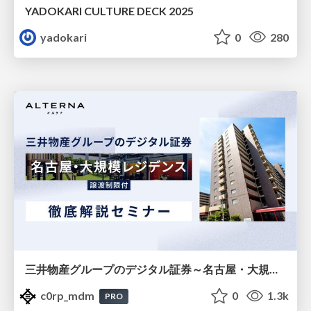
YADOKARI CULTURE DECK 2025
yadokari
0
280
三井物産グループのデジタル証券～名古屋・大規模レジデンス～徹底解説セミナー
c0rp_mdm
0
1.3k
PRO