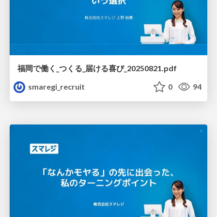
福岡で働く_つくる_届ける喜び_20250821.pdf
smaregi_recruit
0
94