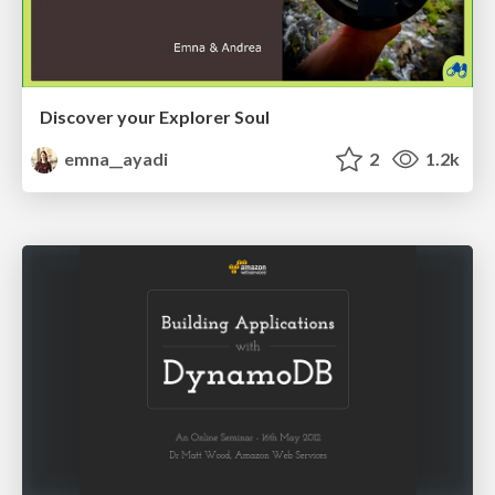
Discover your Explorer Soul
emna__ayadi
2
1.2k