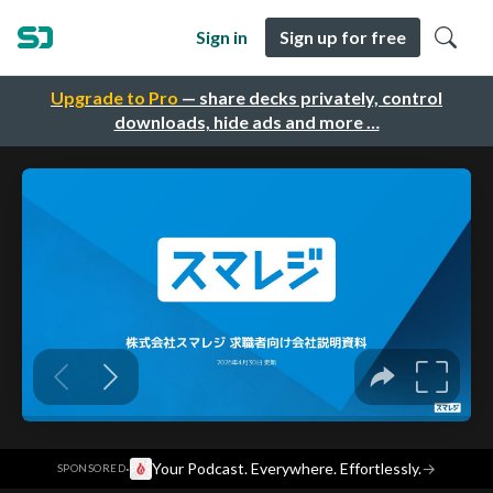
Sign in
Sign up for free
Upgrade to Pro
— share decks privately, control
downloads, hide ads and more …
·
Your Podcast. Everywhere. Effortlessly.
→
SPONSORED