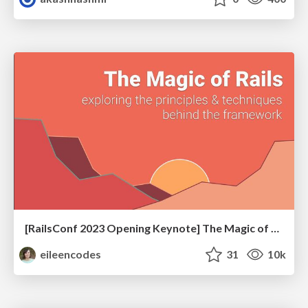
[RailsConf 2023 Opening Keynote] The Magic of Rails
eileencodes
31
10k