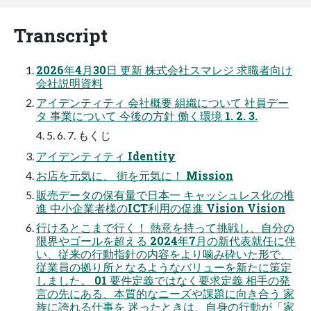
Transcript
2026年4月30日 更新 株式会社スマレジ 求職者向け
会社説明資料
アイデンティティ 会社概要 組織について 社員デー
タ 事業について 今後の方針 働く環境 1. 2. 3.
4. 5. 6. 7. もくじ
アイデンティティ Identity
お店を元気に、 街を元気に！ Mission
販売データの保有量で日本一 キャッシュレス化の推
進 中小企業者様のICT利用の促進 Vision Vision
行けるとこまで行く！ 熱意を持って挑戦し、自分の
限界やゴールを超える 2024年7月の新代表就任に伴
い、従来の行動指針の内容をより噛み砕いた形で、
従業員の拠り所となるようなバリューを新たに策定
しました。 01 要件定義ではなく要求定義 相手の発
言の先にある、本質的なニーズや課題に向き合う 家
族に誇れる仕事を 迷ったときは、自身の行動が「家