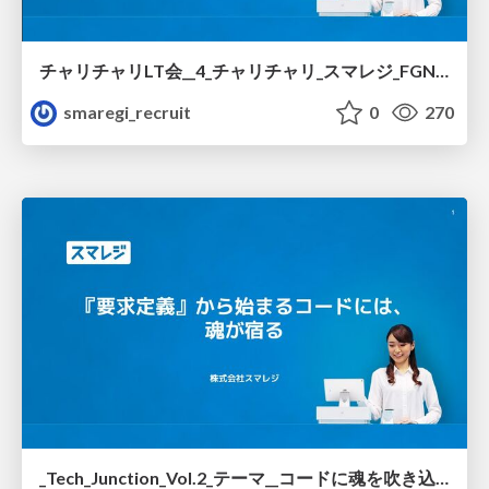
チャリチャリLT会__4_チャリチャリ_スマレジ_FGN_わたしのターニングポイント_.pdf
smaregi_recruit
0
270
_Tech_Junction_Vol.2_テーマ__コードに魂を吹き込む_エンジニアの想いの丈をぶつける_.pdf