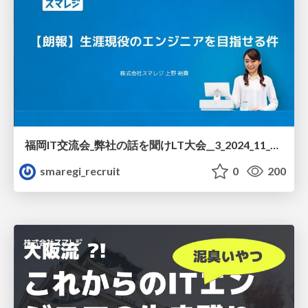
福岡IT交流会_弊社の話を聞けLT大会__3_2024_11_27.pdf
smaregi_recruit
0
200