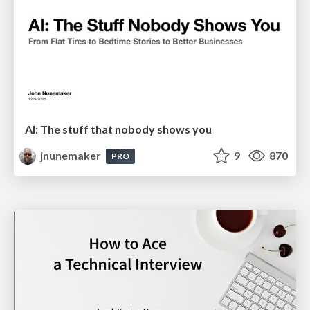
AI: The stuff that nobody shows you
jnunemaker
9
870
PRO