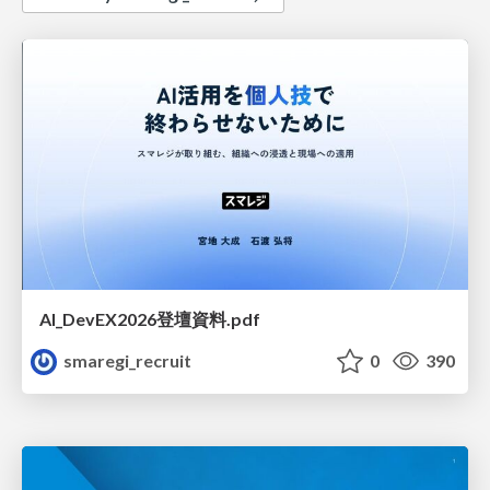
AI_DevEX2026登壇資料.pdf
smaregi_recruit
0
390