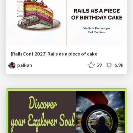
[RailsConf 2023] Rails as a piece of cake
palkan
59
6.9k