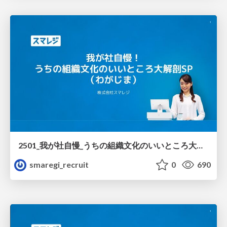
2501_我が社自慢_うちの組織文化のいいところ大解剖SP_登壇資料.pdf
smaregi_recruit
0
690