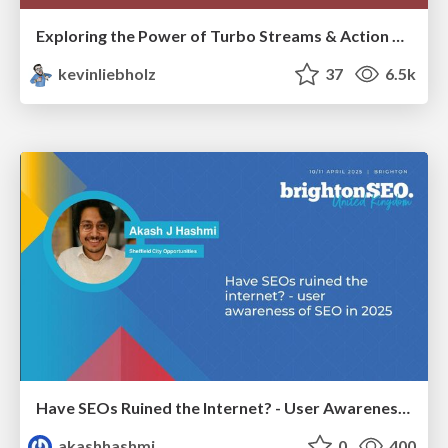
Exploring the Power of Turbo Streams & Action Cable | RailsConf2023
kevinliebholz
37
6.5k
Have SEOs Ruined the Internet? - User Awareness of SEO in 2025
akashhashmi
0
400