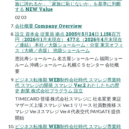
族に誇れるか」「家族に恥じないか」を基準に判断
する NEW Value
02 03
会社概要 Company Overview
設立 資本金 従業員 拠点 2005年5月24日 1,156百万
円（2026年1月末現在） 477名（2026年4月末現在
／連結） 本社／大阪ショールーム・分室 東京オフィ
ス（大崎／赤坂） 池袋ショールーム
恵比寿ショールーム 名古屋ショールーム 福岡ショー
ルーム 沖縄ショールーム 札幌ＣＳセンター 会社概
要
ビジネス転換期 WEB制作会社時代 スマレジ専業時
代 スマレジの開発 スマレジ Ver.2 わたしたちの歴
史 創業 株式会社プラグラム 設立
TIMECARD 登場 株式会社スマレジに 社名変更 東証
マザーズ上場 スマレジ Ver.1 リリース 社員数推移 ス
マレジ Ver.3 スマレジ Ver.4 代表交代 PAYGATE 提供
開始
ビジネス転換期 WEB制作会社時代 スマレジ専業時