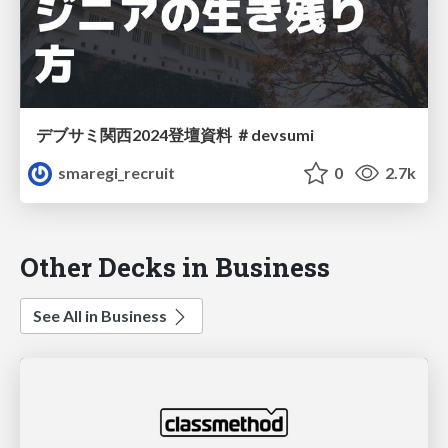
デブサミ関西2024登壇資料 ＃devsumi
smaregi_recruit
0
2.7k
Other Decks in Business
See All in Business