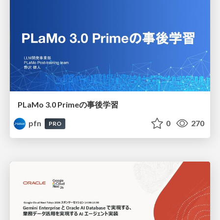
PLaMo 3.0 Primeの事後学習
pfn
0
270
PRO