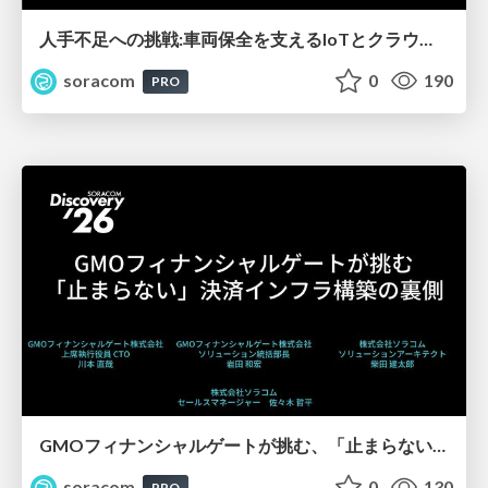
人手不足への挑戦:車両保全を支えるIoTとクラウド内製化の道【SORACOM Discovery 2026】
soracom
0
190
PRO
GMOフィナンシャルゲートが挑む、「止まらない」決済インフラ構築の裏側【SORACOM Discovery 2026】
soracom
0
130
PRO