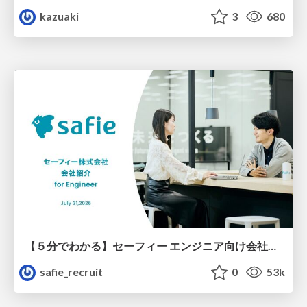
kazuaki
3
680
【５分でわかる】セーフィー エンジニア向け会社紹介
safie_recruit
0
53k