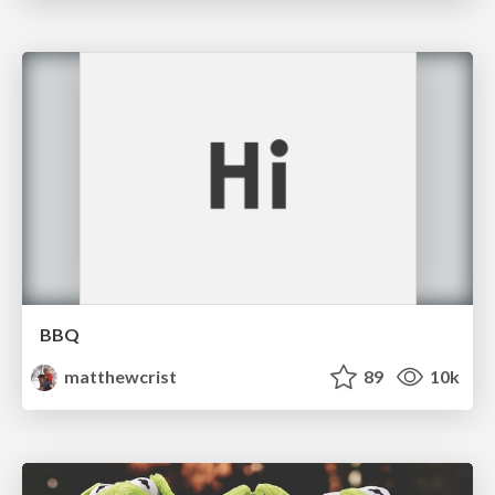
BBQ
matthewcrist
89
10k