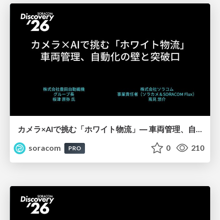
カメラ×AIで挑む「ホワイト物流」― 車両管理、自動化の壁と突破口【SORACOM Discovery 2026】
soracom
0
210
PRO