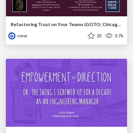
Refactoring Trust on Your Teams (GOTO; Chicago 2020)
rmw
35
3.7k