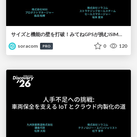
サイズと機能の壁を打破！みてねGPSが挑むiSIM活用秘話【SORACOM Discovery 2026】
soracom
0
120
PRO