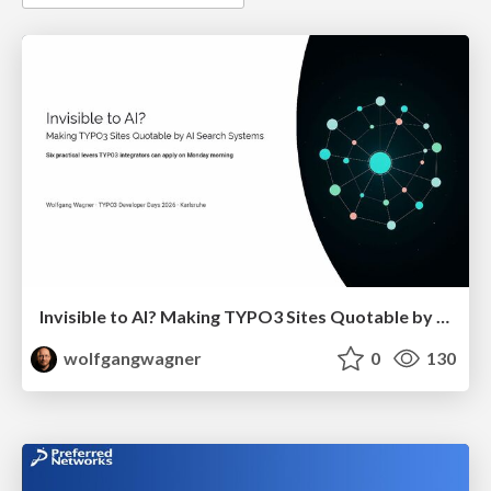
Invisible to AI? Making TYPO3 Sites Quotable by AI Search Systems
wolfgangwagner
0
130