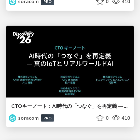
soracom
0
410
PRO
CTOキーノート：AI時代の「つなぐ」を再定義 ― 真のIoTとリアルワールドAI【SORACOM Discovery 2026】
soracom
0
410
PRO