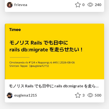
frievea
0
240
モノリス Rails でも日中に rails db:migrate を走らせたい！ / Daytime rails db:migrate on Monolithic Rails!
euglena1215
3
500