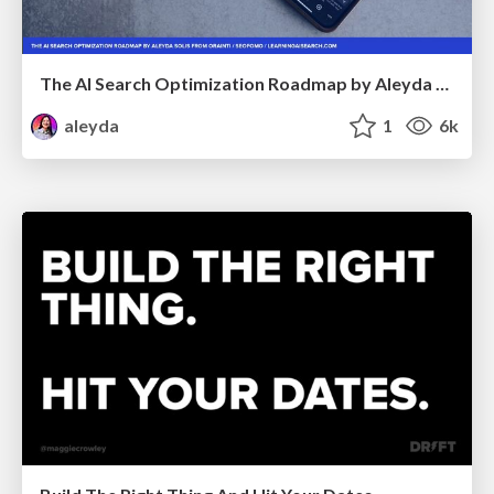
The AI Search Optimization Roadmap by Aleyda Solis
aleyda
1
6k