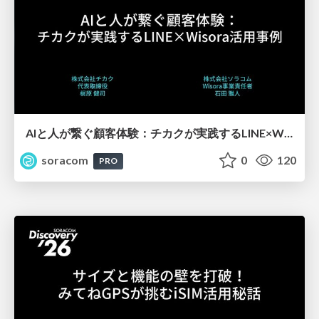
AIと人が繋ぐ顧客体験：チカクが実践するLINE×Wisora活用事例【SORACOM Discovery 2026】
soracom
0
120
PRO