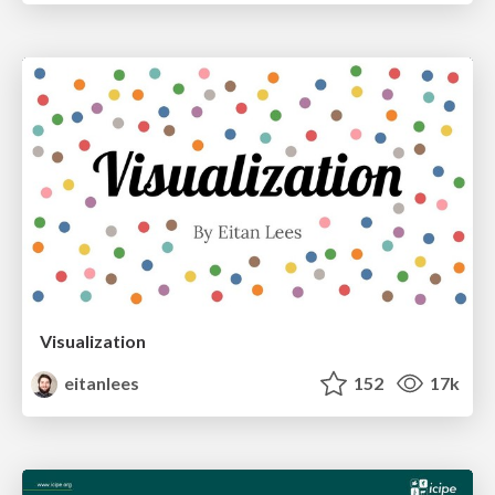
Visualization
eitanlees
152
17k