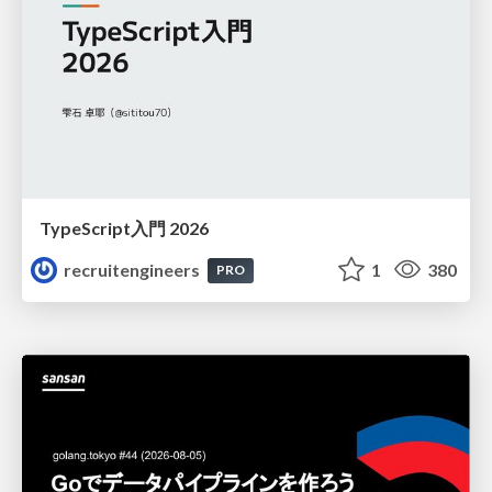
TypeScript入門 2026
recruitengineers
1
380
PRO