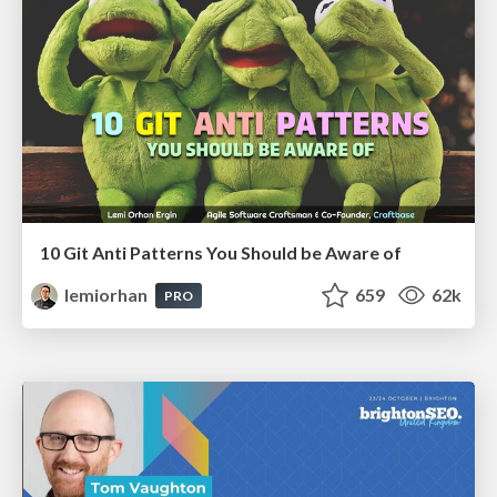
10 Git Anti Patterns You Should be Aware of
lemiorhan
659
62k
PRO