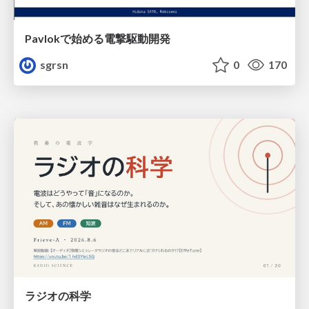
Pavlokで始める電撃駆動開発
sgrsn
0
170
ラジオの科学