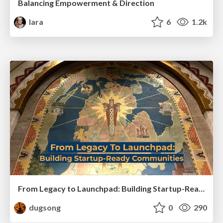
Balancing Empowerment & Direction
lara
6
1.2k
From Legacy to Launchpad: Building Startup-Ready Communities
dugsong
0
290