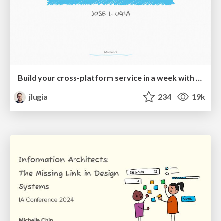
Build your cross-platform service in a week with App Engine
jlugia
234
19k