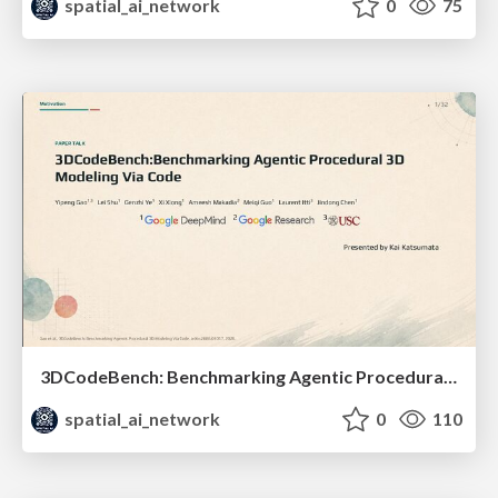
spatial_ai_network
0
75
3DCodeBench: Benchmarking Agentic Procedural 3D Modeling Via Code
spatial_ai_network
0
110