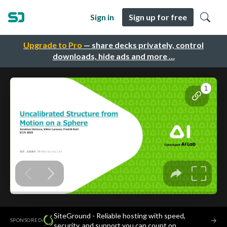
Sign in
Sign up for free
Upgrade to Pro
— share decks privately, control
downloads, hide ads and more …
SiteGround - Reliable hosting with speed,
·
→
SPONSORED
security, and support you can count on.