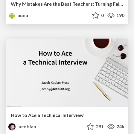
Why Mistakes Are the Best Teachers: Turning Failure into a Pathway for Growth
auna
0
190
How to Ace a Technical Interview
jacobian
281
24k