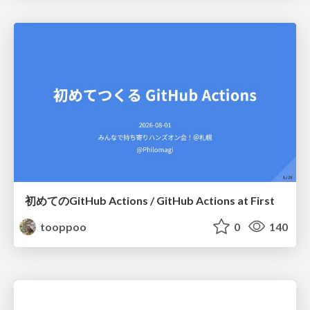
初めてのGitHub Actions / GitHub Actions at First
tooppoo
0
140