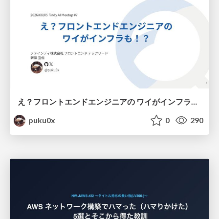
え？フロントエンドエンジニアの ワイがインフラも！？
puku0x
0
290