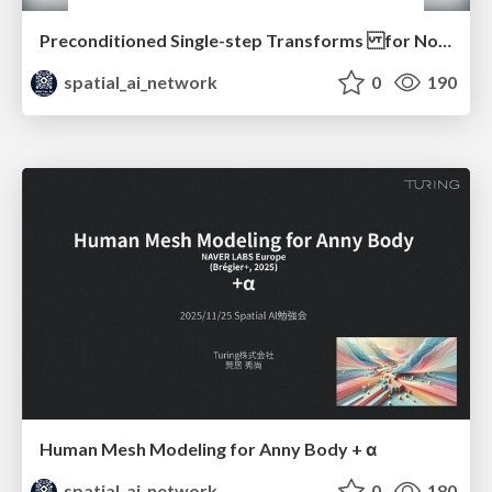
Preconditioned Single-step Transforms for Non-rigid ICP (Eurographics 2025)
spatial_ai_network
0
190
Human Mesh Modeling for Anny Body + α
spatial_ai_network
0
180