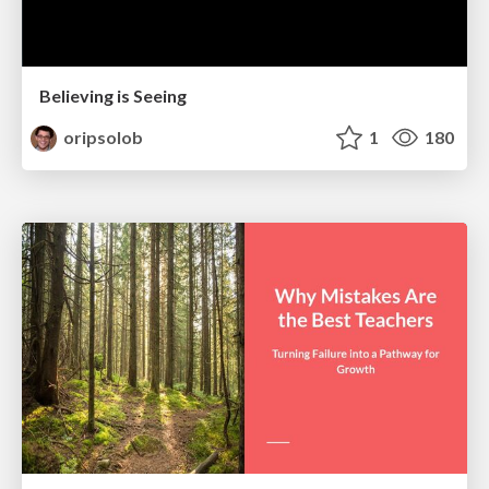
Believing is Seeing
oripsolob
1
180