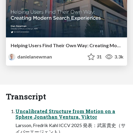
Helping Users Find Their Own Way: Creating Modern Search Experiences
danielanewman
31
3.3k
Transcript
Uncalibrated Structure from Motion on a
Sphere Jonathan Ventura, Viktor
Larsson, Fredrik Kahl ICCV 2025 発表：武富貴史（サ
イバーエージェント）