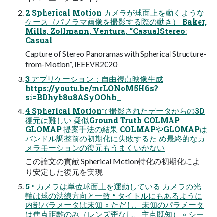
2 Spherical Motion カメラが球面上を動くような
ケース（パノラマ画像を撮影する際の動き） Baker,
Mills, Zollmann, Ventura, “CasualStereo:
Casual
Capture of Stereo Panoramas with Spherical Structure-
from-Motion”, IEEEVR2020
3 アプリケーション：自由視点映像生成
https://youtu.be/mrLONoM5H6s?
si=BDhyb8u8ASyOOhh_
4 Spherical Motionで撮影されたデータからの3D
復元は難しい 疑似Ground Truth COLMAP
GLOMAP 提案手法の結果 COLMAPやGLOMAPは
バンドル調整前の初期化に失敗するた め最終的なカ
メラモーションの復元もうまくいかない
この論文の貢献 Spherical Motion特化の初期化によ
り安定した復元を実現
5 • カメラは単位球面上を運動している カメラの光
軸は球の法線方向と一致 • タイトルにもあるように
内部パラメータは未知 ◦ ただし、未知のパラメータ
は焦点距離のみ（レンズ歪なし、主点既知） ◦ シー