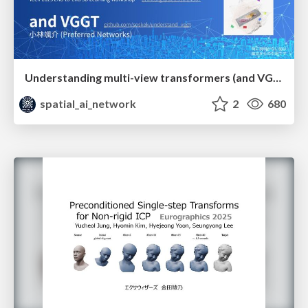
Understanding multi-view transformers (and VGGT)
spatial_ai_network
2
680