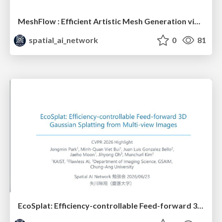
MeshFlow : Efficient Artistic Mesh Generation via MeshVAE and Flow-based Diffusion Transformer
spatial_ai_network
0
81
EcoSplat: Efficiency-controllable Feed-forward 3D Gaussian Splatting from Multi-view Images