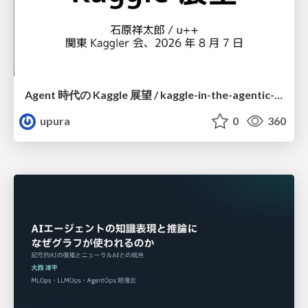
Agent 時代の Kaggle 展望 / kaggle-in-the-agentic-era
upura
0
360