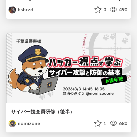
hshrzd
0
490
サイバー捜査員研修（後半）
nomizone
1
680