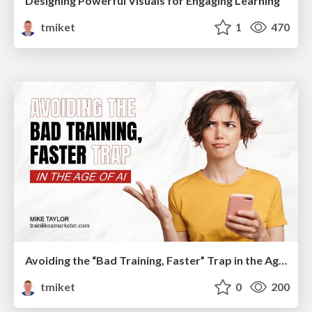
Designing Powerful Visuals for Engaging Learning
tmiket
1
470
Avoiding the “Bad Training, Faster” Trap in the Age of AI
tmiket
0
200