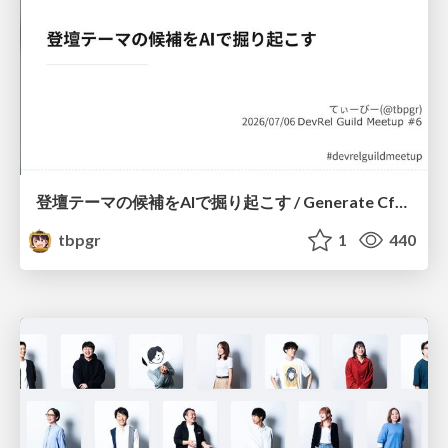
登壇テーマの候補をAIで掘り起こす / Generate CfP Ideas via-AI
tbpgr
1
440