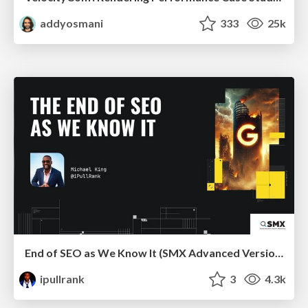
addyosmani
333
25k
End of SEO as We Know It (SMX Advanced Version)
ipullrank
3
4.3k