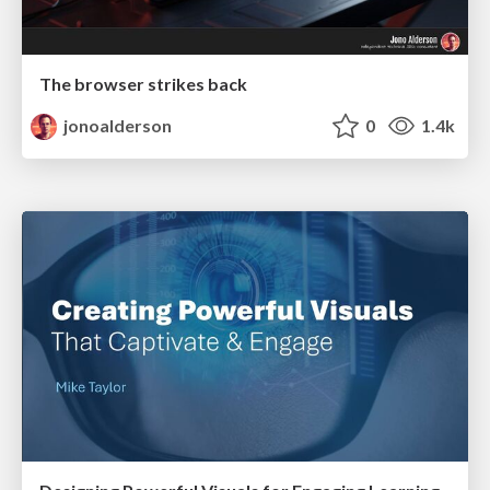
The browser strikes back
jonoalderson
0
1.4k