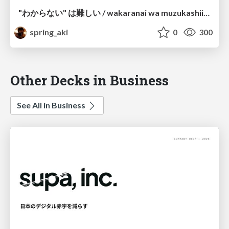
"わからない" は難しい / wakaranai wa muzukashii / I know that I know nothing
spring_aki
0
300
Other Decks in Business
See All in Business