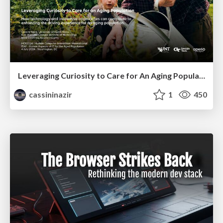
Leveraging Curiosity to Care for An Aging Population
cassininazir
1
450