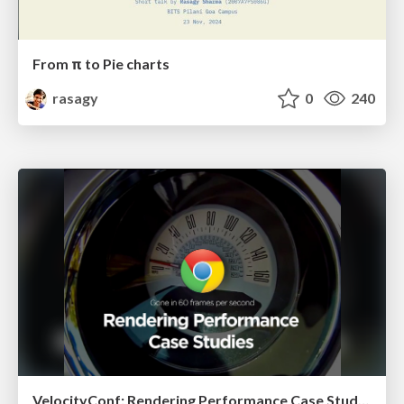
From π to Pie charts
rasagy
0
240
VelocityConf: Rendering Performance Case Studies