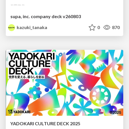
supa, inc. company deck v260803
kazuki_tanaka
0
870
YADOKARI CULTURE DECK 2025