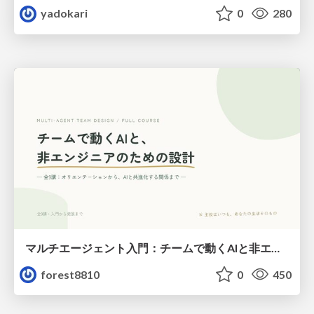
yadokari
0
280
マルチエージェント入門：チームで動くAIと非エンジニアのための設計（Claude Code）
forest8810
0
450