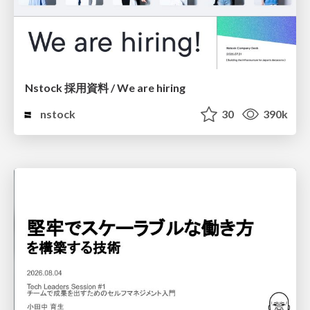
Nstock 採用資料 / We are hiring
nstock
30
390k