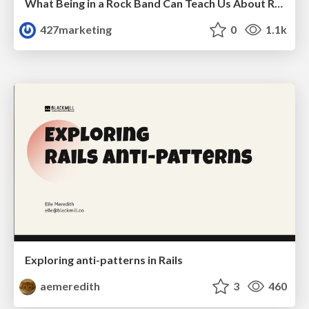
What Being in a Rock Band Can Teach Us About Real World SEO
427marketing
0
1.1k
Exploring anti-patterns in Rails
aemeredith
3
460