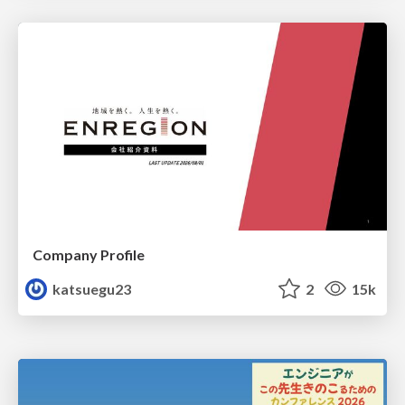
Company Profile
katsuegu23
2
15k