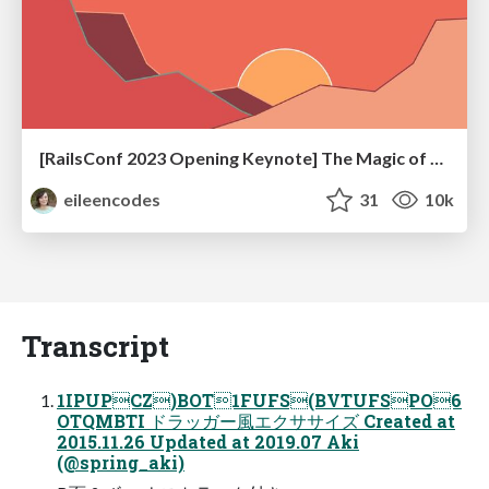
[RailsConf 2023 Opening Keynote] The Magic of Rails
eileencodes
31
10k
Transcript
1IPUPCZ)BOT1FUFS(BVTUFSPO6
OTQMBTI ドラッガー⾵エクササイズ Created at
2015.11.26 Updated at 2019.07 Aki
(@spring_aki)