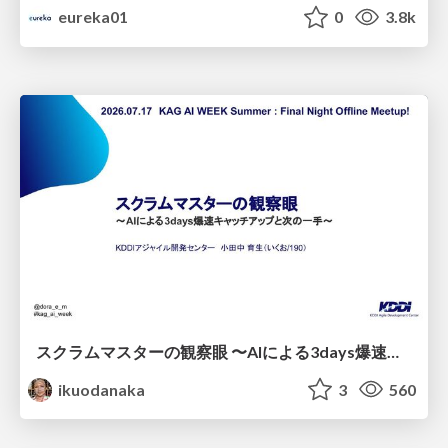
eureka01
0
3.8k
スクラムマスターの観察眼 〜AIによる3days爆速キャッチアップと次の一手〜/The Scrum Master's Insight: Lightning-Fast 3-Day Catch-Up with AI and the Next Move
ikuodanaka
3
560