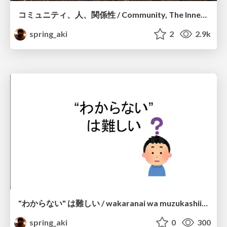
コミュニティ、人、関係性 / Community, The Inner World, Relationships
spring_aki
2
2.9k
"わからない" は難しい / wakaranai wa muzukashii / I know that I know nothing
spring_aki
0
300