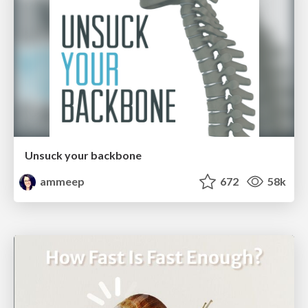
Unsuck your backbone
ammeep
672
58k