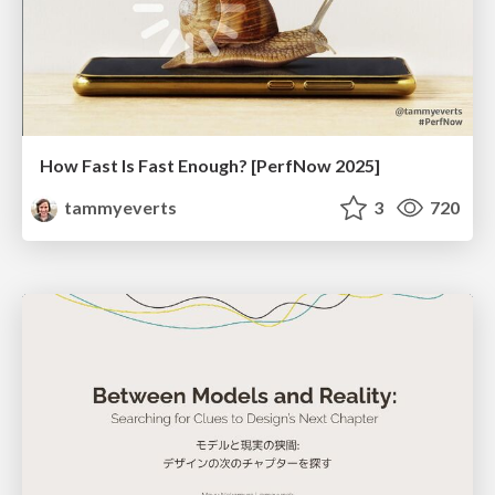
How Fast Is Fast Enough? [PerfNow 2025]
tammyeverts
3
720