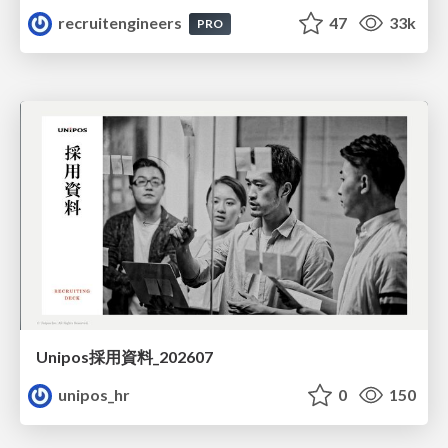
recruitengineers
47
33k
PRO
Unipos採用資料_202607
unipos_hr
0
150