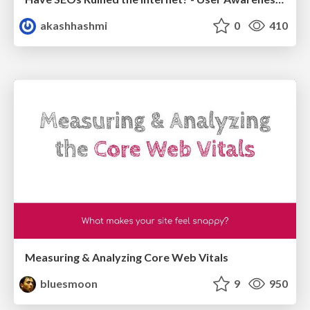
akashhashmi
0
410
Measuring & Analyzing Core Web Vitals
bluesmoon
9
950