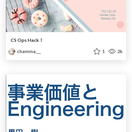
CS Ops Hack！
chamma___
1
2k