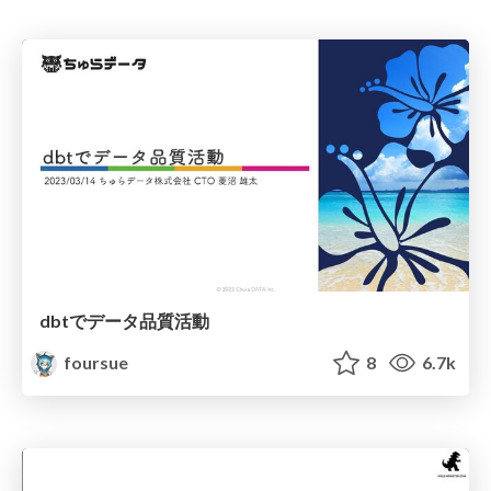
dbtでデータ品質活動
foursue
8
6.7k