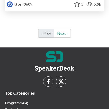
ttorii0609
5
5.9k
‹ Prev
Next ›
SpeakerDeck
Top Categories
Programming