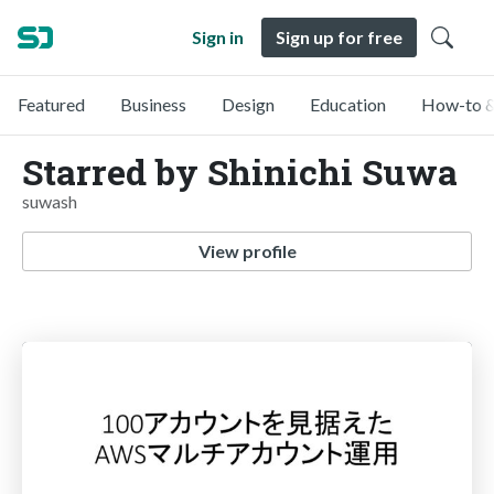
Sign in
Sign up for free
Featured
Business
Design
Education
How-to &
Starred by Shinichi Suwa
suwash
View profile