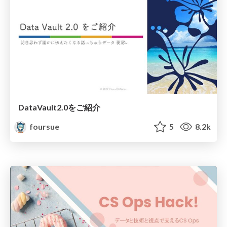
DataVault2.0をご紹介
foursue
5
8.2k