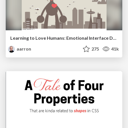
Learning to Love Humans: Emotional Interface Design
aarron
275
41k