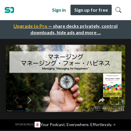
Sign in
Sign up for free
Upgrade to Pro
— share decks privately, control
downloads, hide ads and more …
·
Your Podcast. Everywhere. Effortlessly.
→
SPONSORED