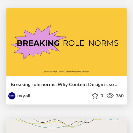
Breaking role norms: Why Content Design is so much more than writing copy - Taylor Woolridge
uxyall
0
360