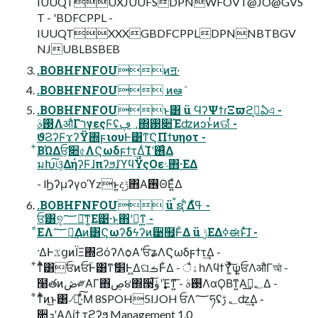
IUUQTUXJUUFSDPNWFOVT@JO@GVS
T - 'BDFCPPL -
IUUQTXXXGBDFCPPLDPNNBTBGV
NJUBLBSBEB
.BOBHFNFOUͷॻ੶
.BOBHFNFOU ͷఆٛ
.BOBHFNFOUͱ͸ ü ϤʔΨϯɾΞϖϩࢯ͕ఏএ -
࢓ࣄΛऔΓר͘γεςϜʢ؀ڥ΍࢓૊Έʣͷͻͱͭͷଊ͑ํ -
ϑϨʔϜϫʔΫ΍ϝιουͰ͸ͳ͘ϚΠϯυηοτ -
͋ΒΏΔਓ͕૊৫ΛϚωδϝϯτ͢ΔͨΊʹ࢖͑Δ
มԽ͠ଓ͚ΔήʔϜɺπʔϧɺϓϥΫςΟε܈΋ؚ·ΕΔ
- lϦʔμʔγοϓzͱ͍͏දݱ΋Α͘࢖ΘΕ͍ͯΔ
.BOBHFNFOU ü ࠜຊʹ͋Δߟ͑ํ -
ਓ͸୭͔͕؅ཧ͠ͳ͚Ε͹·ͱ΋ʹಇ͔ͳ͍ -
ͦΕΛ؅ཧ͢Δͷ͸Ϛωʔδϟʔͷ੹຿Ͱ͋Δ ü ݱΕΔߦಈͱͯ͠ɺ -
·ΔͰػցͷΪΞ΍ϨόʔΛѻ͏Α͏ʹਓʑΛϚωδϝϯτ͢Δ -
͋ͳͨͨͪ͸ਓͷਓؒͰ͸ͳ͘ަ׵Ͱ͖ΔଘࡏͰ͋Δ - ैۀһΛϥϯΫ͚ͮͯ͠ѱ͍ਓΛऔΓআ͘ -
໨తͷڞ༗ΑΓ΋ڝ૪΍੓࣏ʹۈ͠Έͳ͍͞ - ࢓ࣄΛαϘΒͳ͍Α͏؂ࢹ͢Δ -
͋ͳͨͨͪͷ͜ͱ͸৴པ͍ͯ͠·ͤΜ 8SPOH5IJOH ਓΛ؅ཧʢ؂ ࢹʣ͢Δ ֊
૚ܕʹΑΔίϯ τϩʔϧ Management 1.0