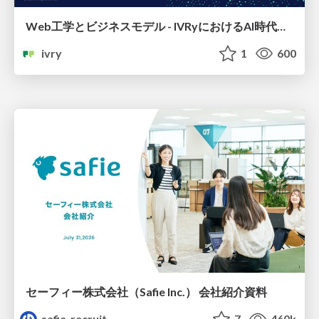
Web工学とビジネスモデル - IVRyにおけるAI時代の新規事業開発 -
ivry
1
600
セーフィー株式会社（Safie Inc.） 会社紹介資料
safie_recruit
7
460k