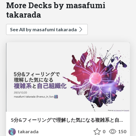
More Decks by masafumi
takarada
See All by masafumi takarada
5分&フィーリングで理解した気になる複雑系と自己組織化/Understanding Complex Systems and Self-Organization in 5 Minutes
takarada
0
150