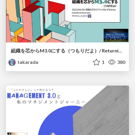
組織を芯からM3.0にする（つもりだよ）/ Returning the organization to the natural state as a complex adaptive system
takarada
1
380