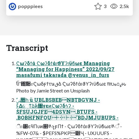
popppiees
3
2.5k
Transcript
Ϛωʔδϯά ϚωʔδϯάɾϑΥʔɾϋϐωε Managing
“Managing for Happiness” 2022/09/27
masafumi takarada @venus_in_furs
ਓʹ΍͍͞͠૊৫Ϛωδϝϯτษڧձ ϚωʔδϯάɾϑΥʔɾϋϐωε ग़൛ه೦ߨԋ
Photo by Jamie Street on Unsplash
ͱ͋Δେ͖ͳձࣾͷ৘γεͷϚωʔδϟʔ -
$FSUJGJFE4DSVN.BTUFS -
.BOBHFNFOU'BDJMJUBUPS -
ීஈ͸εϥΠυͷ຋༁ͱ͔͕ϝΠϯ - ϚωʔδϯάɾϑΥʔɾϋϐωε༁ऀ -
%FW-07& - $PEFS%PKP੺Ӌ - UXJUUFS -