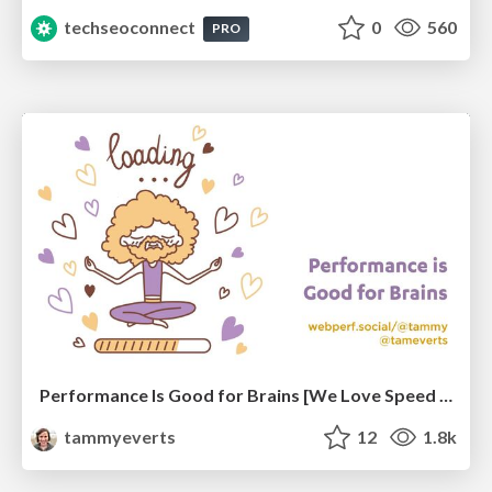
techseoconnect
0
560
PRO
Performance Is Good for Brains [We Love Speed 2024]
tammyeverts
12
1.8k