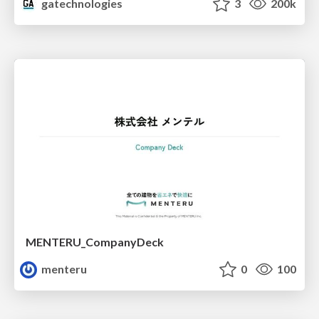
gatechnologies
3
200k
MENTERU_CompanyDeck
menteru
0
100