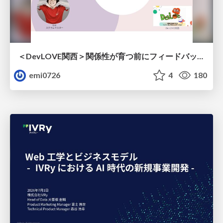
＜DevLOVE関西＞関係性が育つ前にフィードバックを届ける ～関係性が育つのを待てないとき、どう渡すのか～
emi0726
4
180