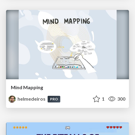
Mind Mapping
helmedeiros
1
300
PRO