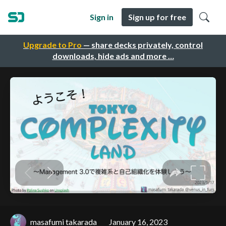
Sign in
Sign up for free
Upgrade to Pro
— share decks privately, control
downloads, hide ads and more …
masafumi takarada
January 16, 2023