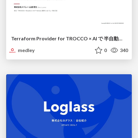
Terraform Provider for TROCCO × AI で 半自動化する複数プロダクトの連携運用 / Semi-Automating Multi-Product Data Integration Ops with the Terraform Provider for TROCCO × AI
medley
0
340