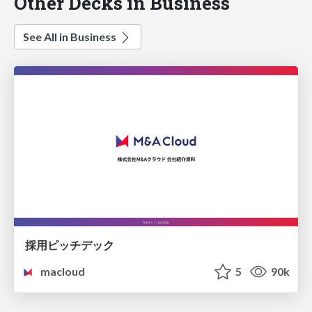
Other Decks in Business
See All in Business
採用ピッチデック
macloud
5
90k