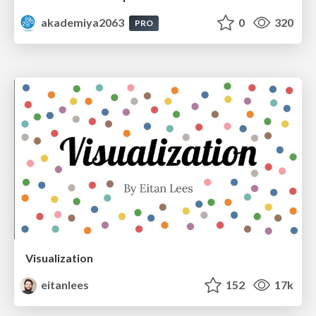
akademiya2063
0
320
PRO
Visualization
eitanlees
152
17k