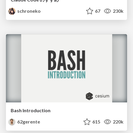
schroneko
67
230k
Bash Introduction
62gerente
615
220k