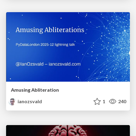
Amusing Abliteration
ianozsvald
1
240