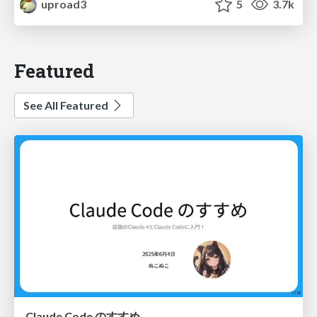
uproad3
5
3.7k
Featured
See All Featured
Claude Code のすすめ