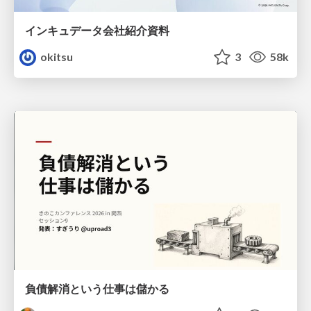
インキュデータ会社紹介資料
okitsu
3
58k
負債解消という仕事は儲かる