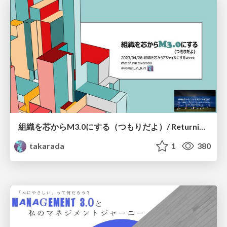
組織を芯からM3.0にする（つもりだよ）/ Returning the organization to the natural state as a complex adaptive system
takarada
1
380