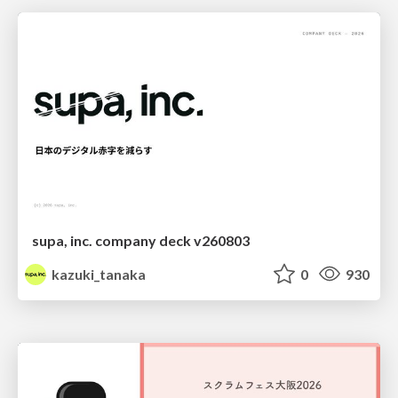
supa, inc. company deck v260803
kazuki_tanaka
0
930