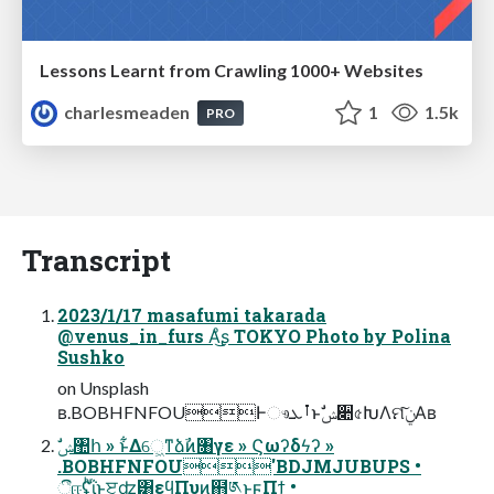
Lessons Learnt from Crawling 1000+ Websites
charlesmeaden
1
1.5k
PRO
Transcript
2023/1/17 masafumi takarada
@venus_in_furs Α͏ͦ͜ʂ TOKYO Photo by Polina
Sushko
on Unsplash
ʙ.BOBHFNFOUͰෳࡶܥͱࣗݾ૊৫ԽΛମݧ͠Α͏ʙ
.BOBHFNFOU'BDJMJUBUPS •
ීஈʢͪΐͬͱੲʣ͸εϥΠυͷ຋༁ͱ͔͕ϝΠϯ •