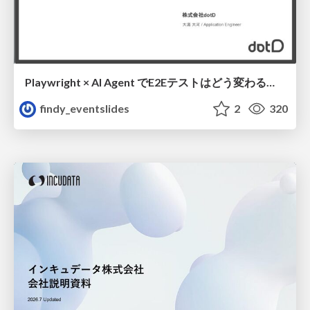
Playwright × AI Agent でE2Eテストはどう変わるか AI駆動テストの可能性と実用検証の結果 _0721
findy_eventslides
2
320