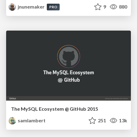
jnunemaker
9
880
PRO
The MySQL Ecosystem @ GitHub 2015
samlambert
251
13k