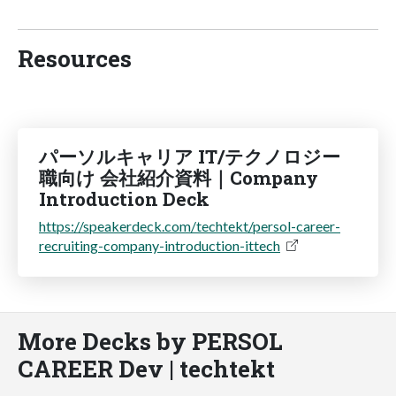
Resources
パーソルキャリア IT/テクノロジー
職向け 会社紹介資料｜Company
Introduction Deck
https://speakerdeck.com/techtekt/persol-career-
recruiting-company-introduction-ittech
More Decks by PERSOL
CAREER Dev | techtekt