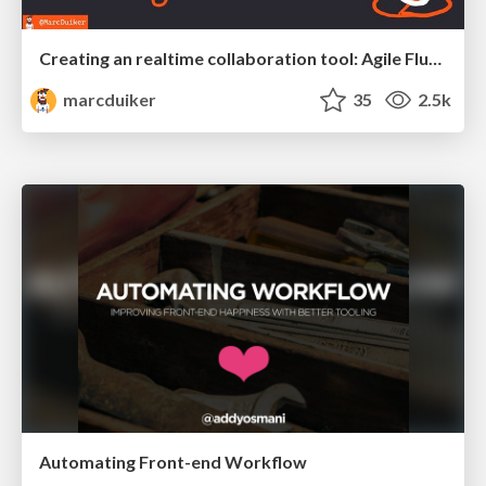
Creating an realtime collaboration tool: Agile Flush - .NET Oxford
marcduiker
35
2.5k
Automating Front-end Workflow