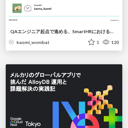
QAエンジニア起点で進める、SmartHRにおける信頼性向上について
kaomi_wombat
1
120