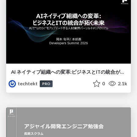
AI ネイティブ組織への変革:ビジネスとITの統合が拓く未来／ AIで“はたらく”をアップデートする人材業界パーソルキャリアのリアル
techtekt
0
2.1k
PRO