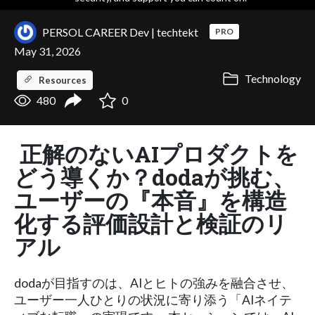
PERSOL CAREER Dev | techtekt
PRO
May 31, 2026
Technology
Resources
480
0
正解のないAIプロダクトを
どう導くか？dodaが挑む、
ユーザーの『本音』を構造
化する評価設計と検証のリ
アル
dodaが目指すのは、AIとヒトの強みを融合させ、
ユーザー一人ひとりの状況に寄り添う「AIネイテ