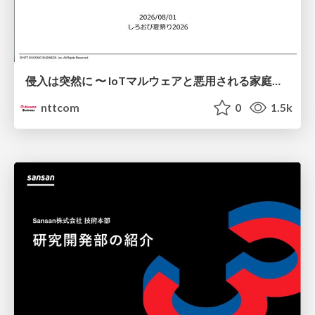
侵入は突然に 〜 IoTマルウェアと悪用される家庭の機器 ～ / When Intrusion Strikes: IoT Malware and the Abuse of Home Devices
nttcom
0
1.5k