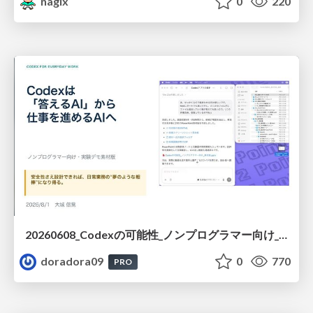
nagix
0
220
20260608_Codexの可能性_ノンプログラマー向け_大城追記
doradora09
0
770
PRO