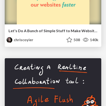
Let's Do A Bunch of Simple Stuff to Make Websites Faster
chriscoyier
508
140k