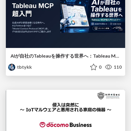
AIが自社のTableauを操作する世界へ：Tableau MCP超入門
tbtykk
0
110