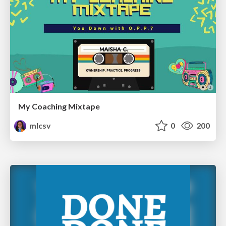
My Coaching Mixtape
mlcsv
0
200