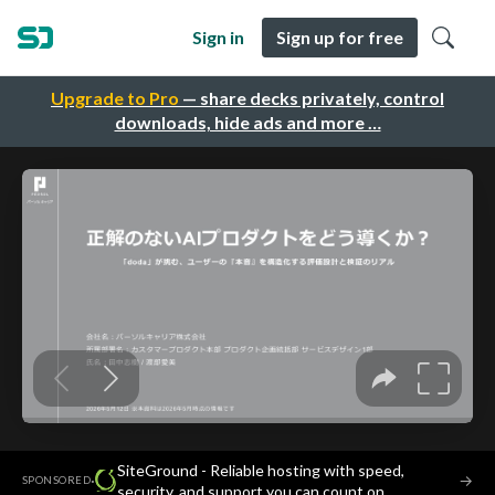
Sign in
Sign up for free
Upgrade to Pro
— share decks privately, control
downloads, hide ads and more …
SiteGround - Reliable hosting with speed,
·
→
SPONSORED
security, and support you can count on.