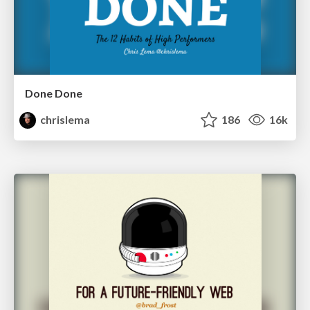
Done Done
chrislema
186
16k