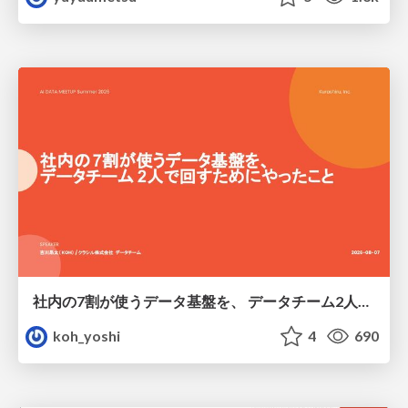
社内の7割が使うデータ基盤を、 データチーム2人で回すためにやったこと
koh_yoshi
4
690