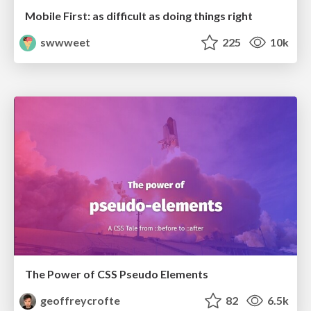
Mobile First: as difficult as doing things right
swwweet
225
10k
The Power of CSS Pseudo Elements
geoffreycrofte
82
6.5k