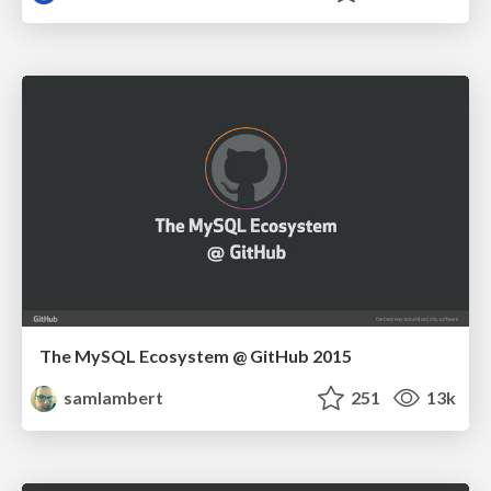
The MySQL Ecosystem @ GitHub 2015
samlambert
251
13k