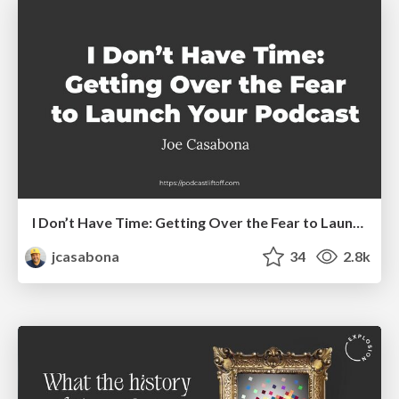
I Don’t Have Time: Getting Over the Fear to Launch Your Podcast
jcasabona
34
2.8k