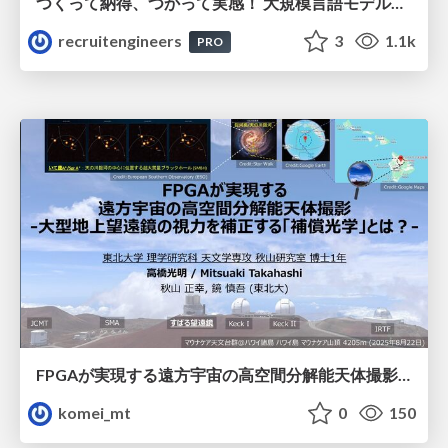
つくって納得、つかって実感！ 大規模言語モデルことはじめ ver2.0
recruitengineers
3
1.1k
PRO
FPGAが実現する遠方宇宙の高空間分解能天体撮影 -大型地上望遠鏡の視力を補正する「補償光学」とは？-
komei_mt
0
150