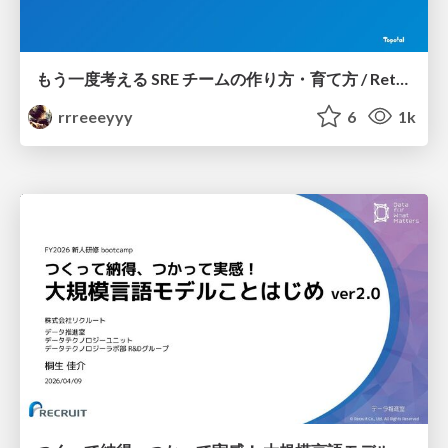
もう一度考える SRE チームの作り方・育て方 / Rethinking SRE #1: Building and Growing SRE Teams
rrreeeyyy
6
1k