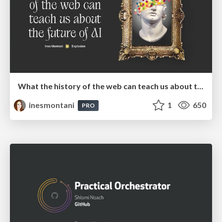
What the history of the web can teach us about the future of AI
inesmontani
1
650
PRO