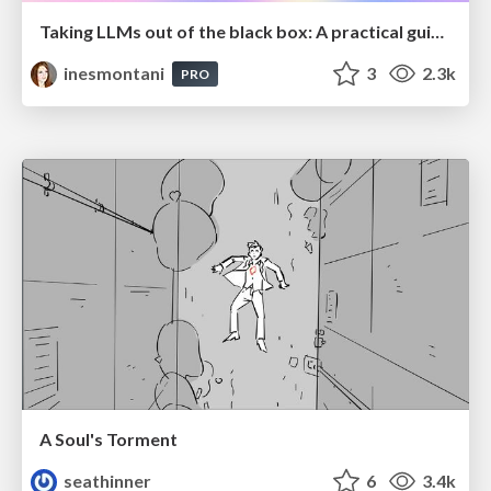
Taking LLMs out of the black box: A practical guide to human-in-the-loop distillation
inesmontani
3
2.3k
PRO
A Soul's Torment
seathinner
6
3.4k