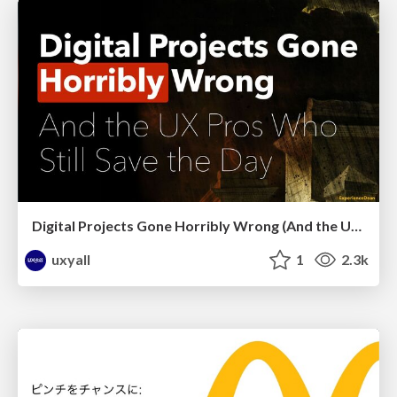
Digital Projects Gone Horribly Wrong (And the UX Pros Who Still Save the Day) - Dean Schuster
uxyall
1
2.3k