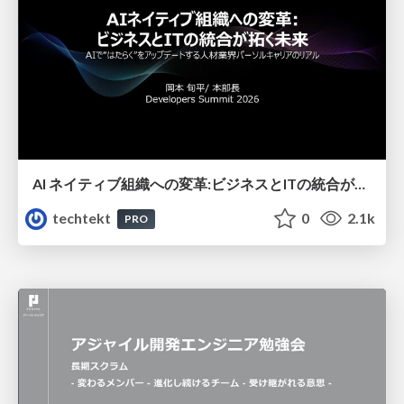
AI ネイティブ組織への変革:ビジネスとITの統合が拓く未来／ AIで“はたらく”をアップデートする人材業界パーソルキャリアのリアル
techtekt
0
2.1k
PRO