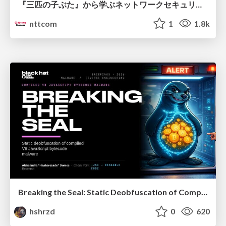
『三匹の子ぶた』から学ぶネットワークセキュリティの昔と今 / Network Security: Then and Now Through the Lens of The Three Little Pigs
nttcom
1
1.8k
Breaking the Seal: Static Deobfuscation of Compiled V8 JavaScript Bytecode Malware
hshrzd
0
620