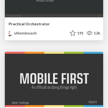
Practical Orchestrator
shlominoach
191
12k