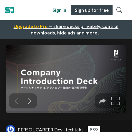
Sign in
Sign up for free
Upgrade to Pro
— share decks privately, control
downloads, hide ads and more …
PERSOL CAREER Dev | techtekt
PRO