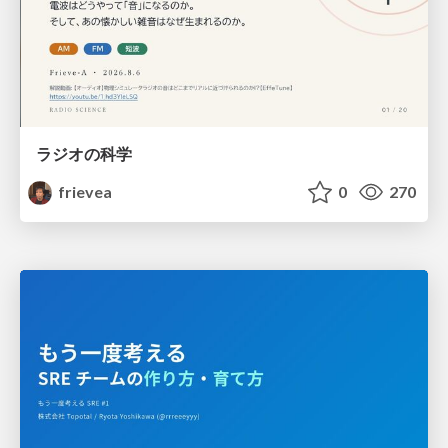
ラジオの科学
frievea
0
270