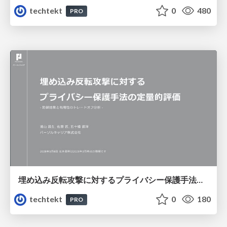
techtekt
0
480
PRO
埋め込み反転攻撃に対するプライバシー保護手法の定量的評価 - 防御効果と有用性のトレードオフ分析 -
techtekt
0
180
PRO