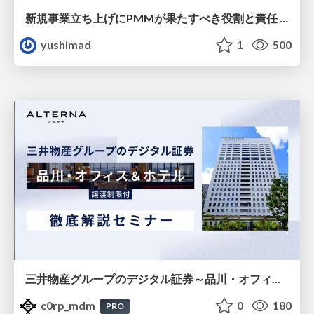
新規事業立ち上げにPMMが果たすべき役割と責任 −スケールアップ企業における"プロダクトマーケティング"の可能性
yushimad
1
500
三井物産グループのデジタル証券～品川・オフィス＆ホテル～徹底解説セミナー
c0rp_mdm
0
180
PRO