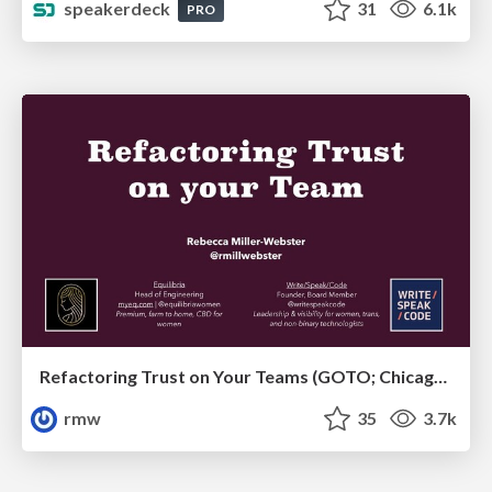
speakerdeck
31
6.1k
PRO
Refactoring Trust on Your Teams (GOTO; Chicago 2020)
rmw
35
3.7k