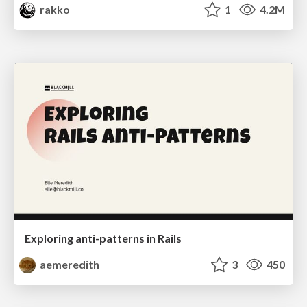
rakko
1
4.2M
Exploring anti-patterns in Rails
aemeredith
3
450