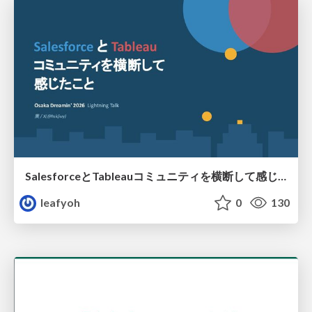
SalesforceとTableauコミュニティを横断して感じたこと（Osaka Dreamin）
leafyoh
0
130