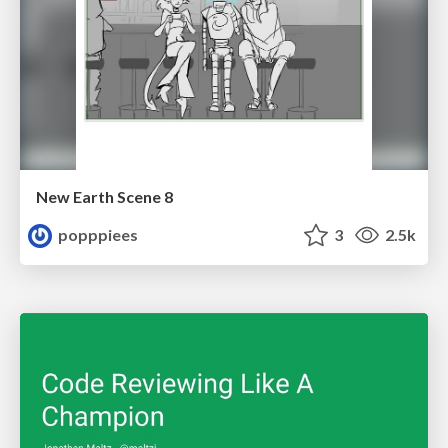
New Earth Scene 8
popppiees
3
2.5k