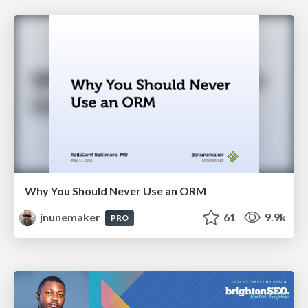
Why You Should Never Use an ORM
jnunemaker
61
9.9k
PRO