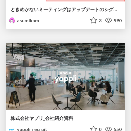
ときめかないミーティングはアップデートのシグナル #scrumosaka
asumikam
3
990
株式会社ヤプリ_会社紹介資料
yappli_recruit
0
550