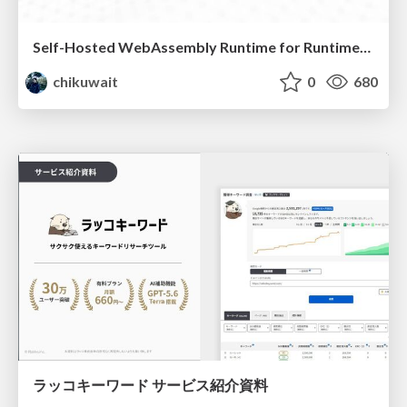
Self-Hosted WebAssembly Runtime for Runtime-Neutral Checkpoint/Restore in Edge–Cloud Continuum
chikuwait
0
680
ラッコキーワード サービス紹介資料