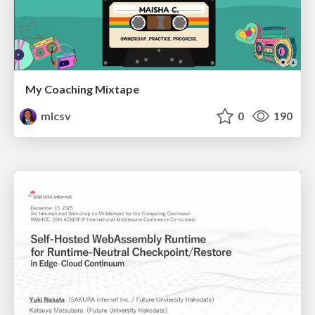
My Coaching Mixtape
mlcsv
0
190