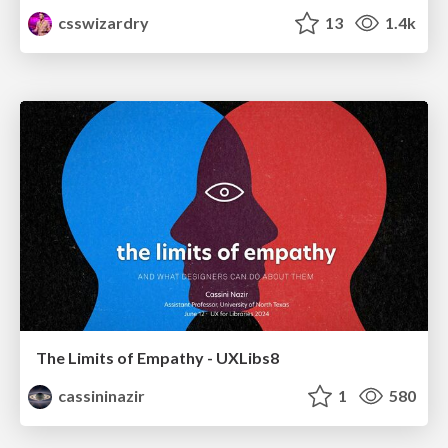
csswizardry
13
1.4k
The Limits of Empathy - UXLibs8
cassininazir
1
580