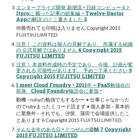
エンタープライズ開発 新潮流 • 日経コンピュータと
Itproに 載った記事の総集編 – Twelve-Dactor
Appの解説 のとこ書きました 3
何冊売れても印税は入りません Copyright 2015
FUJITSU LIMITED
注意！ この資料は個人の見解であり、 所属する組織
の 公式見解ではありません 4 Copyright 2015
FUJITSU LIMITED
注意！ 本資料作成時の予定であり、 今後、計画が変
更される 可能性があります。 予めご了承ください 5
Copyright 2015 FUJITSU LIMITED
I meet Cloud Foundry • 2011年 – PaaS勉強会の
前身、Cloud Foundry輪読会に参加 •
動機 – rubyの勉強でもするかー • 仕事じゃなかった
のでrubyまったくコード読まず • 個人参加 – 基本的
に業務外 – それでも、汐留、蒲田で会場提供したこ
とあります 6 Copyright 2015 FUJITSU LIMITED
そんな去年のある日 • とつぜんのDM 7 Copyright
2015 FUJITSU LIMITED