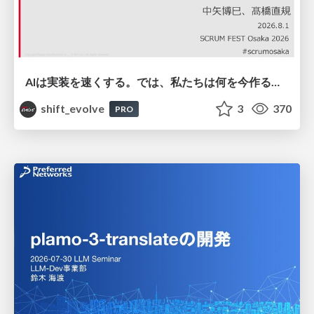
AIは実装を速くする。では、私たちは何を今作るべきか？－立場を越えてリリースに向き合ったチーム開発の実践 / 20260801 Hiromi Nakaya and Naoki Takahashi
shift_evolve
3
370
PRO