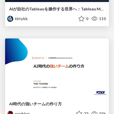
AIが自社のTableauを操作する世界へ：Tableau MCP超入門
tbtykk
0
110
AI時代の強いチームの作り方
yuukiyo
23
15k