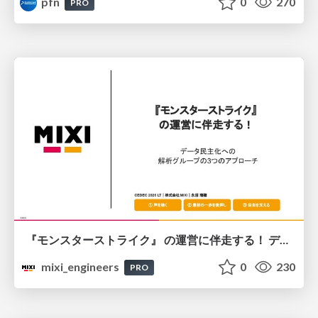
pfn
0
270
PRO
『モンスターストライク』 の運営に伴走する！ データ民主化への 解析グループの3つのアプローチ
mixi_engineers
0
230
PRO