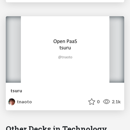
tsuru
tnaoto
0
2.1k
Other Decks in Technology