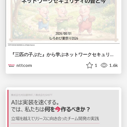
『三匹の子ぶた』から学ぶネットワークセキュリティの昔と今 / Network Security: Then and Now Through the Lens of The Three Little Pigs
nttcom
1
1.6k