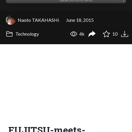
Naoto TAKAHASHi
June 18, 2015
Technology
4k
10
FUJITSU-meets-