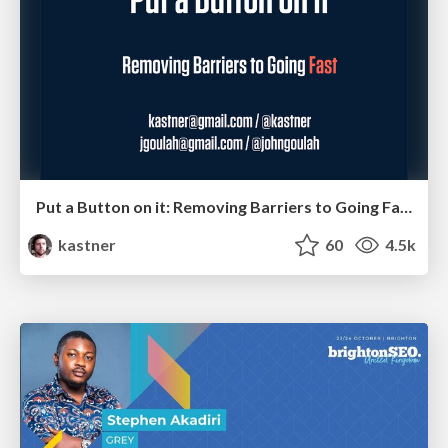
Put a Button on it: Removing Barriers to Going Fast.
kastner
60
4.5k