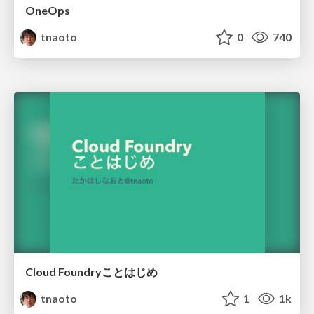
OneOps
tnaoto
0
740
Cloud Foundryことはじめ
tnaoto
1
1k