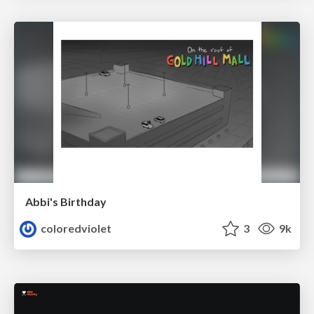
Abbi's Birthday
coloredviolet
3
9k