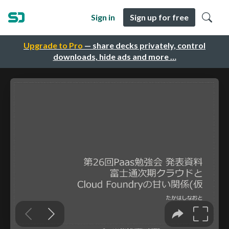
Sign in
Sign up for free
Upgrade to Pro
— share decks privately, control
downloads, hide ads and more …