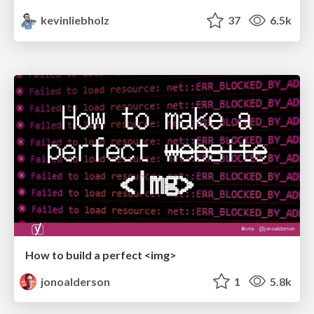
kevinliebholz
37
6.5k
How to build a perfect <img>
jonoalderson
1
5.8k