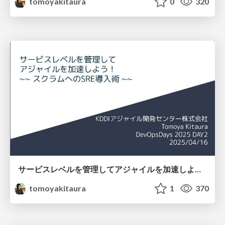
tomoyakitaura
0
320
サービスレベルを管理してアジャイルを加速しよう！！ / slm-accelerate-agility
tomoyakitaura
1
370