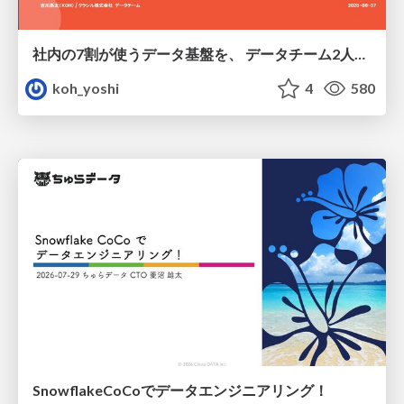
社内の7割が使うデータ基盤を、 データチーム2人で回すためにやったこと
koh_yoshi
4
580
SnowflakeCoCoでデータエンジニアリング！