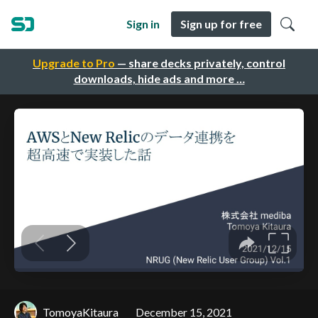
Sign in
Sign up for free
Upgrade to Pro
— share decks privately, control
downloads, hide ads and more …
TomoyaKitaura
December 15, 2021