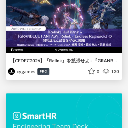
【CEDEC2026】『Relink』を拡張せよ - 『GRANBLUE FANTASY: Relink - Endless Ragnarok』の開発速度と品質を守るCI運用
cygames
0
130
PRO