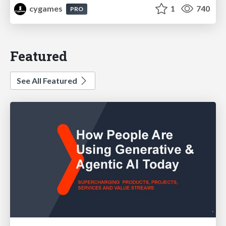
cygames
1
740
PRO
Featured
See All Featured