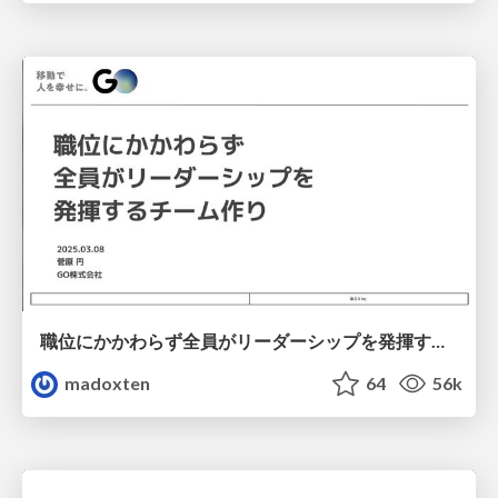
職位にかかわらず全員がリーダーシップを発揮するチーム作り / Building a team where everyone can demonstrate leadership regardless of position
madoxten
64
56k