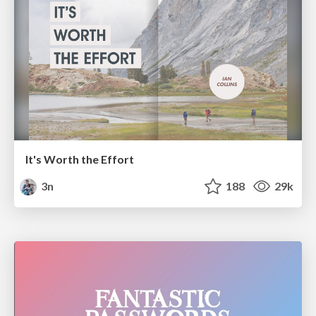
It's Worth the Effort
3n
188
29k