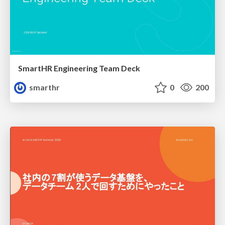
SmartHR Engineering Team Deck
smarthr
0
200