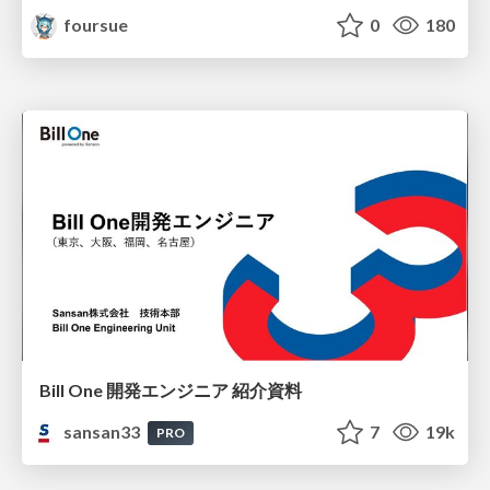
foursue
0
180
Bill One 開発エンジニア 紹介資料
sansan33
7
19k
PRO