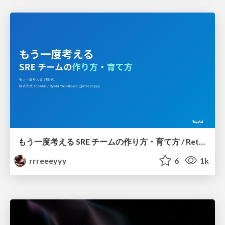
もう一度考える SRE チームの作り方・育て方 / Rethinking SRE #1: Building and Growing SRE Teams
rrreeeyyy
6
1k