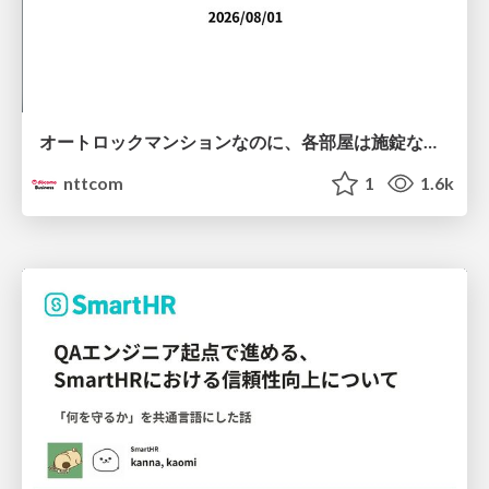
オートロックマンションなのに、各部屋は施錠なし！？ 攻撃者が組織内ネットワークで大暴れする理由 / The Front Door Is Locked, but the Rooms Are Wide Open: Why Attackers Move Freely Inside Enterprise Networks
nttcom
1
1.6k