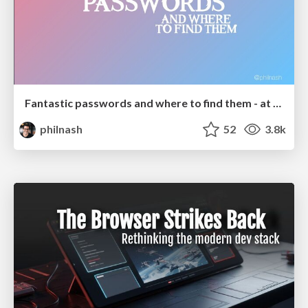
Fantastic passwords and where to find them - at NoRuKo
philnash
52
3.8k