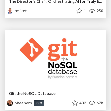
The Director’s Chair: Orchestrating AI for Truly Effective Learning
tmiket
1
250
Git: the NoSQL Database
bkeepers
432
67k
PRO