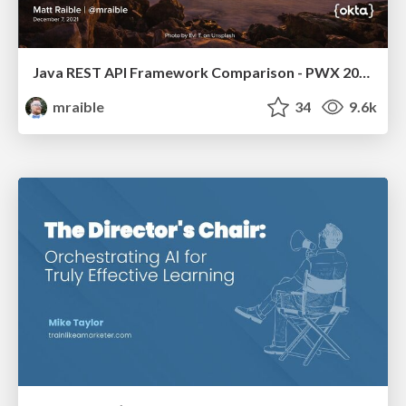
Java REST API Framework Comparison - PWX 2021
mraible
34
9.6k