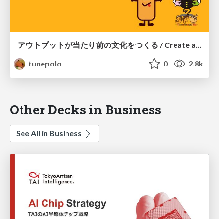
アウトプットが当たり前の文化をつくる / Create a culture where output is the norm.
tunepolo
0
2.8k
Other Decks in Business
See All in Business