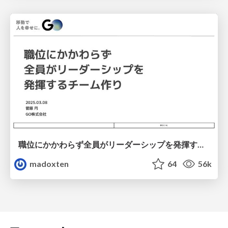
職位にかかわらず全員がリーダーシップを発揮するチーム作り / Building a team where everyone can demonstrate leadership regardless of position
madoxten
64
56k