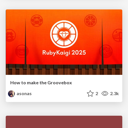
How to make the Groovebox
asonas
2
2.3k