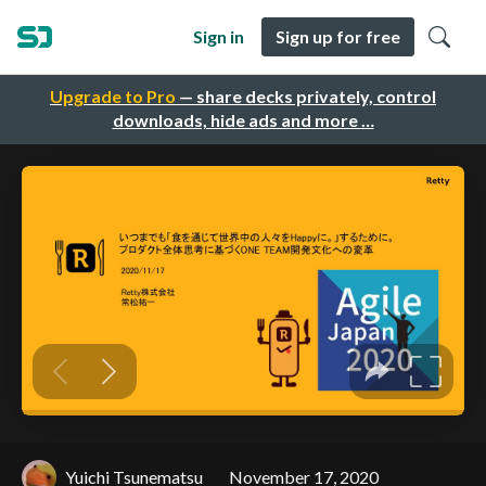
Sign in
Sign up for free
Upgrade to Pro
— share decks privately, control
downloads, hide ads and more …
Yuichi Tsunematsu
November 17, 2020