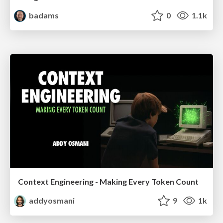
badams
0
1.1k
Context Engineering - Making Every Token Count
addyosmani
9
1k