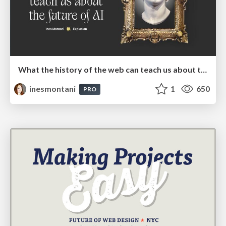
What the history of the web can teach us about the future of AI
inesmontani
1
650
PRO