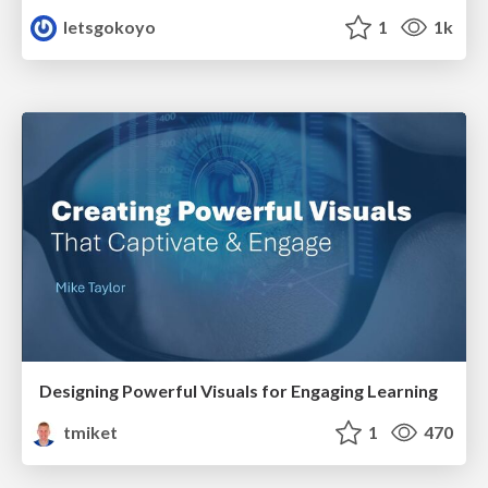
letsgokoyo
1
1k
Designing Powerful Visuals for Engaging Learning
tmiket
1
470