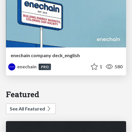
enechain company deck_english
enechain
1
580
PRO
Featured
See All Featured