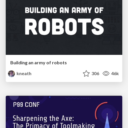
Building an army of robots
kneath
306
46k