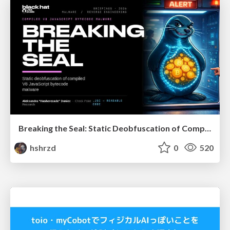
Breaking the Seal: Static Deobfuscation of Compiled V8 JavaScript Bytecode Malware
hshrzd
0
520