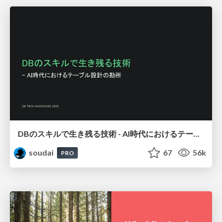
DBのスキルで生き残る技術 - AI時代におけるテーブル設計の勘所
soudai
67
56k
PRO