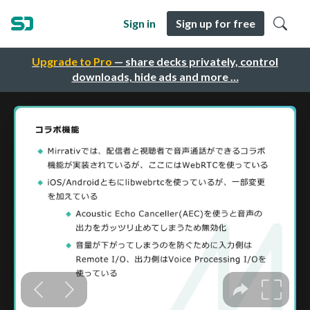
Sign in
Sign up for free
Upgrade to Pro
— share decks privately, control
downloads, hide ads and more …