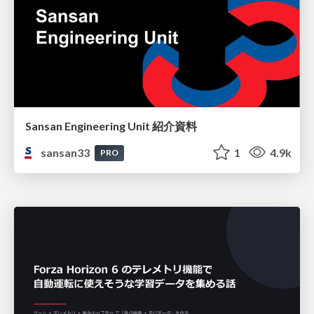
Sansan Engineering Unit 紹介資料
sansan33
1
4.9k
PRO