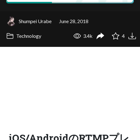
Shumpei Urabe
June 28, 2018
Technology
3.4k
4
iOS/AndroidのRTMPプレ