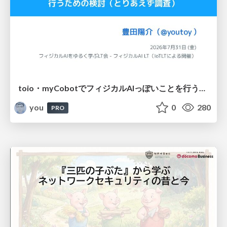
toio・myCobotでフィジカルAIっぽいことを行うための検討（とりあえず調査） / フィジカルAI LT（IoTLTによる開催）
you
0
280
PRO