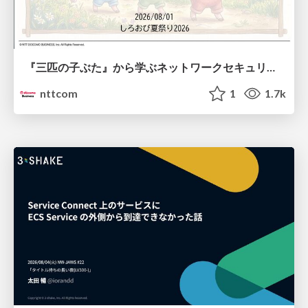
『三匹の子ぶた』から学ぶネットワークセキュリティの昔と今 / Network Security: Then and Now Through the Lens of The Three Little Pigs
nttcom
1
1.7k