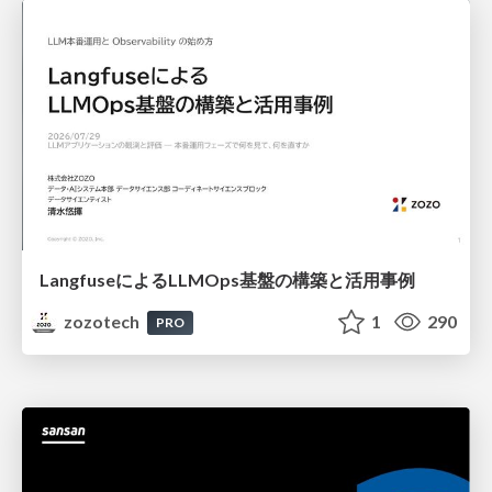
LangfuseによるLLMOps基盤の構築と活用事例
zozotech
1
290
PRO