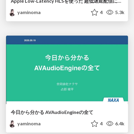
Apple Low-Latency HLSを使った 超低遅延配信について
yaminoma
4
5.3k
今日から分かる AVAudioEngineの全て
yaminoma
4
6.4k