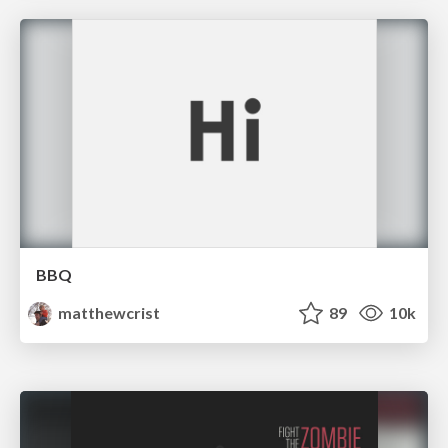
BBQ
matthewcrist
89
10k