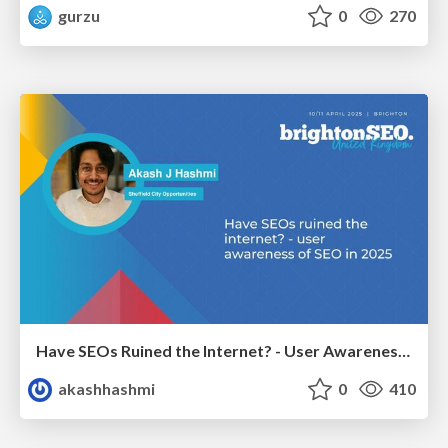
gurzu
0
270
Have SEOs Ruined the Internet? - User Awareness of SEO in 2025
akashhashmi
0
410