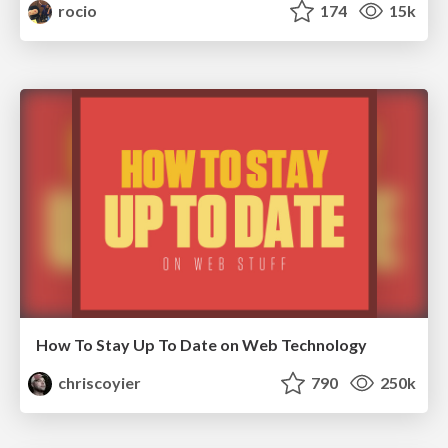
rocio
174
15k
How To Stay Up To Date on Web Technology
chriscoyier
790
250k