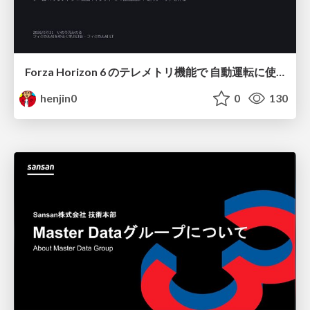
Forza Horizon 6 のテレメトリ機能で 自動運転に使えそうな学習データを集める話
henjin0
0
130