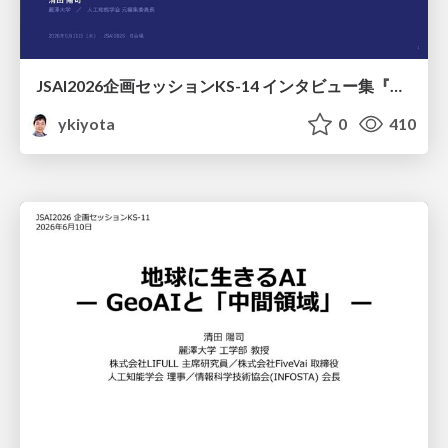
JSAI2026企画セッションKS-14 インタビュー集『⼈⼯知能と哲学と四つの問い』が提起する⼈⼯知能のこれからの課題 趣旨説明 / JSAI2026 Special Session: A Collection of Interviews, “Artificial Intelligence, Philosophy, and Four Questions”
ykiyota
0
410