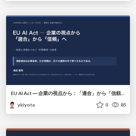
EU AI Act ― 企業の視点から：「適合」から「信頼」へ ― 制度と現場をつなぐ“中間領域” の条件 / The EU AI Act — From a Corporate Perspective: From “Compliance” to “Trust” — Conditions for the “Intermediate Layer” Bridging Regulation and Practice
ykiyota
0
85