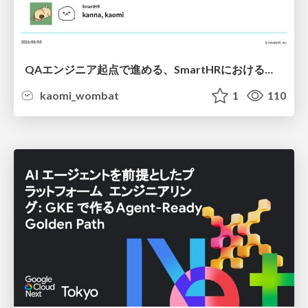
QAエンジニア起点で進める、SmartHRにおける信頼性向上について
kaomi_wombat
1
110