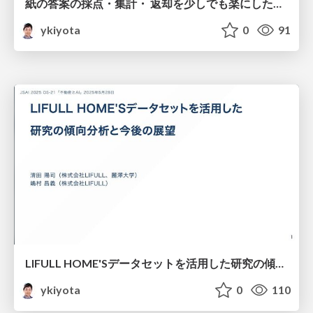
紙の答案の採点・集計・ 返却を少しでも楽にしたい！ / How to Simplify Grading, Tallying, and Returning Paper Exams
ykiyota
0
91
LIFULL HOME'Sデータセットを活用した研究の傾向分析と今後の展望 / Trend Analysis and Future Prospects for Research Using the LIFULL HOME'S Dataset
ykiyota
0
110