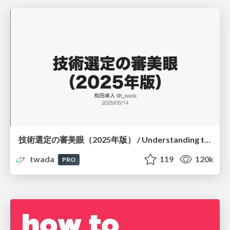
技術選定の審美眼（2025年版） / Understanding the Spiral of Technologies 2025 edition
twada
119
120k
PRO