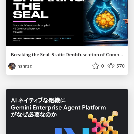
Breaking the Seal: Static Deobfuscation of Compiled V8 JavaScript Bytecode Malware
hshrzd
0
570