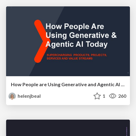
How People are Using Generative and Agentic AI to Supercharge Their Products, Projects, Services and Value Streams Today
helenjbeal
1
260