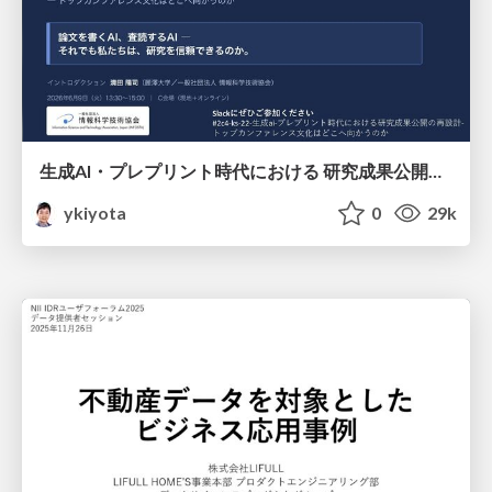
生成AI・プレプリント時代における 研究成果公開の再設計 ― トップカンファレンス文化はどこへ向かうのか / Redesigning the Dissemination of Research Outputs in the Age of Generative AI and Preprints — Where Is the Top-Conference Culture Heading?
ykiyota
0
29k