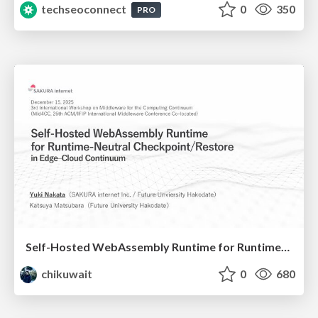
techseoconnect
0
350
PRO
Self-Hosted WebAssembly Runtime for Runtime-Neutral Checkpoint/Restore in Edge–Cloud Continuum
chikuwait
0
680