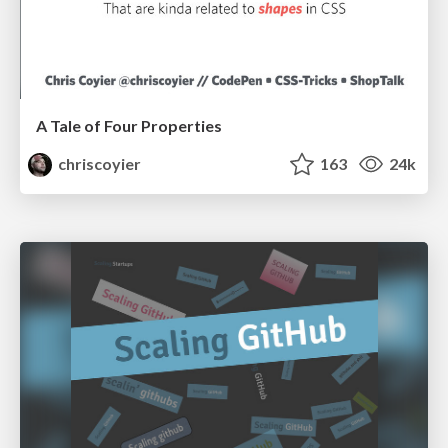
A Tale of Four Properties
chriscoyier
163
24k