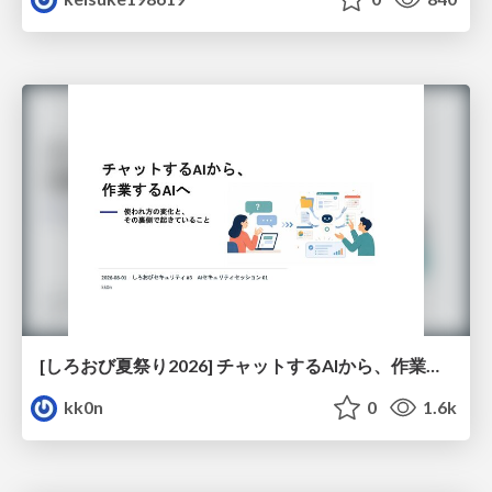
[しろおび夏祭り2026] チャットするAIから、作業するAIへ - 使われ方の変化と、その裏側で起きていること
kk0n
0
1.6k