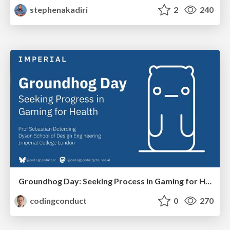
stephenakadiri
2
240
Groundhog Day: Seeking Process in Gaming for Health
codingconduct
0
270