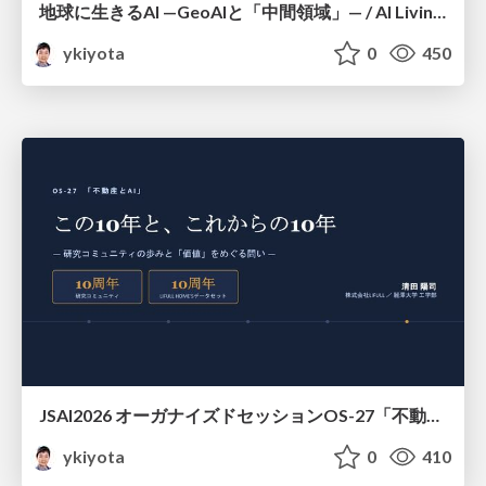
地球に⽣きるAI —GeoAIと「中間領域」— / AI Living on Earth — GeoAI and the “Intermediate Layer” —
ykiyota
0
450
JSAI2026 オーガナイズドセッションOS-27「不動産とAI」趣旨説明 / JSAI2026 Organized Session OS-27 “Real Estate and AI”: Statement of Purpose
ykiyota
0
410