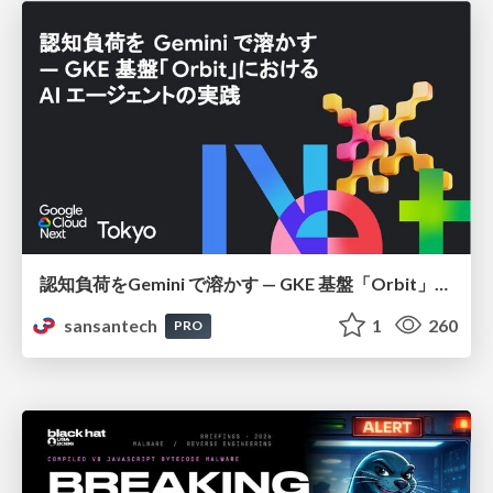
認知負荷をGemini で溶かす — GKE 基盤「Orbit」における AI エージェントの実践
sansantech
1
260
PRO