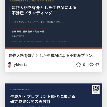
建物人格を媒介とした生成AIによる不動産ブランディング -冷泉荘におけるマルチモーダル生成実験の報告 - / Real estate branding using generative AI mediated by building personas: a report on a multimodal generative experiment at Reizensou
ykiyota
0
47