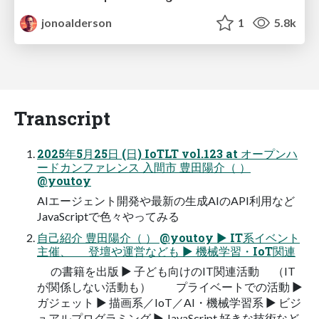
jonoalderson
1
5.8k
Transcript
2025年5月25日 (日) IoTLT vol.123 at オープンハ
ードカンファレンス 入間市 豊田陽介（ ）
@youtoy
AIエージェント開発や最新の生成AIのAPI利用など
JavaScriptで色々やってみる
自己紹介 豊田陽介（ ） @youtoy ▶ IT系イベント
主催、 登壇や運営なども ▶ 機械学習・IoT関連
の書籍を出版 ▶ 子ども向けのIT関連活動 （IT
が関係しない活動も） プライベートでの活動 ▶
ガジェット ▶ 描画系／IoT／AI・機械学習系 ▶ ビジ
ュアルプログラミング ▶ JavaScript 好きな技術など