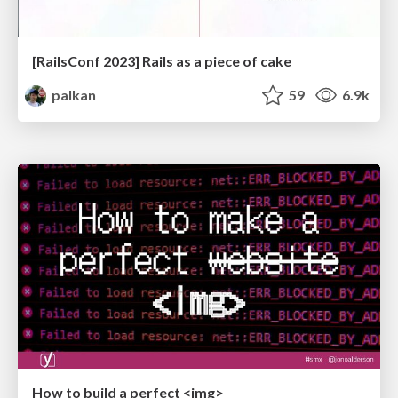
[RailsConf 2023] Rails as a piece of cake
palkan
59
6.9k
How to build a perfect <img>