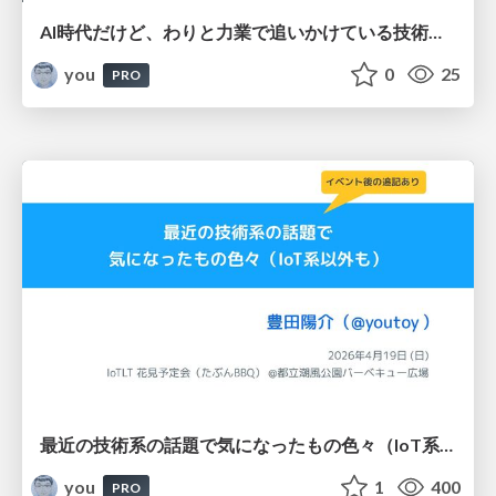
AI時代だけど、わりと力業で追いかけている技術情報収集の話 / 20260518
you
0
25
PRO
最近の技術系の話題で気になったもの色々（IoT系以外も） / IoTLT 花見予定会（たぶんBBQ） @都立潮風公園バーベキュー広場
you
1
400
PRO