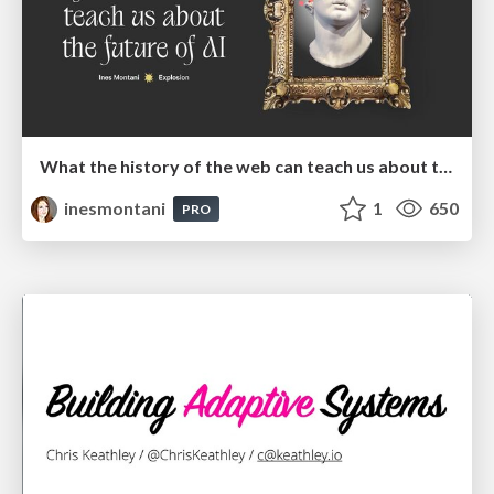
What the history of the web can teach us about the future of AI
inesmontani
1
650
PRO