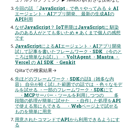
今回の話 「JavaScript」で色々やってみる ↓ AI
エージェント・AIアプリ開発、 最新の生成AIの
API利用
なぜJavaScript？ IoT界隈はJavaScriptに 馴染
みのある人がとても多いため ※ あくまで個人の感想
です
JavaScriptによるAIエージェント・AIアプリ開発
試して記事を書いたフレームワーク・SDK （今のと
ころは簡単なお試し） ・VoltAgent ・Mastra ・
Vercel の AI SDK ・Genkit
Qiitaでの検索結果→
先ほどのフレームワーク・SDKの話1（雑多な内
容） 自分が軽く試した範囲での話では ・色々なモデ
ルを試せる ・一部のフレームワーク・SDKにて
・MCPサーバー・ツールを利用しつつの 多
段階の処理が簡単に試せた ・自作した処理をAPI
で使える形にもできる ・Webページ上で試せる
ものを簡単に用意
用意されたコマンドでAPIから利用できるようにす
る