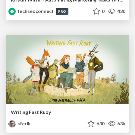
techseoconnect
0
430
PRO
Writing Fast Ruby
sferik
630
63k