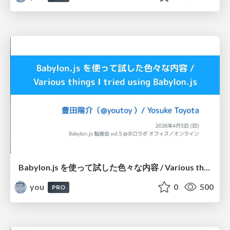
Babylon.js を使って試した色々な内容 / Various things I tried using Babylon.js / Babylon.js 勉強会 vol.5
you
0
500
PRO