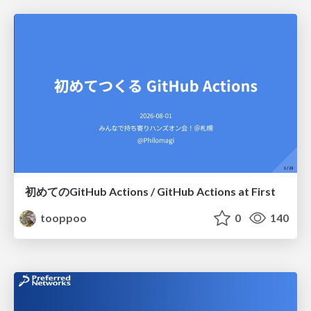
初めてのGitHub Actions / GitHub Actions at First
tooppoo
0
140