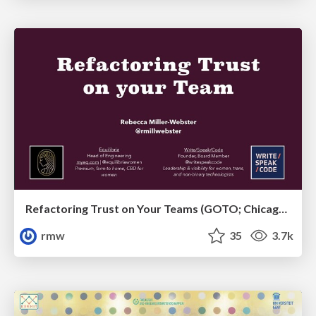
Refactoring Trust on Your Teams (GOTO; Chicago 2020)
rmw
35
3.7k