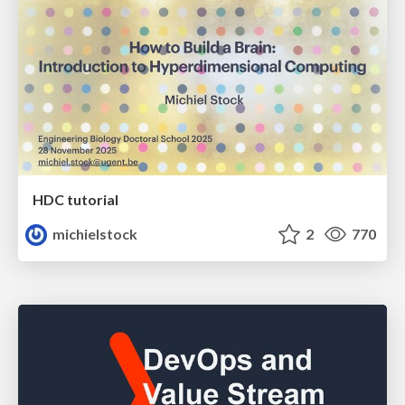
HDC tutorial
michielstock
2
770