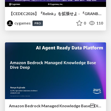
【CEDEC2026】『Relink』を拡張せよ - 『GRANBLUE FANTASY: Relink - Endless Ragnarok』の開発速度と品質を守るCI運用
cygames
0
110
PRO
Amazon Bedrock Managed Knowledge Base Dive Deep