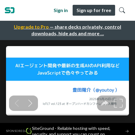
Sign in
Sign up for free
Upgrade to Pro
— share decks privately, control
downloads, hide ads and more …
SiteGround - Reliable hosting with speed,
·
→
SPONSORED
security, and support you can count on.