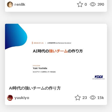
ren8k
0
390
AI時代の強いチームの作り方
yuukiyo
23
15k