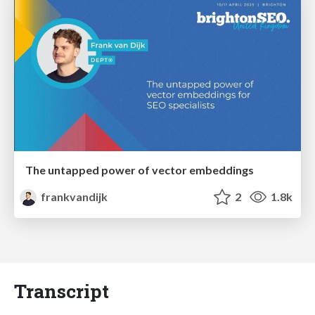
The untapped power of vector embeddings
frankvandijk
2
1.8k
Transcript