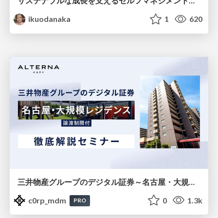
サステナブルな成長を支えるセルフマネジメントの技術/Self Management skill for growth
ikuodanaka
1
620
三井物産グループのデジタル証券～名古屋・大規模レジデンス～徹底解説セミナー
c0rp_mdm
0
1.3k
PRO