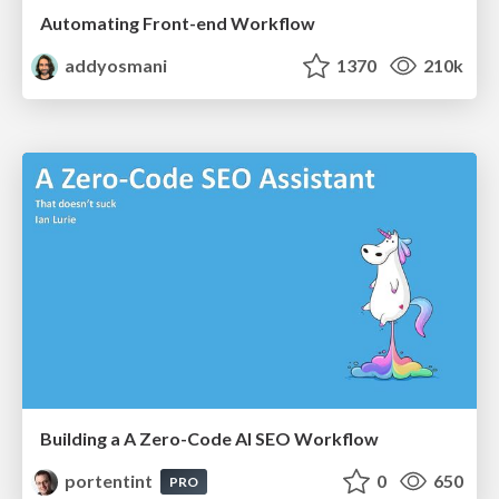
Automating Front-end Workflow
addyosmani
1370
210k
Building a A Zero-Code AI SEO Workflow
portentint
0
650
PRO