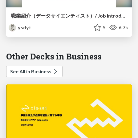
職業紹介（データサイエンティスト）/ Job introduction of data scientist
ysdyt
5
6.7k
Other Decks in Business
See All in Business