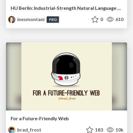
HU Berlin: Industrial-Strength Natural Language Processing with spaCy and Prodigy
inesmontani
0
610
PRO
For a Future-Friendly Web
brad_frost
183
10k