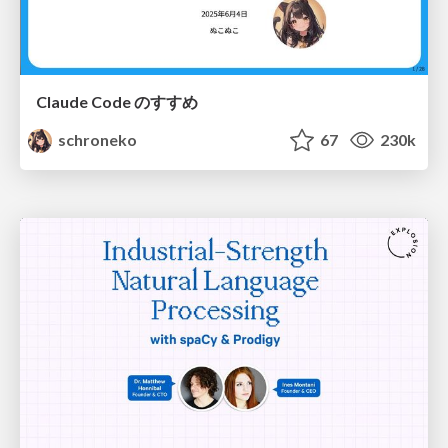
Claude Code のすすめ
schroneko
67
230k