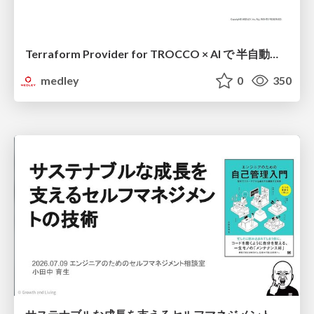
Terraform Provider for TROCCO × AI で 半自動化する複数プロダクトの連携運用 / Semi-Automating Multi-Product Data Integration Ops with the Terraform Provider for TROCCO × AI
medley
0
350