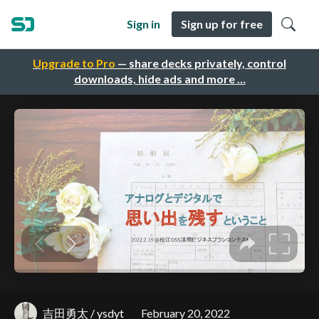
Sign in
Sign up for free
Upgrade to Pro
— share decks privately, control
downloads, hide ads and more …
吉田勇太 / ysdyt
February 20, 2022