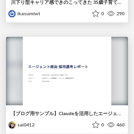
川下り型キャリア感できのこってきた 35歳子育て世帯の葛藤
ikasumiwt
0
290
【ブログ用サンプル】Claudeを活用したエージェント分析レポート自動生成例
sai0412
0
460