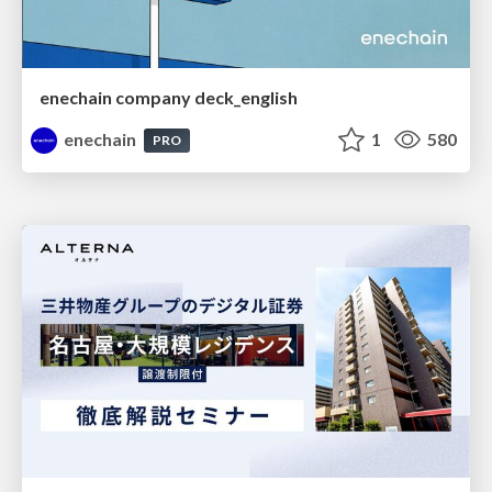
enechain company deck_english
enechain
1
580
PRO