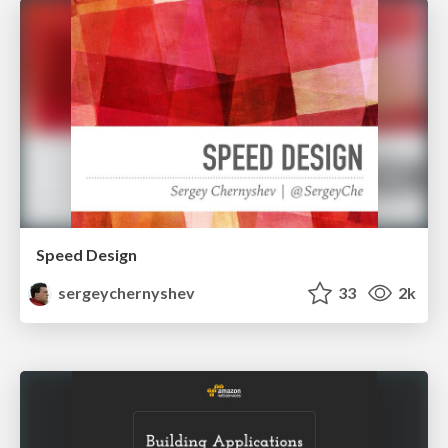
Speed Design
sergeychernyshev
33
2k