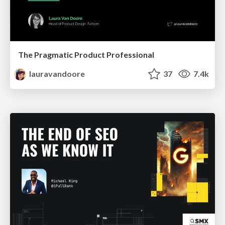
The Pragmatic Product Professional
lauravandoore
37
7.4k