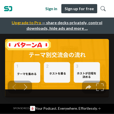
Sign in
Sign up for free
Upgrade to Pro
— share decks privately, control
downloads, hide ads and more …
·
Your Podcast. Everywhere. Effortlessly.
→
SPONSORED