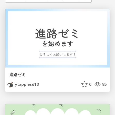
進路ゼミ
ytapples613
0
85