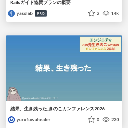
Railsガイド協賛プランの概要
yasslab
2
14k
PRO
結果、生き残った_きのこカンファレンス2026
yurufuwahealer
0
230