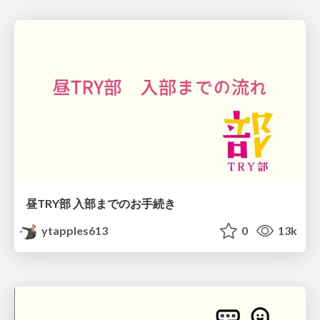
昼TRY部 入部までのお手続き
ytapples613
0
13k