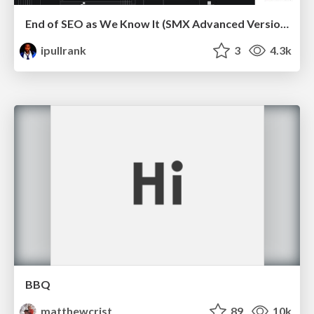
End of SEO as We Know It (SMX Advanced Version)
ipullrank
3
4.3k
BBQ
matthewcrist
89
10k