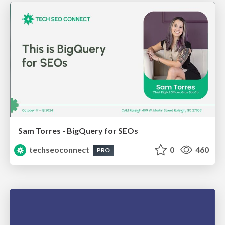
Sam Torres - BigQuery for SEOs
techseoconnect
0
460
PRO