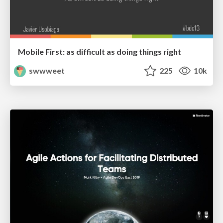
Mobile First: as difficult as doing things right
swwweet
225
10k