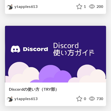
ytapples613
1
200
Discordの使い方（TRY部）
ytapples613
0
730