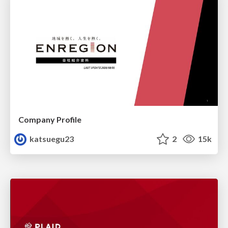
Company Profile
katsuegu23
2
15k