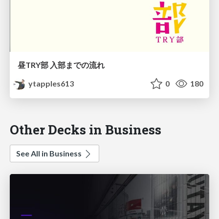
昼TRY部 入部までの流れ
ytapples613
0
180
Other Decks in Business
See All in Business