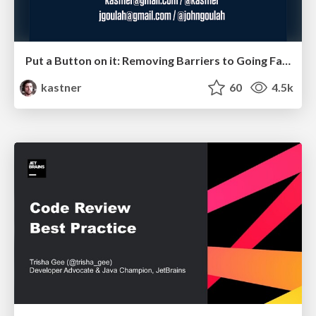
Put a Button on it: Removing Barriers to Going Fast.
kastner
60
4.5k