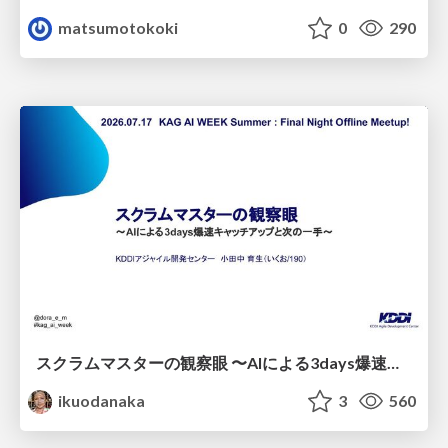
matsumotokoki
0
290
スクラムマスターの観察眼 〜AIによる3days爆速キャッチアップと次の一手〜/The Scrum Master's Insight: Lightning-Fast 3-Day Catch-Up with AI and the Next Move
ikuodanaka
3
560