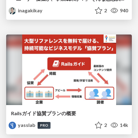
inagakikay
2
940
Railsガイド協賛プランの概要
yasslab
2
14k
PRO