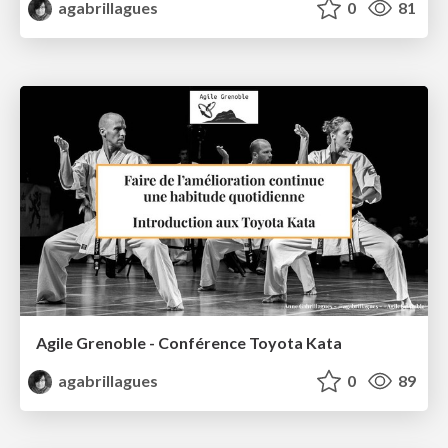
agabrillagues
0
81
Agile Grenoble - Conférence Toyota Kata
agabrillagues
0
89