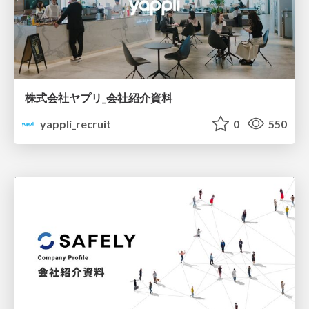
株式会社ヤプリ_会社紹介資料
yappli_recruit
0
550