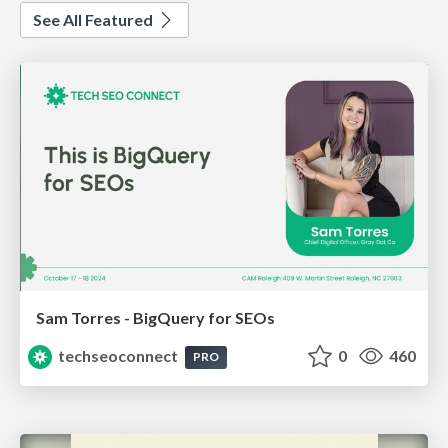
See All Featured
Sam Torres - BigQuery for SEOs
techseoconnect
0
460
PRO