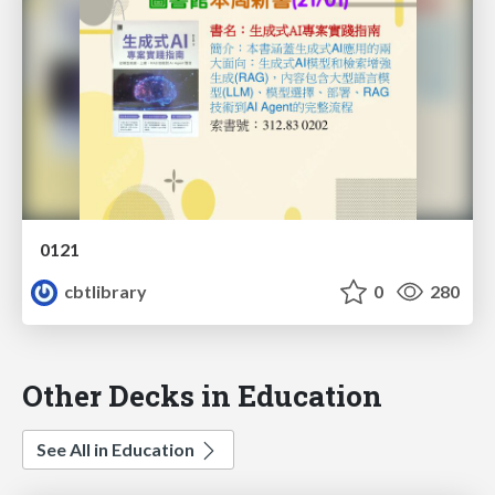
0121
cbtlibrary
0
280
Other Decks in Education
See All in Education