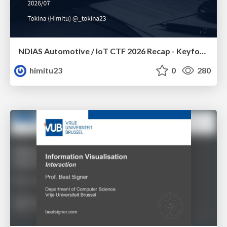
NDIAS Automotive / IoT CTF 2026 Recap - Keyfob & OSINT
himitu23
0
280