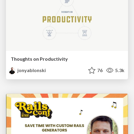
Thoughts on Productivity
jonyablonski
76
5.3k