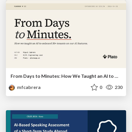
From Days to Minutes: How We Taught an AI to Onboard 50+ Tenants on our AI Features
mfcabrera
0
230