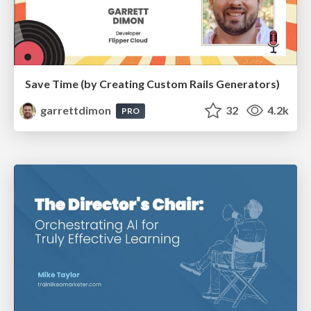
Save Time (by Creating Custom Rails Generators)
garrettdimon
32
4.2k
PRO