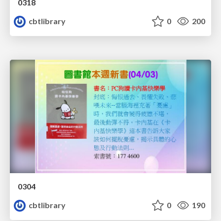
0318
cbtlibrary
0
200
0304
cbtlibrary
0
190