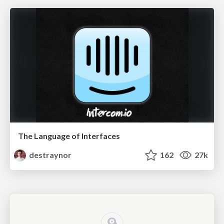
The Language of Interfaces
destraynor
162
27k