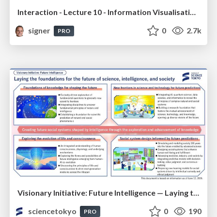
Interaction - Lecture 10 - Information Visualisation (4019538FNR)
signer
0
2.7k
PRO
Visionary Initiative: Future Intelligence — Laying the foundations for the future of science, intelligence, and society | Science Tokyo
sciencetokyo
0
190
PRO