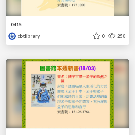
0415
cbtlibrary
0
250