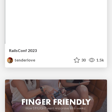
RailsConf 2023
tenderlove
30
1.5k