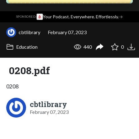
·
Your Podcast. Everywhere. Effortlessly.
→
SPONSORED
cbtlibrary
February 07, 2023
Education
440
0
0208.pdf
0208
cbtlibrary
February 07, 2023