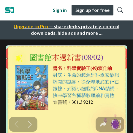
Sign in
Sign up for free
Upgrade to Pro
— share decks privately, control
downloads, hide ads and more …