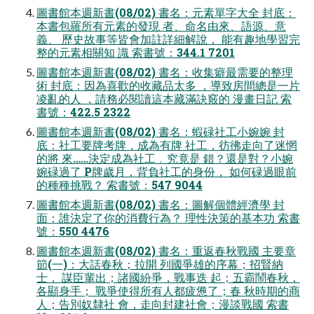
圖書館本週新書(08/02) 書名：元素單字大全 封底：
本書包羅所有元素的發現 者、命名由來、語源、意
義、 歷史故事等皆會加註詳細解說， 能有趣地學習完
整的元素相關知 識 索書號：344.1 7201
圖書館本週新書(08/02) 書名：收集癖最需要的整理
術 封底：因為喜歡的收藏品太多 ，導致房間總是一片
凌亂的人 ，請務必閱讀這本藏滿訣竅的 漫畫日記 索
書號：422.5 2322
圖書館本週新書(08/02) 書名：蝦碌社工小婉婉 封
底：社工要牌考牌，成為有牌 社工，彷彿走向了迷惘
的將 來……決定成為社工﹐究竟是 錯？還是對？小婉
婉碌過了 P牌歲月，背負社工的身份， 如何碌過眼前
的種種挑戰？ 索書號：547 9044
圖書館本週新書(08/02) 書名：圖解個體經濟學 封
面：誰決定了你的消費行為？ 理性決策的基本功 索書
號：550 4476
圖書館本週新書(08/02) 書名：重返春秋戰國 主要章
節(一)：大話春秋；拉開 列國爭雄的序幕；招賢納
士， 謀臣輩出；諸國紛爭，戰事迭 起；五霸鬧春秋，
各顯身手； 戰爭使得所有人都疲憊了；春 秋時期的商
人；告別奴隸社 會，走向封建社會；漫談戰國 索書