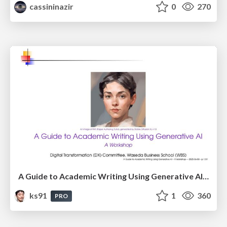
cassininazir
0
270
A Guide to Academic Writing Using Generative AI - A Workshop
ks91
1
360
PRO