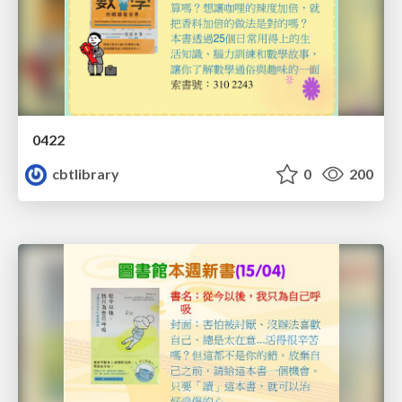
0422
cbtlibrary
0
200