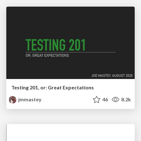
Testing 201, or: Great Expectations
jmmastey
46
8.2k