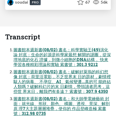
soudai
67
56k
PRO
Transcript
圖書館本週新書(08/02) 書名：科學實驗王(49)演化
論 封底：生命的起源是科學家最想 解開的謎團，從深
埋地底的化石 證據，到微小細胞的DNA結構， 快來
學習各種精彩理論和實驗 索書號：301.3 9212
圖書館本週新書(08/02) 書名：破解好萊塢的科幻想
像 封底：荷里活電影，不乏世界末 日的題材，劇情裡
駭人的病毒、 不孕症、AI、氣候變遷...真的可 能終結
人類嗎？破解科幻片的末 日劇情，帶領讀者思考，這
些世 界末日，離我們有多遠？ 索書號：307.9 4350
圖書館本週新書(08/02) 書名：和大師學電繪藝術 封
面：就光線、形狀、顏色、 構圖、透視、景深、解剖
原 理7大主題層層堆疊，使你的 作品登峰造極 索書
號：312.98 0735