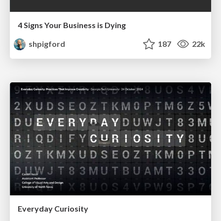
4 Signs Your Business is Dying
shpigford
187
22k
Everyday Curiosity