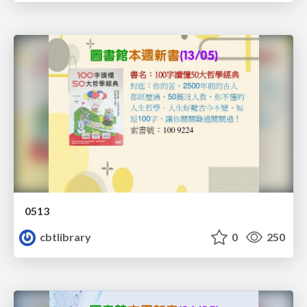
0513
cbtlibrary
0
250