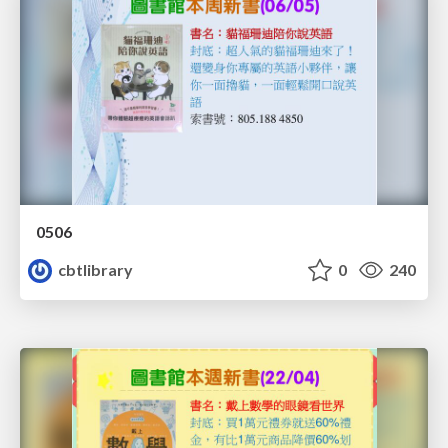
0506
cbtlibrary
0
240