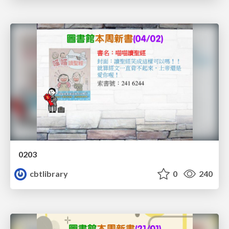
0203
cbtlibrary
0
240