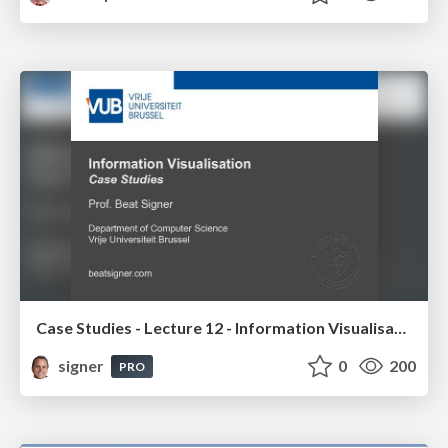
Case Studies - Lecture 12 - Information Visualisation (4019538FNR)
signer
0
200
PRO