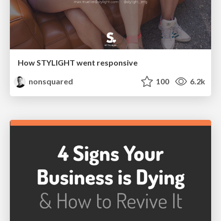
How STYLIGHT went responsive
nonsquared
100
6.2k