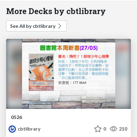
More Decks by cbtlibrary
See All by cbtlibrary
0526
cbtlibrary
0
210