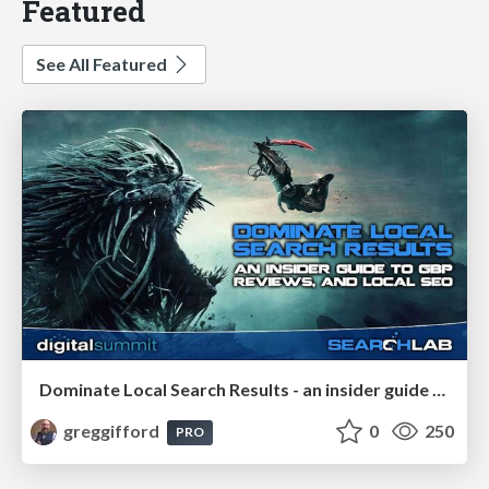
Featured
See All Featured
Dominate Local Search Results - an insider guide to GBP, reviews, and Local SEO
greggifford
0
250
PRO