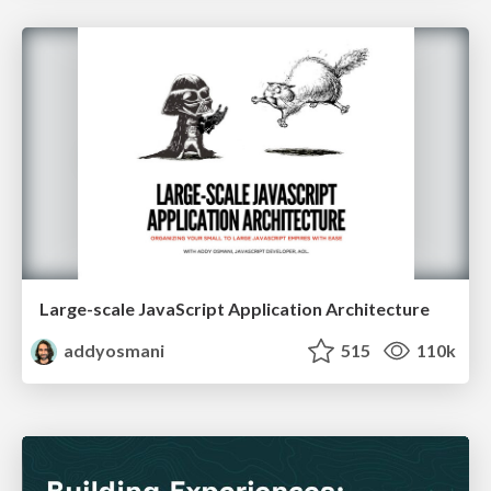
Large-scale JavaScript Application Architecture
addyosmani
515
110k