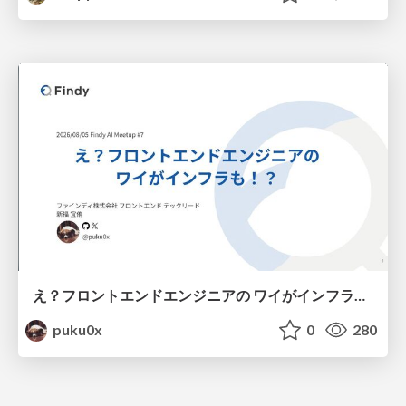
え？フロントエンドエンジニアの ワイがインフラも！？
puku0x
0
280