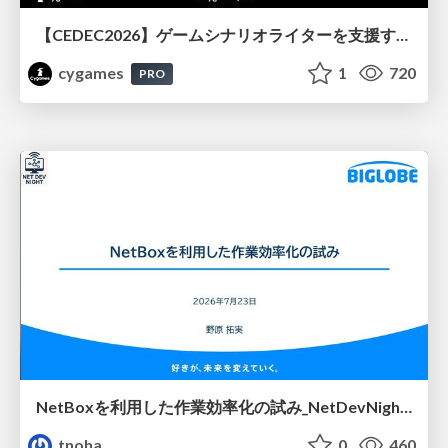
【CEDEC2026】ゲームシナリオライターを支援するAIツール開発の実践 ― 設計とプロンプトの工夫 ―
cygames
1
720
PRO
NetBoxを利用した作業効率化の試み_NetDevNight4
tnoha
0
460