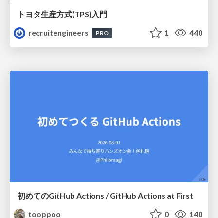
トヨタ⽣産⽅式(TPS)⼊⾨
recruitengineers
1
440
PRO
初めてのGitHub Actions / GitHub Actions at First
tooppoo
0
140