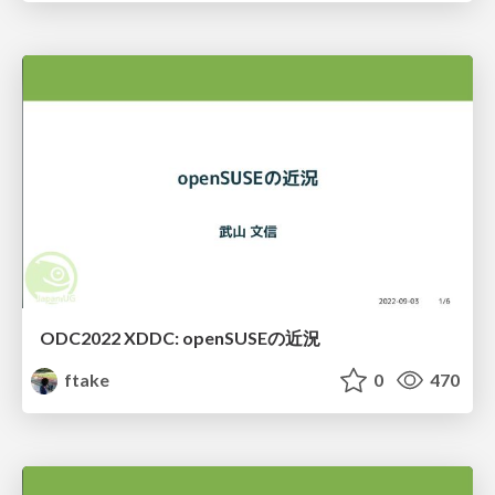
ODC2022 XDDC: openSUSEの近況
ftake
0
470