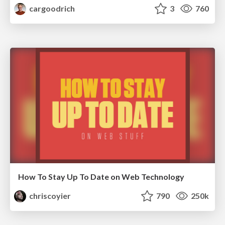
cargoodrich
3
760
How To Stay Up To Date on Web Technology
chriscoyier
790
250k