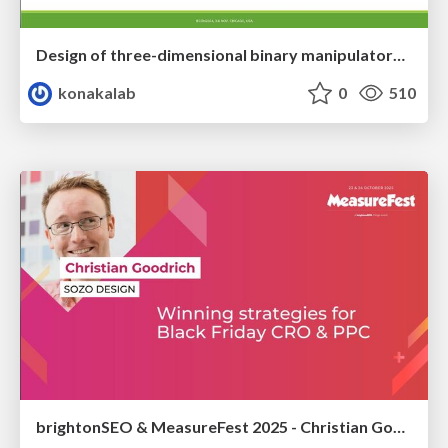
Design of three-dimensional binary manipulators for pick-and-place task avoiding obstacles (IECON2024)
konakalab
0
510
brightonSEO & MeasureFest 2025 - Christian Goodrich - Winning strategies for Black Friday CRO & PPC