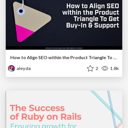
How to Align SEO within the Product Triangle To Get Buy-In & Support - #RIMC
aleyda
2
1.8k