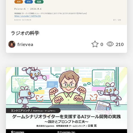
ラジオの科学
frievea
0
210