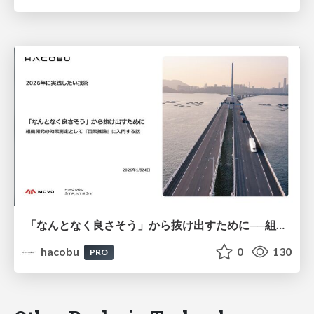
「なんとなく良さそう」から抜け出すために──組織開発の効果測定として『因果推論』に入門する話/登壇資料（井田 献一朗）
hacobu
0
130
PRO