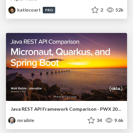
katiecoart
2
52k
PRO
Java REST API Framework Comparison - PWX 2021
mraible
34
9.6k