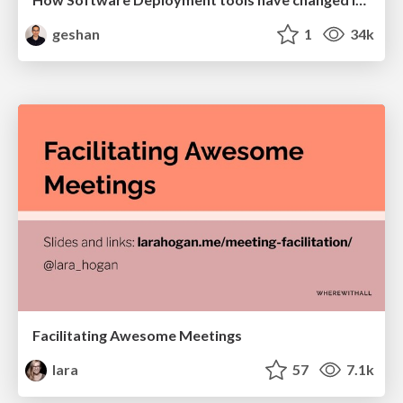
geshan
1
34k
Facilitating Awesome Meetings
lara
57
7.1k