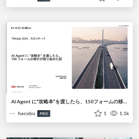
AI Agent に“攻略本”を渡したら、150フォームの移行が回り始めた話/登壇資料（高橋 悟生）
hacobu
1
1.1k
PRO