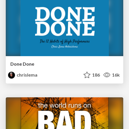
Done Done
chrislema
186
16k