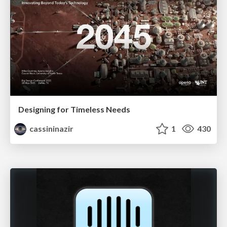
Designing for Timeless Needs
cassininazir
1
430