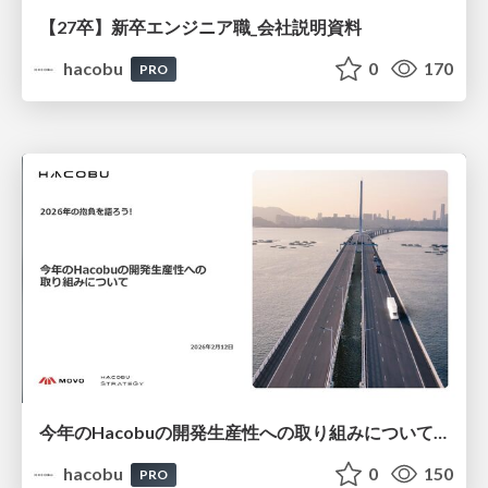
【27卒】新卒エンジニア職_会社説明資料
hacobu
0
170
PRO
今年のHacobuの開発生産性への取り組みについて/登壇資料（住吉 雄大）
hacobu
0
150
PRO