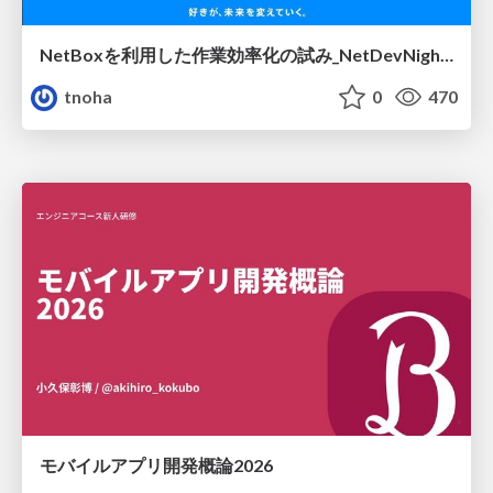
NetBoxを利用した作業効率化の試み_NetDevNight4
tnoha
0
470
モバイルアプリ開発概論2026