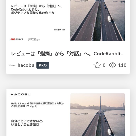
レビューは『指摘』から『対話』へ。​CodeRabbitと歩む、ポジティブな開発文化の作り方​/登壇資料（松本 寛地​）
hacobu
0
110
PRO