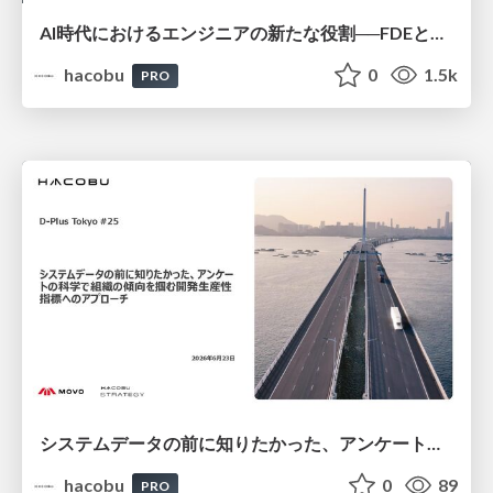
AI時代におけるエンジニアの新たな役割──FDEとクオリアの探求/登壇資料（戸井田 裕貴）
hacobu
0
1.5k
PRO
システムデータの前に知りたかった、アンケートの科学で組織の傾向を掴む開発生産性指標へのアプローチ/登壇資料（井田 献一朗）
hacobu
0
89
PRO