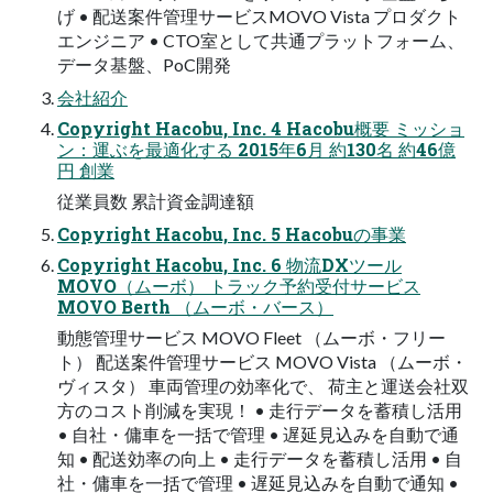
げ • 配送案件管理サービスMOVO Vista プロダクト
エンジニア • CTO室として共通プラットフォーム、
データ基盤、PoC開発
会社紹介
Copyright Hacobu, Inc. 4 Hacobu概要 ミッショ
ン：運ぶを最適化する 2015年6月 約130名 約46億
円 創業
従業員数 累計資金調達額
Copyright Hacobu, Inc. 5 Hacobuの事業
Copyright Hacobu, Inc. 6 物流DXツール
MOVO（ムーボ） トラック予約受付サービス
MOVO Berth （ムーボ・バース）
動態管理サービス MOVO Fleet （ムーボ・フリー
ト） 配送案件管理サービス MOVO Vista （ムーボ・
ヴィスタ） 車両管理の効率化で、 荷主と運送会社双
方のコスト削減を実現！ • 走行データを蓄積し活用
• 自社・傭車を一括で管理 • 遅延見込みを自動で通
知 • 配送効率の向上 • 走行データを蓄積し活用 • 自
社・傭車を一括で管理 • 遅延見込みを自動で通知 •