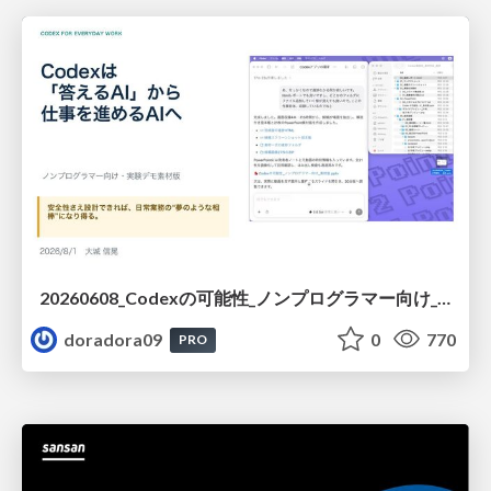
20260608_Codexの可能性_ノンプログラマー向け_大城追記
doradora09
0
770
PRO