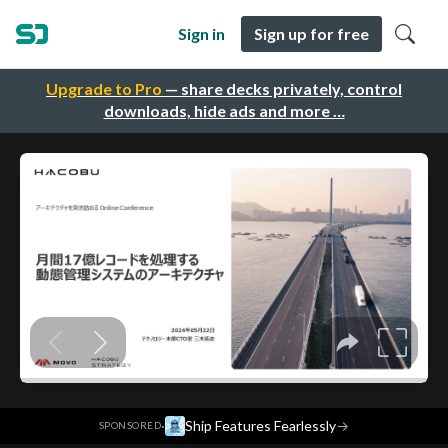
Sign in
Sign up for free
Upgrade to Pro
— share decks privately, control
downloads, hide ads and more …
·
Ship Features Fearlessly
→
SPONSORED