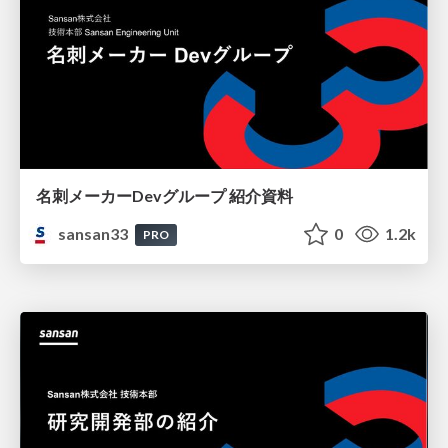
名刺メーカーDevグループ 紹介資料
sansan33
0
1.2k
PRO