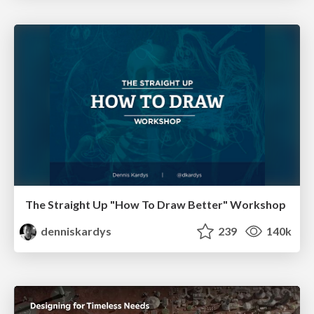
The Straight Up "How To Draw Better" Workshop
denniskardys
239
140k