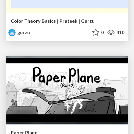
Color Theory Basics | Prateek | Gurzu
gurzu
0
410
Paper Plane