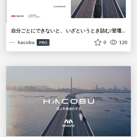
自分ごとにできないと、​ いざというとき詰む​/登壇資料（松本 寛地​）
hacobu
0
120
PRO