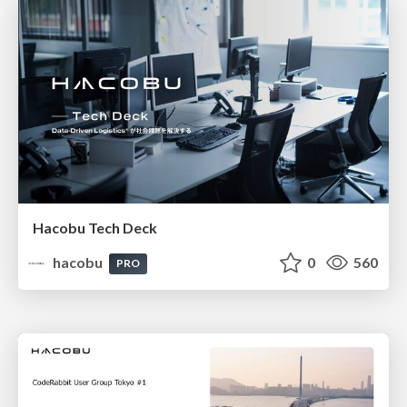
Hacobu Tech Deck
hacobu
0
560
PRO