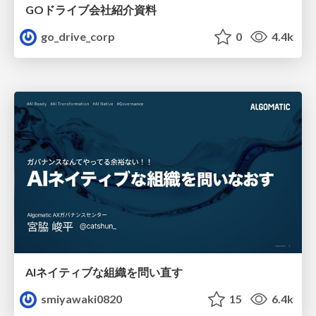
GOドライブ会社紹介資料
go_drive_corp
0
4.4k
AIネイティブな組織を問い直す
smiyawaki0820
15
6.4k