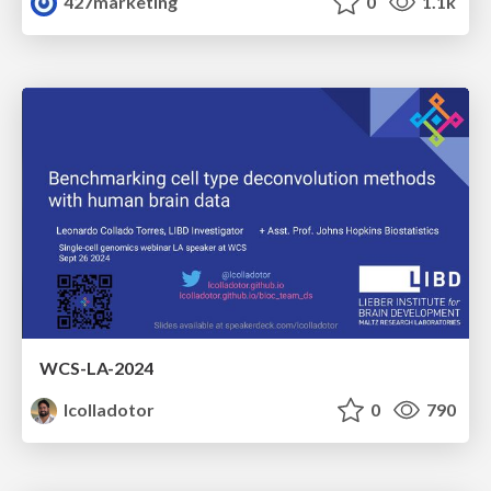
427marketing
0
1.1k
WCS-LA-2024
lcolladotor
0
790