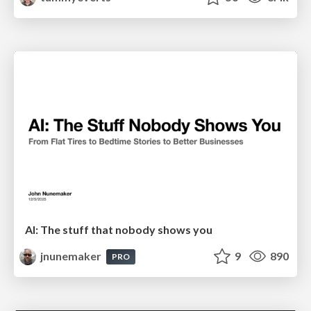
AI: The stuff that nobody shows you
jnunemaker
9
890
PRO