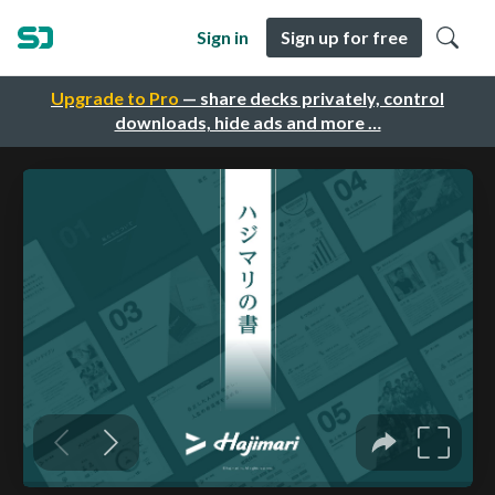
Sign in
Sign up for free
Upgrade to Pro
— share decks privately, control
downloads, hide ads and more …