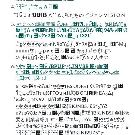
 ࣗ ཱ ͠ ͨ ਓ ࡐ Λ ૿ ΍
͠ ɺ ਓ ੜ ͷ ޾ ෱ ౓ Λ ߴ Ί Δ ɻ 私たちのビジョン V I S I O N
 社会への課題意識 ਓੜͷେ੾ͳ࣌ؒΛɺଞਓ΍؀ڥʹҕͶɺఘΊ͍ͯͳ͍͔ʁ
ࣗ෼Ͱੜ͖ํΛબ୒͠ɺࣗ෼ͷ଍Ͱཱͪɺࣗ෼ͷਓੜΛੜ͖ΔਓΛ૿΍͍ͨ͠ɻ 94% ࢓ࣄʹରͯ͠
ʮ೤ҙ͕ͳ͍ʯ ೔ຊਓͷ࢓ࣄʹର͢Δ ʮ೤ྔʯ 132Ґ
ੈք ϱࠃத ˞ถΪϟϥοϓௐࠪ ࢲ ͨͪ ͕ϑΥʔΧε͍ͯ͠Δͷ ͸ ɺ ͦ͜Ͱ ͸͋Γ·ͤΜ ɻ
ɾɾɾɾɾɾɾɾɾ ਓ ࡐ ۀ ք ͷ ࢢ ৔ ن ໛ ͸ 9ஹԁ ͱݴ Θ Ε͓ͯΓ·͢ɻ ͔͠͠  ˞
ଦੑͰա͢͝ʮ࣌ؒʯ ˞  िؒத  ೔ΛଦੑͰա͍ͯ͝͠Δ 5 7 人生の
 ໦ଜ௚ਓ /BPUP,JNVSB ୅දऔక໾
ਆಸ઒ݝग़਎ ʢࡀʣ ࠺ͱࢠڙ͕ೋਓ ʢ່ࡀ ଉࢠࡀʣ
ૣҴాେֶଔۀޙɺ
େखଛ֐อݥձࣾΛܦͯɺ *(1BS UOFST ʢݱ ΞτϥΤʣ ೖࣾɻ ੒
ޭใुܕٻਓαΠτ ʮ(SFFOʯ ͷɺ ্ཱ͔ͪ͛Β ؔΘΓɺ ࢓૊ΈΛ࡞Δɻ
ͦͷޙਓࡐܥϕϯνϟʔاۀʹࢀը͠ɺ औ క໾$00ʹब೚ɻ
೥݄೔ɺ גࣜձࣾ)BKJNBSJ ʢچ*5ϓϩ
ύʔτφʔζʣ Λ૑ۀɻ ୅දऔక໾ʹब೚ɻ ձ໊ࣾ גࣜձࣾ )BKJNBSJ 会社概
要と創業者紹介 ॴࡏ஍ ौ୩۠ಓݰࡔҰஸ໨  ൪ 
߸ौ୩ %5 Ϗϧ  ֊ɺ ֊ ୅දऔక໾ ໦ଜ௚ਓ ࢿຊۚ  ԯԁ ઃཱ
 ೥  ݄  ೔ גࣜձࣾ )BKJNBSJʢچ *5