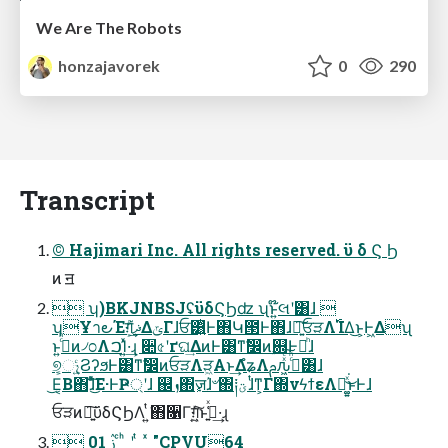
We Are The Robots
honzajavorek
0
290
Transcript
© Hajimari Inc. All rights reserved. ϋ δ Ϛ Ϧ
ͷ ॻ
 ʮ)BKJNBSJʢϋδϚϦʣ ʯͱ͍͏໊લʹ͸ɺ 
ʮҰา౿Έग़֮͢ޛ͕͋ΔݶΓɺਓ͸͍ͭͰ΋Կ౓Ͱ΋ɺ৽͍͠ਓੜΛ࢝ΊΔ͜ͱ͕Ͱ͖Δʯ
ͱ͍͏ࢲͨͪͷ৴೦ΛࠐΊ͍ͯ·͢ɻ ૊৫ʹґଘ͢ΔͷͰ͸ͳࣗ͘෼ͷ଍Ͱཱͪɺ
୭͔͕ෑ͍ͨϨʔϧͰ͸ͳࣗ͘෼ͷਓੜΛੜ͖Α͏ͱ͢ΔํʑΛࢧԉ͖ͯͨ͠ࢲͨͪ͸ɺ
͜Ε͔Β΋ɺͦͯ͜͠Ε·ͰҎ্ʹɺ ஌ܙ΍ٕज़ɺ҆৺΍༐ؾɺͭͳ͕Γ΍νϟϯεΛಧ͚͍ͯ͘͜ͱͰɺ
ਓੜͷ৽͍͠ϋδϚϦΛ ͍ͭ͘΋૑Γग़͍͖͍ͯͨ͠ͱߟ͍͑ͯ·͢ɻ
 01 ࢲ ͨ ͪ ʹ ͭ ͍ ͯ "CPVU64