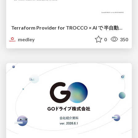
Terraform Provider for TROCCO × AI で 半自動化する複数プロダクトの連携運用 / Semi-Automating Multi-Product Data Integration Ops with the Terraform Provider for TROCCO × AI
medley
0
350