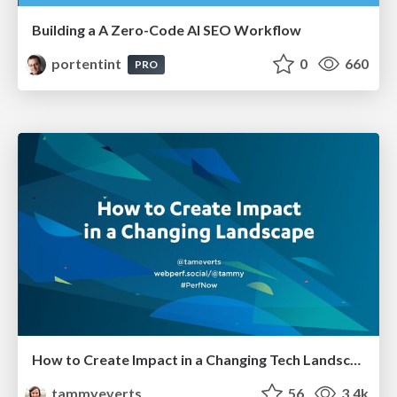
Building a A Zero-Code AI SEO Workflow
portentint
0
660
PRO
How to Create Impact in a Changing Tech Landscape [PerfNow 2023]
tammyeverts
56
3.4k