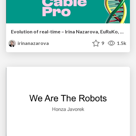
Evolution of real-time – Irina Nazarova, EuRuKo, 2024
irinanazarova
9
1.5k