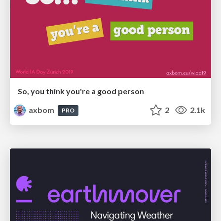
So, you think you're a good person
axbom
2
2.1k
PRO