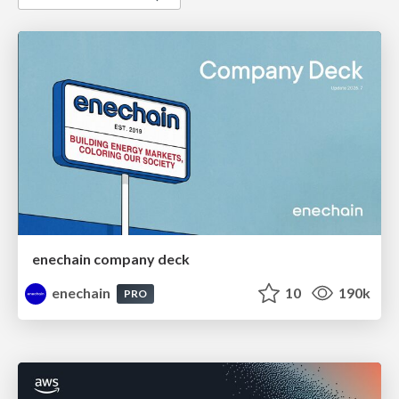
enechain company deck
enechain
10
190k
PRO