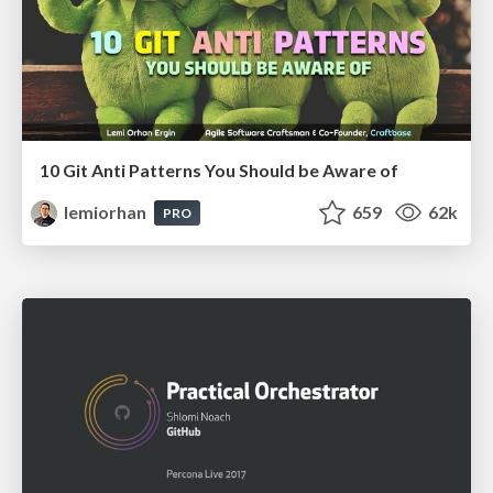
10 Git Anti Patterns You Should be Aware of
lemiorhan
659
62k
PRO