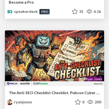
Become a Pro
speakerdeck
31
6.1k
PRO
The Anti-SEO Checklist Checklist. Pubcon Cyber Week
ryanjones
0
200