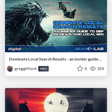
Dominate Local Search Results - an insider guide to GBP, reviews, and Local SEO
greggifford
0
250
PRO