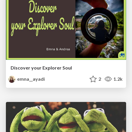
Discover your Explorer Soul
emna__ayadi
2
1.2k