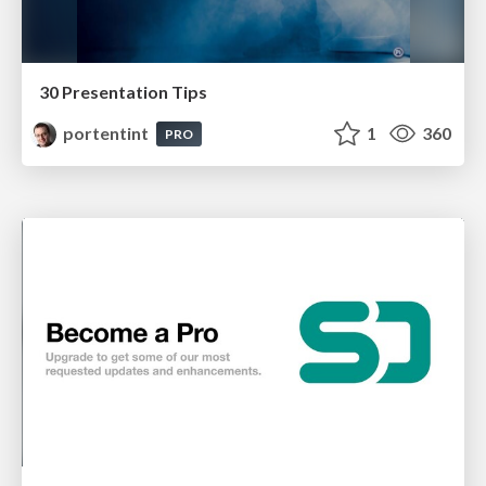
30 Presentation Tips
portentint
1
360
PRO