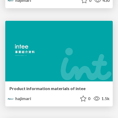
hajimari
0
430
Product information materials of intee
hajimari
0
1.5k