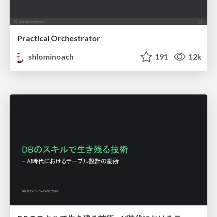
Practical Orchestrator
shlominoach
191
12k