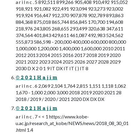
a r i I n c . 5 892,511 899,266 905,408 910,492 915,052
918,921 921,082 922,491 923,094 923,273 923,002
919,924 916,447 912,370 907,878 902,789 893,863
884,368 875,018 865,744 856,845 170,700 194,608
218,976 243,805 268,655 293,499 320,638 347,611
374,564 401,843 429,611 461,087 492,983 524,562
555,873 586,598 - 200,000 400,000 600,000 800,000
1,000,000 1,200,000 1,400,000 1,600,000 2010 2011
2012 2013 2014 2015 2016 2017 2018 2019 2020
2021 2022 2023 2024 2025 2026 2027 2028 2029
2030 D X 2 0 1 9 IT DX IT IT ( ) IT 8
© 2 0 2 1 H a j i m
a r i I n c . 6 2,069 2,104 1,764 2,815 1,151 1,118 1,062
1,670 - 1,000 2,000 3,000 2018 2019 2020 2021 28
2018 / 2019 / 2020 / 2021 2020 DX DX DX
© 2 0 2 1 H a j i m
a r i I n c . 7 < < 1 https://www.kobe-
u.ac.jp/research_at_kobe/NEWS/news/2018_08_30_01
.html 1.4