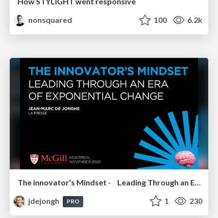
How STYLIGHT went responsive
nonsquared
100
6.2k
The innovator’s Mindset - Leading Through an Era of Exponential Change - McGill University 2025
jdejongh
1
230
PRO