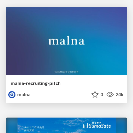
malna-recruiting-pitch
malna
0
24k