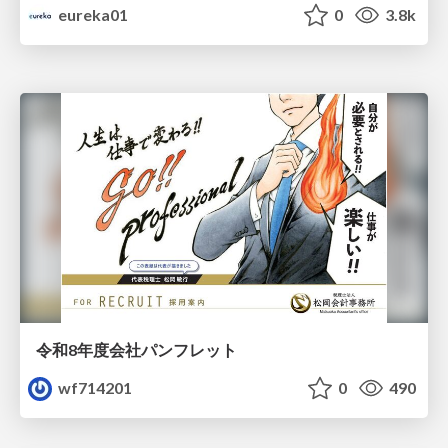
eureka01
0
3.8k
令和8年度会社パンフレット
wf714201
0
490