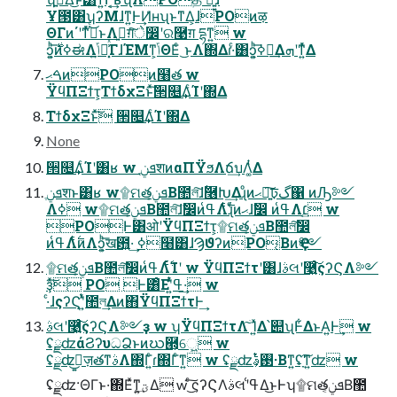
Ұ౓͸ʮ͏ʔΜɺͳ͍Ͱ͢Ͷ͑ʜʯͱͳΔ͕ɺPOͷऴ
ΘΓͷ΄͏ʹͳͬͯࠔͬͨ͜ͱΛࢥ͍ग़ͯ͠े෼ʹର࿩ग़ དྷͳ͍ w
ͻ͍͕ͪ࣍͞ͷߦಈΛݴ͍ա͓͗ͯΓɺΈΜͳ͕ݴΘΕͨ ͜ͱΛ΍Δɾ·ͨ͸ͻ͍͕ͪ͞ߦಈ͢Δܗʹͳ͍ͬͯΔ
ࠓޙͷPOͷ໨త w
ΫϥΠΞϯτ͕ΤϯδχΞͱͯ͠੒௕͢ΔͨΊʹ΍Δ
ΤϯδχΞͱͯ͠ ੒௕͢ΔͨΊʹ΍Δ
None
੒௕͢ΔͨΊʹ͸ʁ w ܦݧֶशͷαΠΫϧΛճ͢บΛ͚ͭΔ
ܦݧֶशͱ͸ʁ w۩ମతܦݧ͔Β಺ল͠ɺ࣋࿦Խ͢Δɻͦͷޙ৽͍͠ঢ়گ΁ ͷԠ༻
Λߦ͏ w۩ମతܦݧ͔Β಺ল͠ɺࣗ෼ͷߟ͑Λ࣋ͭɻͦͷޙɺࣗ෼ ͷߟ͑Λ׆͔͢ w
POͰ͸ओʹΫϥΠΞϯτ͕۩ମతܦݧ͔Β಺লࣗ͠෼
ͷߟ͑Λ࣋ͭͷΛͻ͍͕ͪ͞ख఻͍·͢ ߦ໨͸ɺϠϑʔͷPO͔ΒͷҾ༻
۩ମతܦݧ͔Β಺লࣗ͠෼ͷߟ͑Λ࣋ͭͨΊʹ w ΫϥΠΞϯτʹ͸ɺࣄલʹ࿩͍ͨ͠ςʔϚΛ༻
ҙͯ͠ PO Ͱ͸ͦΕʹ͍ͭͯߟ͑·͢ w
·ͨɺςʔϚʹ͍ͭͯ಺ল͢Δͷ΋ΫϥΠΞϯτͰ͢
ࣄલʹ࿩͍ͨ͠ςʔϚΛ༻ҙ w ʮΫϥΠΞϯτΛۤ͠Ί͍ͯΔ՝୊ʯͰ͋ΔͱΑ͍Ͱ͢ w
ʢྫʣάϨʔυධՁͱͷဃ཭͕େ͖͍ w
ʢྫʣ͜͏͍͏ٕज़తͳࣄΛ΍Γ͍ͨɾ΍Γͨ͘ͳ͍ w ʢྫʣ࢓ࣄ͕ͭ·Βͳ͍ʢָ͘͠ͳ͍ʣ w
ʢྫʣ·ΘΓͱ͏·͘΍Εͯͳ͍ؾ͕͢Δ w ͜͏ͨ͠ςʔϚΛࣄલʹߟ͑Δ͜ͱͰʮ۩ମతܦݧ͔Β಺