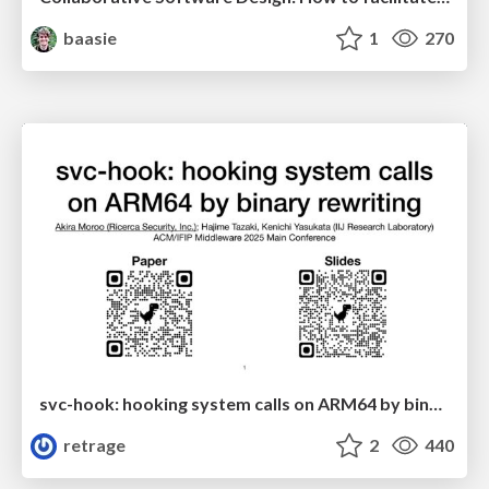
baasie
1
270
svc-hook: hooking system calls on ARM64 by binary rewriting
retrage
2
440