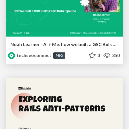
Noah Learner - AI + Me: how we built a GSC Bulk Export data pipeline
techseoconnect
0
350
PRO