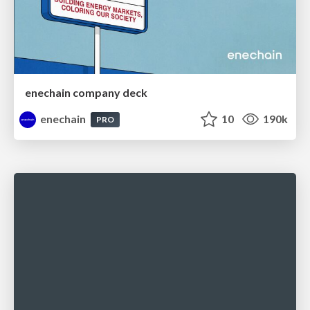
enechain company deck
enechain
10
190k
PRO