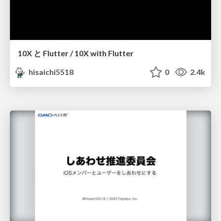
10X と Flutter / 10X with Flutter
hisaichi5518
0
2.4k