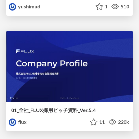
yushimad
1
510
01_全社_FLUX採用ピッチ資料_Ver.5.4
flux
11
220k