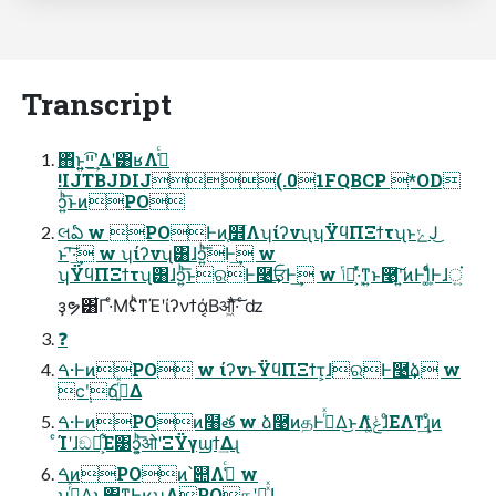
Transcript
΋ͬͱ͍͍ײ͡ʹ͢Δʹ͸ʁΛߟ͑ͨ
!IJTBJDIJ(.01FQBCP *OD
ͻ͍ͪ͞ͱͷPO
લఏ w POͰͷ֤໾ׂΛʮίʔνʯʮΫϥΠΞϯτʯͱݺͿ͜
ͱʹ͠·͢ w ʮίʔνʯ͸ɺͻ͍ͪ͞Ͱ͢ w
ʮΫϥΠΞϯτʯ͸ɺͻ͍ͪ͞ͱରͰ࿩͢ਓͰ͢ w ݴ༿͕ܾ·ͬͯͳ͍ͱ࿩͠ʹ͍͘ͷͰܾΊ͚ͨͩͰɺਂ͍
ҙຯ͸͋Γ·ͤΜʢͪͳΈʹίʔνϯά͔Βऔ͖ͬͯ·͠ ͨʣ
❓
ࠓ·ͰͷPO w ίʔνͱΫϥΠΞϯτ͕ɺରͰ࿩͢ձ w
ϲ݄ʹճߦ͍ͬͯΔ
ࠓ·ͰͷPOͷ໨త w ձ࿩ͷதͰࠔͬͯΔ͜ͱΛݟ͚ͭͯɺͦΕΛͳ͘͢ɻͦͷ
ͨΊʹɺඞཁ͕͋Ε͹ͻ͍͕ͪ͞ओʹΞΫγϣϯ͢Δɻ
ࠓͷPOͷ՝୊Λߟ͑ͨ w
ʮࠔ͍ͬͯΔ͜ͱ͸ͳ͍Ͱ͔͢ʁʯΛPOதʹฉ͍͍ͯͯɺ