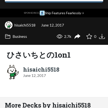
·
Ship Features Fearlessly
→
SPONSORED
hisaichi5518
June 12, 2017
Business
2.7k
0
ひさいちとの1on1
hisaichi5518
June 12, 2017
More Decks by hisaichi5518