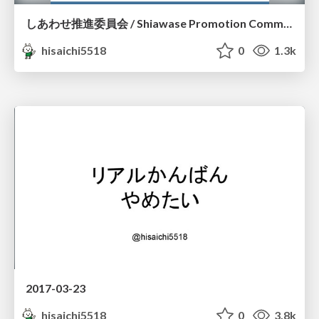
しあわせ推進委員会 / Shiawase Promotion Committee
hisaichi5518
0
1.3k
2017-03-23
hisaichi5518
0
3.8k