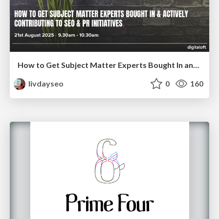
How to Get Subject Matter Experts Bought In and Actively Contributing to SEO & PR Initiatives.
livdayseo
0
160