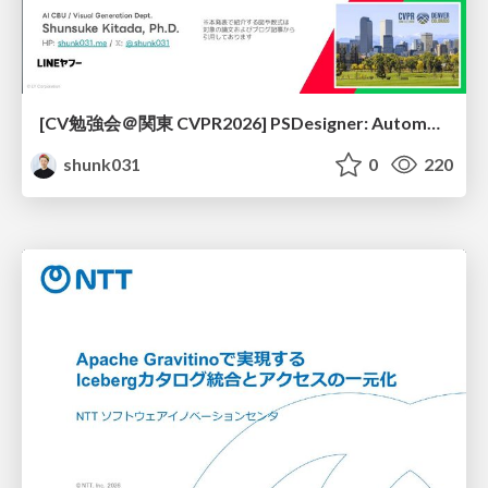
[CV勉強会＠関東 CVPR2026] PSDesigner: Automated Graphic Design with a Human-Like Creative Workflow / kantocv 67th CVPR 2026
shunk031
0
220