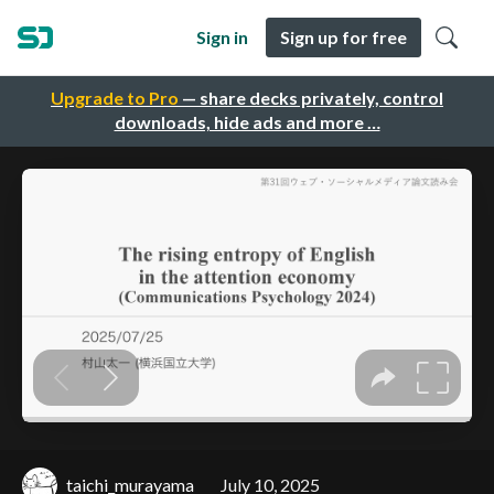
Sign in
Sign up for free
Upgrade to Pro
— share decks privately, control
downloads, hide ads and more …
taichi_murayama
July 10, 2025