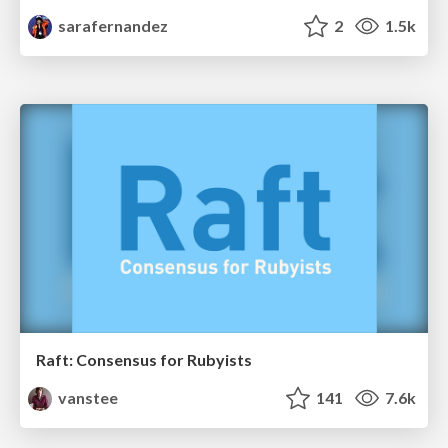
sarafernandez
2
1.5k
Raft: Consensus for Rubyists
vanstee
141
7.6k