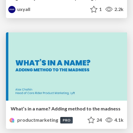
uxyall
1
2.2k
What’s in a name? Adding method to the madness
productmarketing
24
4.1k
PRO