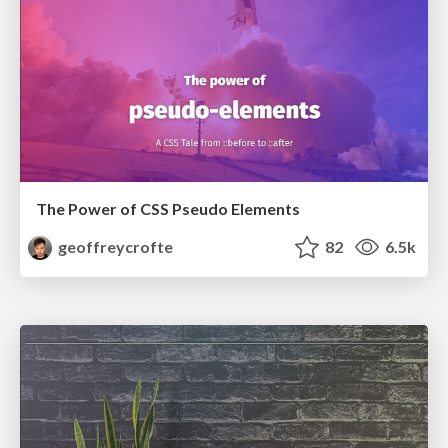
The Power of CSS Pseudo Elements
geoffreycrofte
82
6.5k