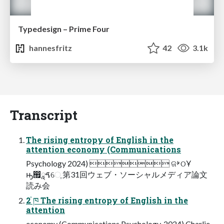
Typedesign – Prime Four
hannesfritz
42
3.1k
Transcript
The rising entropy of English in the
attention economy (Communications
Psychology 2024)  ଜࢁଠҰ
ԣ඿ࠃཱେֶ 第31回ウェブ・ソーシャルメディア論⽂
読み会
2 ֓ཁ The rising entropy of English in the
attention
economy (Communications Psychology, 2024) Charlie