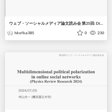
ウェブ・ソーシャルメディア論文読み会 第25回: Differences in misinformation sharing can lead to politically asymmetric sanctions (Nature, 2024)
hkefka385
0
230