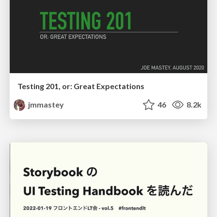
Testing 201, or: Great Expectations
jmmastey
46
8.2k