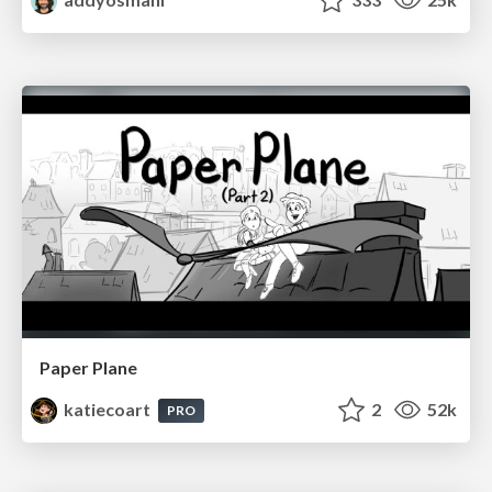
Paper Plane
katiecoart
2
52k
PRO