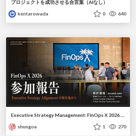
プロジェクトを成功させる合言葉（AIなし）
kentarowada
0
640
Executive Strategy Management: FinOps X 2026 recap at Japan FinOps Meetup #6
shungoa
1
270