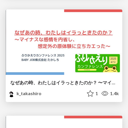
なぜあの時、わたしはイラっときたのか？ 〜マイナスな感情を内省し、 想定外の原体験に立ちカエった〜 / Why was I annoyed at that time?
k_takashiro
1
1.4k