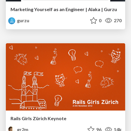
Marketing Yourself as an Engineer | Alaka | Gurzu
gurzu
0
270
Rails Girls Zürich Keynote
gr2m
96
14k