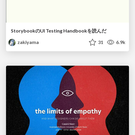
StorybookのUI Testing Handbookを読んだ
zakiyama
31
6.9k