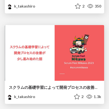
k_takashiro
2
350
スクラムの基礎学習によって開発プロセスの改善が少し進み始めた話/How to improve your development team
k_takashiro
2
1.3k