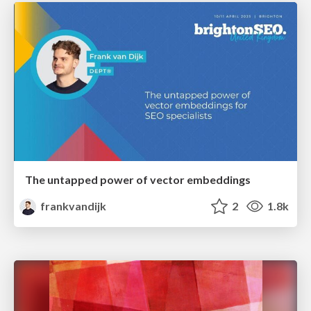
The untapped power of vector embeddings
frankvandijk
2
1.8k