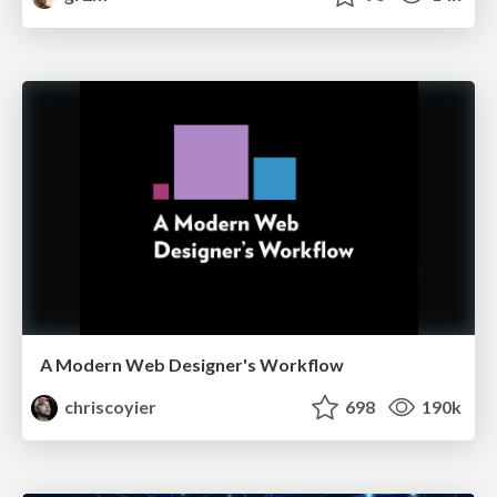
A Modern Web Designer's Workflow
chriscoyier
698
190k