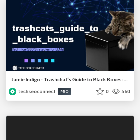
Jamie Indigo - Trashchat’s Guide to Black Boxes: Technical SEO Tactics for LLMs
techseoconnect
0
560
PRO