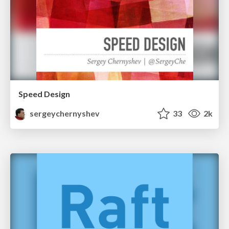
Speed Design
sergeychernyshev
33
2k