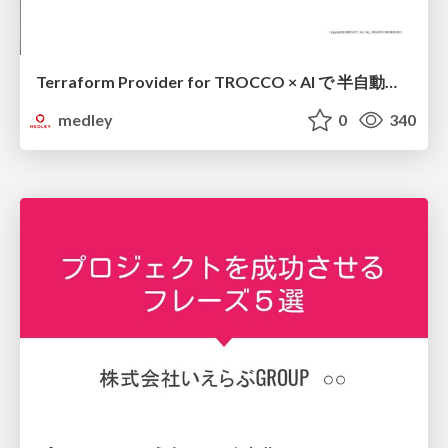
Terraform Provider for TROCCO × AI で 半自動化する複数プロダクトの連携運用 / Semi-Automating Multi-Product Data Integration Ops with the Terraform Provider for TROCCO × AI
medley
0
340