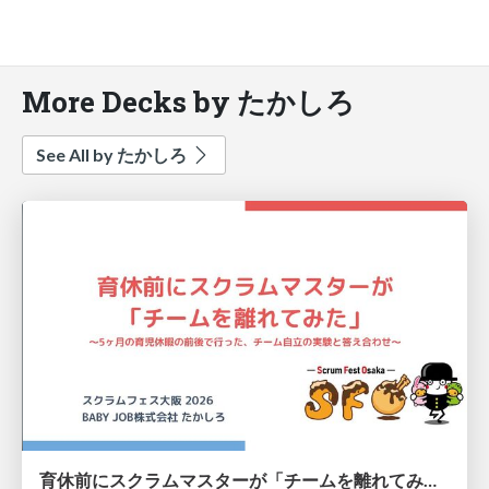
More Decks by たかしろ
See All by たかしろ
育休前にスクラムマスターが「チームを離れてみた」〜5ヶ月の育児休暇の前後で行った、チーム自立の実験と答え合わせ〜/ An experiment in which I stepped away from the Scrum Master team before taking parental leave.