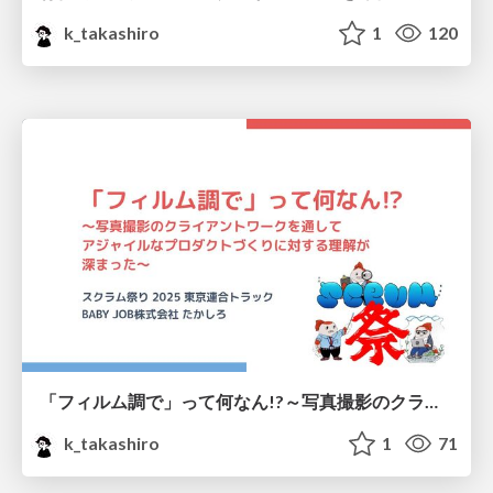
k_takashiro
1
120
「フィルム調で」って何なん!?～写真撮影のクライアントワークを通して、アジャイルなプロダクトづくりに対する理解が深まった～ / What the heck is “film-like”!?
k_takashiro
1
71