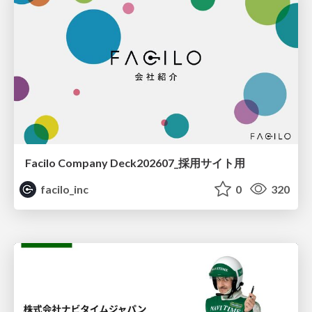
Facilo Company Deck202607_採用サイト用
facilo_inc
0
320