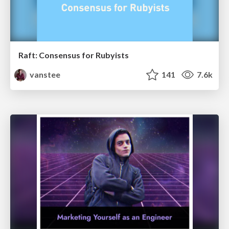
Raft: Consensus for Rubyists
vanstee
141
7.6k