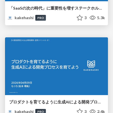
「SaaSの次の時代」に重要性を増すステークホルダーマネジメントの要諦 ～解像度を圧倒的に高めPdMの価値を最大化させる方法～
kakehashi
3
5.3k
PRO
プロダクトを育てるように生成AIによる開発プロセスを育てよう
kakehashi
3
2.4k
PRO