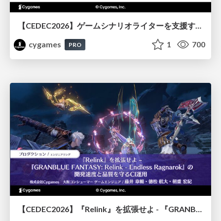
【CEDEC2026】ゲームシナリオライターを支援するAIツール開発の実践 ― 設計とプロンプトの工夫 ―
cygames
1
700
PRO
【CEDEC2026】『Relink』を拡張せよ - 『GRANBLUE FANTASY: Relink - Endless Ragnarok』の開発速度と品質を守るCI運用