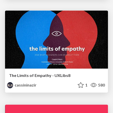
The Limits of Empathy - UXLibs8
cassininazir
1
580