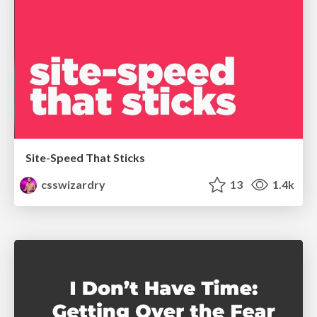
Site-Speed That Sticks
csswizardry
13
1.4k