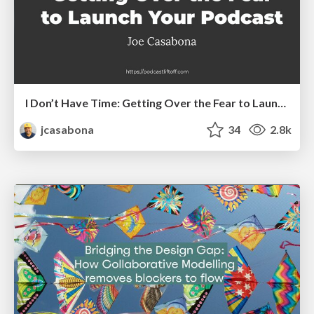
I Don’t Have Time: Getting Over the Fear to Launch Your Podcast
jcasabona
34
2.8k