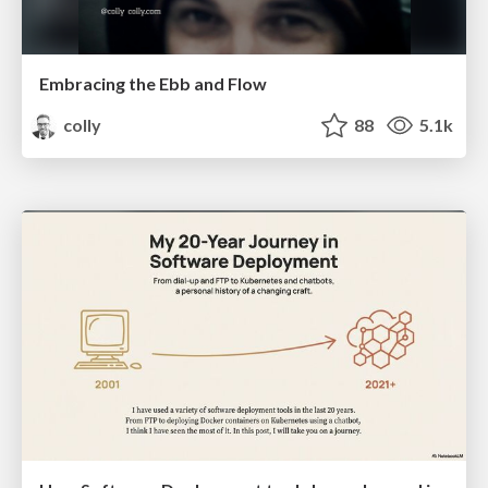
Embracing the Ebb and Flow
colly
88
5.1k