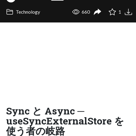
Technology
660
1
Sync と Async ─
useSyncExternalStore を
使う者の岐路