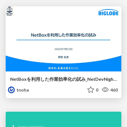
NetBoxを利用した作業効率化の試み_NetDevNight4
tnoha
0
460