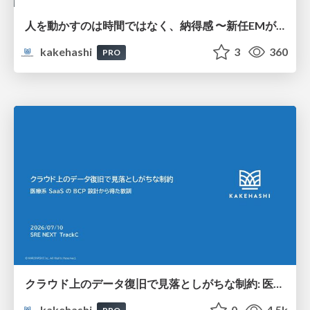
人を動かすのは時間ではなく、納得感 〜新任EMが入社3ヶ月、組織を2回変えた話〜
kakehashi
3
360
PRO
クラウド上のデータ復旧で見落としがちな制約: 医療系 SaaS の BCP 設計から得た教訓
kakehashi
0
4.5k