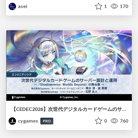
asei
1
170
【CEDEC2026】次世代デジタルカードゲームのサーバー設計と運用 〜『Shadowverse: Worlds Beyond』の舞台裏～
cygames
0
760
PRO