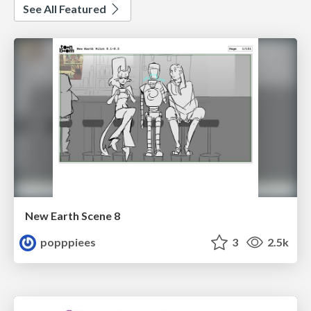
See All Featured
New Earth Scene 8
popppiees
3
2.5k