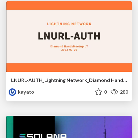
LNURL-AUTH_Lightning Network_Diamond Handsミートアップ
kayato
0
280