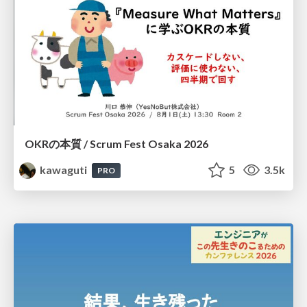
OKRの本質 / Scrum Fest Osaka 2026
kawaguti
5
3.5k
PRO