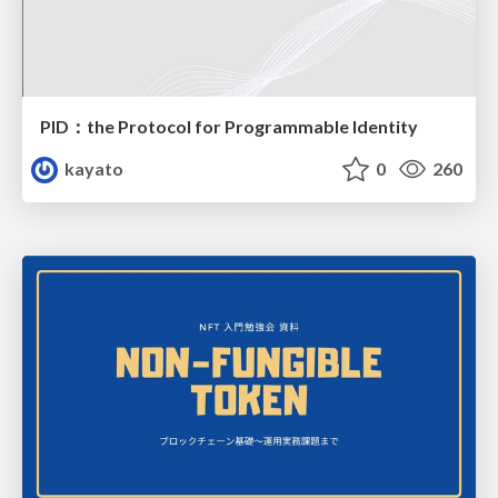
PID：the Protocol for Programmable Identity
kayato
0
260