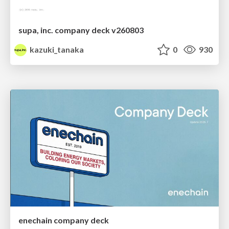
supa, inc. company deck v260803
kazuki_tanaka
0
930
enechain company deck