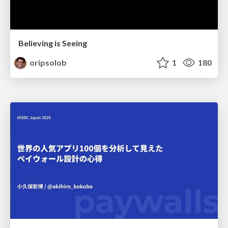
Believing is Seeing
oripsolob
1
180