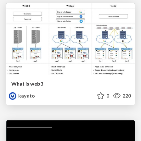
What is web3
kayato
0
220