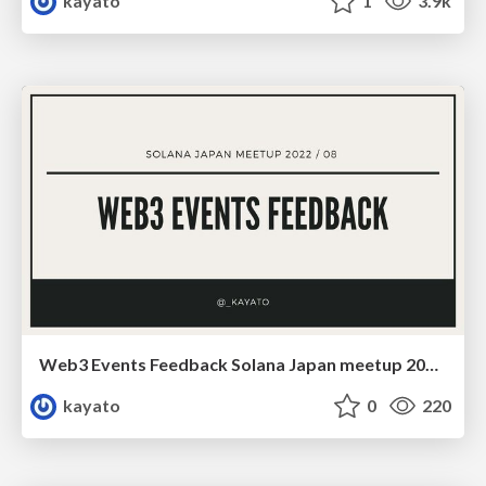
kayato
1
3.9k
Web3 Events Feedback Solana Japan meetup 202208
kayato
0
220