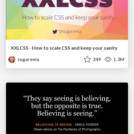
XXLCSS - How to scale CSS and keep your sanity
sugarenia
249
1.3M