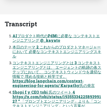
Transcript
AIプロダクト時代のPdMに必要な コンテキストエ
ンジニアリング @_kayato
本日のテーマ 2 これからのプロダクトマネージャー
において 必要なコンテキストエンジニアリングスキ
ル
コンテキストエンジニアリングとは 3 コンテキスト
エンジニアリングとは、 エージェントの軌跡の各ス
テップにおいて、 コンテキストウィンドウを適切な
情報で 埋める技術と科学です。
https://blog.langchain.com/context-
engineering-for-agents/ Karpathy氏の発言
Shopi f y CEO tobi 氏のツイート 4
https://x.com/tobi/status/19355334225893991
27 “ 「プロンプトエンジニアリング」よりも「コン
テキストエンジニアリング」という言葉が