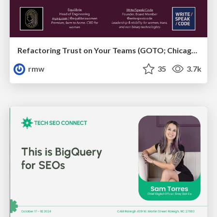
Refactoring Trust on Your Teams (GOTO; Chicago 2020)
rmw
35
3.7k