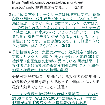
https://github.com/objornstad/epimdr/tree/
master/rcode (結構間違ってる。。。) 2/48
はじめに 本セミナーシリーズは数理重めです。 簡単
な微分/積分、線形代数が出てきます。 なるべく平
易に解説しますが、完全に数学アレルギーの方はこ
こ で終わられることをおすすめします。 セミナー終
了時にはある程度次のパンデミックに向けて、 （あ
る程度） 数理モデリングができるようになることを
目標としてます。 自由参加なので、もし無理そうな
らお気軽に休んでください。 3/20
予防接種介入の（集団に対する）効果推定 • 独特な
定義：リスクの「相対的減少」を効果と定義 102 直
接効果 ※集団免疫の影響を 受けている 間接効果：非
接種者における接種の影響 ※集団免疫効果とも 総合
効果：接種者における接種の影響
分解可能 平均効果：集団における接種の影響 集団へ
の接種介入効果を表すのであって、個体 レベルの接
種介入効果ではないことに注意！
ワクチン免疫の持続時間を考慮 • 天然痘ワクチンは
1980年まで (WHOが1980年に根絶宣言) • すでに
45年が経過 103 ワクチン 接種者の うちある