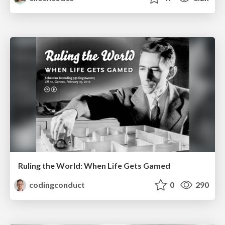
Ruling the World: When Life Gets Gamed
codingconduct
0
290