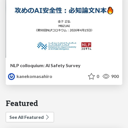
NLP colloquium: AI Safety Survey
kanekomasahiro
0
900
Featured
See All Featured