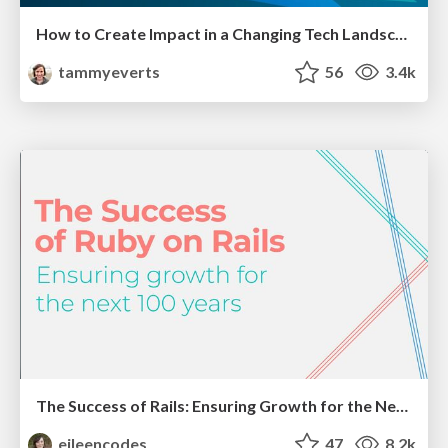
How to Create Impact in a Changing Tech Landscape [PerfNow 2023]
tammyeverts
56
3.4k
The Success of Rails: Ensuring Growth for the Next 100 Years
eileencodes
47
8.2k