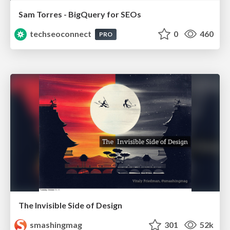
Sam Torres - BigQuery for SEOs
techseoconnect
0
460
PRO
The Invisible Side of Design
smashingmag
301
52k