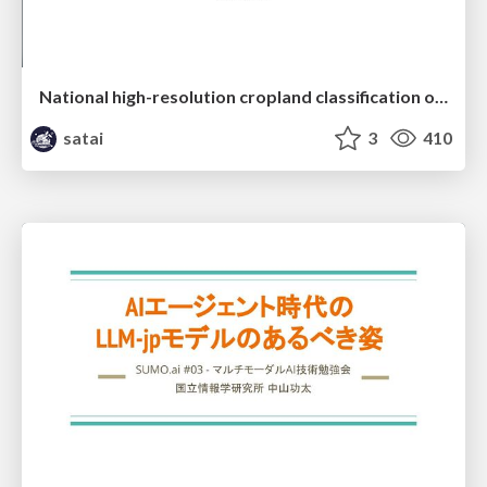
National high-resolution cropland classification of Japan with agricultural census information and multi-temporal multi-modality datasets
satai
3
410