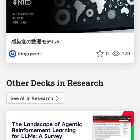
感染症の数理モデル6
kingqwert
0
170
Other Decks in Research
See All in Research