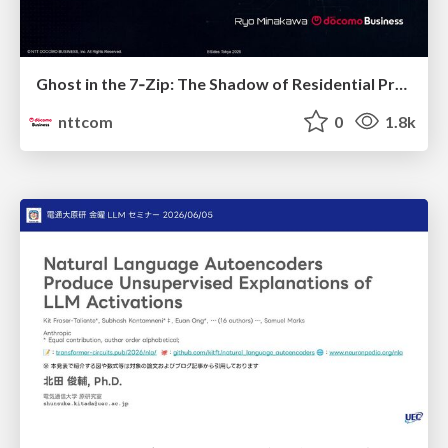
Ghost in the 7‑Zip: The Shadow of Residential Proxies Creeping into Your Life
nttcom
0
1.8k