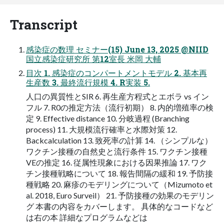
Transcript
感染症の数理 セミナー(15) June 13, 2025 @NIID
国立感染症研究所 第12室長 米岡 大輔
目次 1. 感染症のコンパートメントモデル 2. 基本再
生産数 3. 最終流行規模 4. R実装 5.
人口の異質性とSIR 6. 再生産方程式とエボラ vs イン
フル 7. R0の推定方法（流行初期） 8. 内的増殖率の検
定 9. Effective distance 10. 分岐過程 (Branching
process) 11. 大規模流行確率と水際対策 12.
Backcalculation 13. 致死率の計算 14. （シンプルな）
ワクチン接種の自然史と流行条件 15. ワクチン接種
VEの推定 16. 従属性現象における因果推論 17. ワク
チン接種戦略について 18. 報告間隔の緩和 19. 予防接
種戦略 20. 麻疹のモデリングについて（Mizumoto et
al. 2018, Euro Surveil） 21. 予防接種の効果のモデリン
グ 本書の内容をカバーします。 具体的なコードなど
は右の本 詳細なプログラムなどは