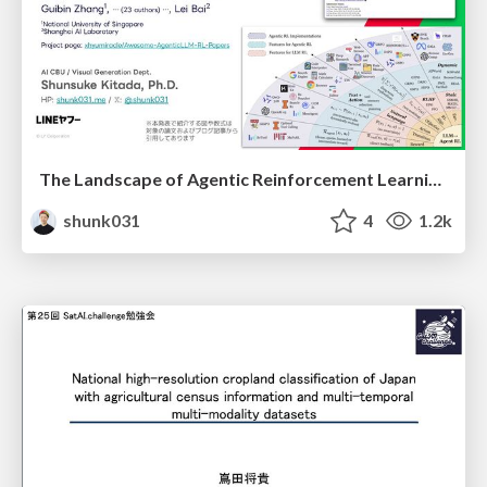
The Landscape of Agentic Reinforcement Learning for LLMs: A Survey
shunk031
4
1.2k