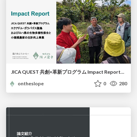
JICA QUEST 共創×革新プログラム Impact Report（海ノ向こうコーヒー）
ontheslope
0
280