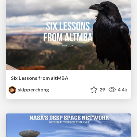
Six Lessons from altMBA
skipperchong
29
4.4k