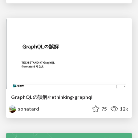
GraphQLの誤解/rethinking-graphql
sonatard
75
12k