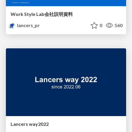
Work Style Lab会社説明資料
lancers_pr
0
560
Lancers way2022