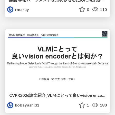
rmaruy
0
110
CVPR2026論文紹介_VLMにとって​良いvision encoderとは何か？​Rethinking Model Selection in VLM Through the Lens of Gromov-Wasserstein Distance​
kobayashi31
1
180