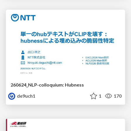
260624_NLP-colloquium: Hubness
de9uch1
1
170