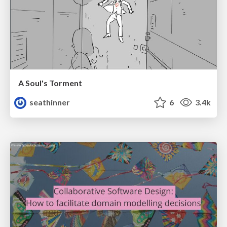
A Soul's Torment
seathinner
6
3.4k