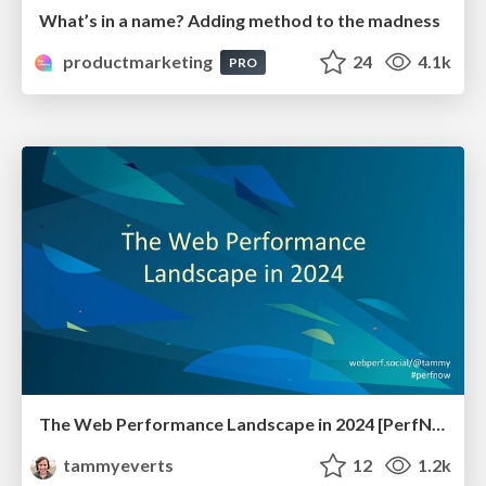
What’s in a name? Adding method to the madness
productmarketing
24
4.1k
PRO
The Web Performance Landscape in 2024 [PerfNow 2024]
tammyeverts
12
1.2k