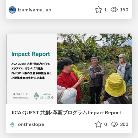
izumiyama_lab
1
150
JICA QUEST 共創×革新プログラム Impact Report（海ノ向こうコーヒー）
ontheslope
0
300