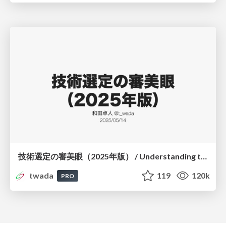
技術選定の審美眼（2025年版） / Understanding the Spiral of Technologies 2025 edition
twada
119
120k
PRO