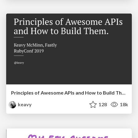
Principles of Awesome APIs and How to Build Them.
keavy
128
18k