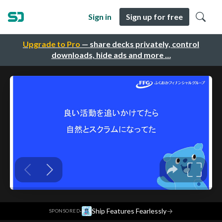
Sign in
Sign up for free
Upgrade to Pro
— share decks privately, control
downloads, hide ads and more …
·
Ship Features Fearlessly
→
SPONSORED