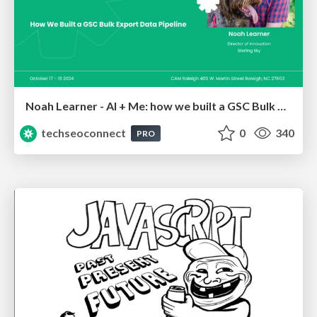
Noah Learner - AI + Me: how we built a GSC Bulk Export data pipeline
techseoconnect
0
340
PRO