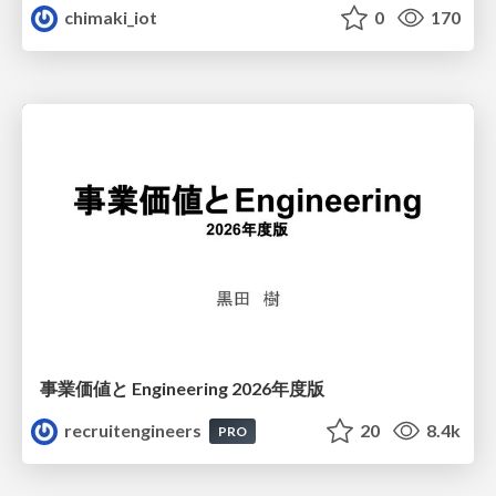
chimaki_iot
0
170
事業価値と Engineering 2026年度版
recruitengineers
20
8.4k
PRO