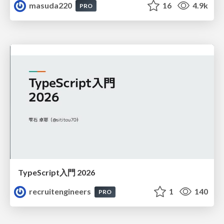
masuda220
16
4.9k
PRO
TypeScript入門 2026
recruitengineers
1
140
PRO