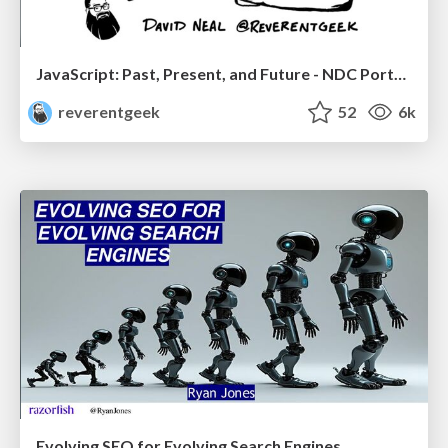
JavaScript: Past, Present, and Future - NDC Porto 2020
reverentgeek
52
6k
Evolving SEO for Evolving Search Engines