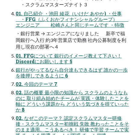
・スクラムマスターズナイト 3
01. 自己紹介 ・池田 綾花（いけだ あやか) ・仕事
・FFG（ふくおかフィナンシャルグループ）
エンジニア 松崎さんと同じチームです ・特徴
・銀行営業 → エンジニアになりました 新卒で福
岡銀行へ入行 約3年営業店で勤務 社内公募制度を利
用し現在の部署へ 4
01. FFGについて 銀行のイメージ教えて下さい！
Discordにお願いします 5
銀行がやってるなら自分達もできるはず 誰かの一歩
を後押しできるように 6
02. 今回のテーマ 7
02. 話の概要 最小限の知識から スクラムのようなも
のに 取り組み始めたチームが 実践・体験したことを
軸に どういう課題から どういう気づきを得ていった
か 8
02. なぜこのテーマ？ 認定スクラムマスター研修
後・スクラムマスター初挑戦 失敗 教わったことをそ
のまま適用。こうあるべき！ 研修で学習 チームで実