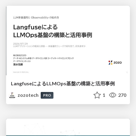
LangfuseによるLLMOps基盤の構築と活用事例
zozotech
1
270
PRO