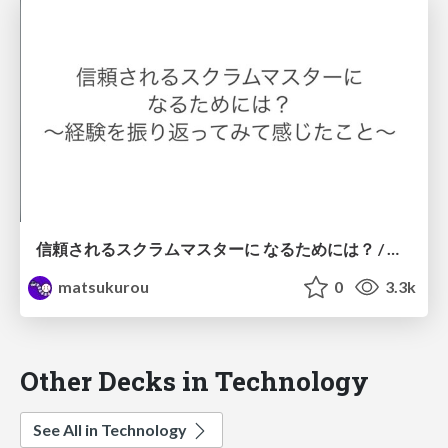
信頼されるスクラムマスターに なるためには？ / What does it take to be a trusted scrum master?
matsukurou
0
3.3k
Other Decks in Technology
See All in Technology