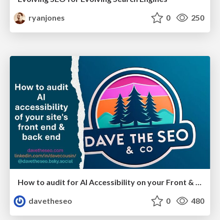
ryanjones
0
250
How to audit for AI Accessibility on your Front & Back End
davetheseo
0
480