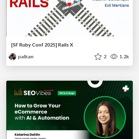
[SF Ruby Conf 2025] Rails X
palkan
2
1.2k