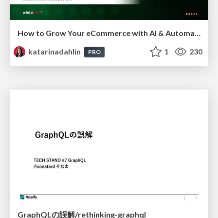
How to Grow Your eCommerce with AI & Automation
katarinadahlin
1
230
PRO
GraphQLの誤解/rethinking-graphql