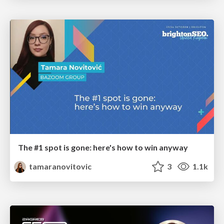
The #1 spot is gone: here's how to win anyway
tamaranovitovic
3
1.1k